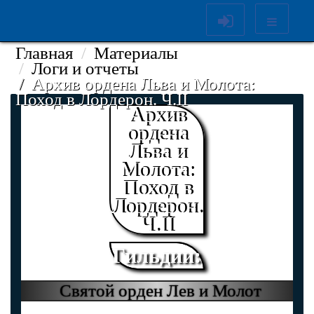
Главная
Материалы
Логи и отчеты
Архив ордена Льва и Молота:
Поход в Лордерон. Ч.II
Архив
ордена
Льва и
Молота:
Поход в
Лордерон.
Ч.II
Гильдии:
Святой орден Лев и Молот