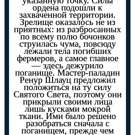
указанную точку. Силы
ордена подошли к
захваченной территории.
Зрелище оказалось не из
приятных: из разбросанных
по всему полю бочонков
струилась чума, повсюду
лежали тела погибших
фермеров, а самое главное
— здесь дежурило
поганище. Мастер-паладин
Ренур Шлауц предложил
положиться на ту силу
Святого Света, поэтому они
прикрыли своими лица
лишь кусками мокрой
ткани. Ими было решено
разобраться сначала с
поганищем, прежде чем