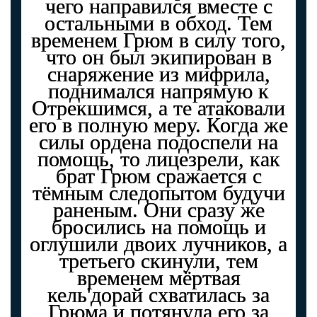
чего направился вместе с
остальными в обход. Тем
временем Грюм в силу того,
что он был экипирован в
снаряжение из мифрила,
поднимался напрямую к
Отрекшимся, а те атаковали
его в полную меру. Когда же
силы ордена подоспели на
помощь, то лицезрели, как
брат Грюм сражается с
тёмным следопытом будучи
раненым. Они сразу же
бросились на помощь и
оглушили двоих лучников, а
третьего скинули, тем
временем мёртвая
кель'дорай схватилась за
Грюма и потянула его за