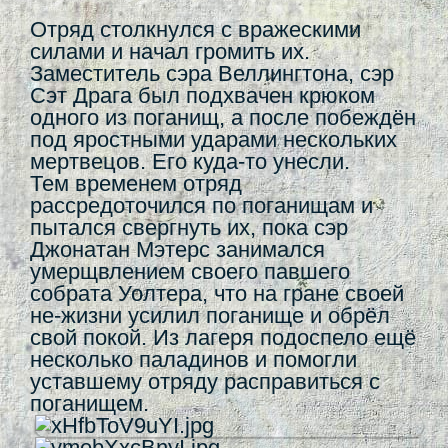
Отряд столкнулся с вражескими
силами и начал громить их.
Заместитель сэра Веллингтона, сэр
Сэт Драга был подхвачен крюком
одного из поганищ, а после побеждён
под яростными ударами нескольких
мертвецов. Его куда-то унесли.
Тем временем отряд
рассредоточился по поганищам и
пытался свергнуть их, пока сэр
Джонатан Мэтерс занимался
умерщвлением своего павшего
собрата Уолтера, что на гране своей
не-жизни усилил поганище и обрёл
свой покой. Из лагеря подоспело ещё
несколько паладинов и помогли
уставшему отряду расправиться с
поганищем.