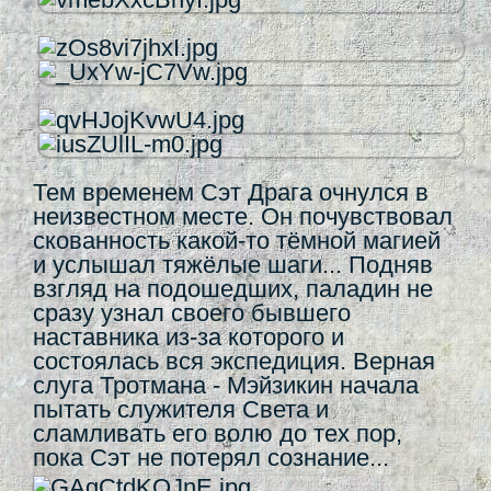
Тем временем Сэт Драга очнулся в
неизвестном месте. Он почувствовал
скованность какой-то тёмной магией
и услышал тяжёлые шаги... Подняв
взгляд на подошедших, паладин не
сразу узнал своего бывшего
наставника из-за которого и
состоялась вся экспедиция. Верная
слуга Тротмана - Мэйзикин начала
пытать служителя Света и
сламливать его волю до тех пор,
пока Сэт не потерял сознание...