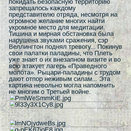
покидать безопасную территорию
запрещалось каждому
представителю отряда, несмотря на
огромное желание многих найти
укромное место для медитации.
Тишина и мирная обстановка была
нарушена звуками сражения, сэр
Веллингтон поднял тревогу... Покинув
свои палатки паладины, что Плеть
уже знает о их внезапном визите и во
всю атакует лагерь «Праведного
молота». Рыцари-паладины с трудом
дают отпор неживым силам... Эта
картина невольно могла напомнить
не многим о Третьей войне.