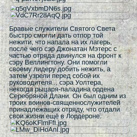
Бравые служители Святого Света
быстро смогли дать отпор той
нежити, что напала на их лагерь,
после чего сэр Джонатан Мэтерс с
частью отряда двинулся на фронт к
сэру Веллингтону. Они помогли
своему лидеру добить нежить, а
затем узрели перед собой их
руководителя... сэра Уолтера,
некогда рыцаря-паладина ордена
Серебряной Длани. Он был одним из
троих воинов-священнослужителей
принадлежащих отряду, что отдали
свои жизни ещё в Лордероне.