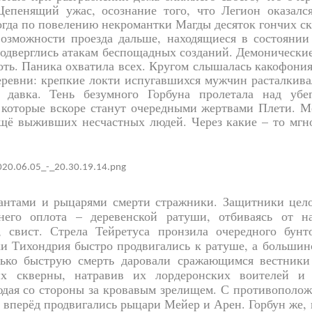
 Цепенящий ужас, осознание того, что Легион оказалс
когда по повелению некромантки Магды десяток гончих с
озможности проезда дальше, находящиеся в состоянии
одверглись атакам беспощадных созданий. Демонические
оть. Паника охватила всех. Кругом слышалась какофония
ревни: крепкие локти испугавшихся мужчин расталкива
ь давка. Тень безумного Горбуна пролетала над убе
 которые вскоре станут очередными жертвами Плети. М
ещё выживших несчастных людей. Через какие – то мгно
антами и рыцарями смерти стражники. Защитники целос
днего оплота – деревенской ратуши, отбиваясь от н
 свист. Стрела Тейретуса пронзила очередного бунт
и Тихондрия быстро продвигались к ратуше, а большинс
ько быструю смерть даровали сражающимся вестники
чих скверны, натравив их лордеронских воителей и
дая со стороны за кровавым зрелищем. С противополож
, вперёд продвигались рыцари Мейер и Арен. Горбун же,