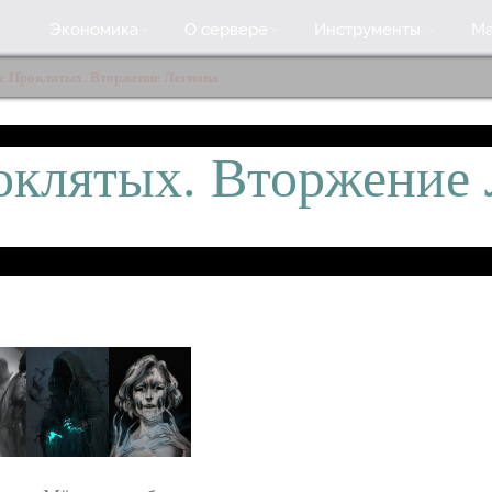
Экономика
О сервере
Инструменты
Ма
е Проклятых. Вторжение Легиона
оклятых. Вторжение 