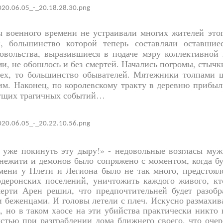
ы военного времени не устраивали многих жителей этог
и, большинство которой теперь составляли оставши
овольства, выразившиеся в подаче мэру коллективной
и, не обошлось и без смертей. Начались погромы, стычк
ех, то большинство обывателей. Мятежники толпами ш
им. Наконец, по королевскому тракту в деревню прибы
дущих трагичных событий…
м уже покинуть эту дыру!» - недовольные возгласы му
 нежити и демонов было сопряжено с моментом, когда б
ени у Плети и Легиона было не так много, предстоял
рдеронских поселений, уничтожить каждого живого, к
мерти Арен решил, что предпочтительней будет разоб
и беженцами. И головы летели с плеч. Искусно размахи
, но в таком хаосе на эти убийства практически никто 
тью при разграблении дома ближнего своего, что очер