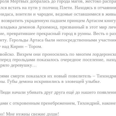
роля Мёртвых добралась до города магов, жестоко расп
лся встать на пути у полчищ Плети. Находясь в отчаянии
тонидаса, воители и чародеи, ведомые оставшимися в жив
ь возвратить украденную падшем принцем Артасом книгу
, владыка демонов Архимонд, призванный в этот мир лич
е, превратившее прекрасный город в руины. Весть о ра
енту. Герольды Артаса были непосредственными участни
у над Кирин – Тором.
войско. Вихрем они проносились по многим лордеронски
 перед герольдами показалось очередное поселение, нахо
заряло деревушку…
рями смерти показался их новый повелитель – Тихондри
ны. Губы демона искривились в зловещей улыбке.
Люди начали убивать друг друга ещё до нашего появлени
ьдами с откровенным пренебрежением, Тихондрий, наконе
но! Мне нужны свежие души!