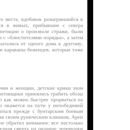
о места, вдобавок разыгравшийся в
еся в живых, прибывшие с севера
 петиции о произволе стражи, были
и с «блюстителями порядка», а затем
атались от одного дома к другому,
ли караваны беженцев, которые тоже
жчин и женщин, детские крики эхом
унтовщики принялись грабить обозы
о как можно быстрее прорваться на
то окажется на пути у непобедимой
раться прежде с бунтарским боевым
вая своим руническим клинком, Арен
не обратил внимание: все настолько
едная смерть на окраине деревушки