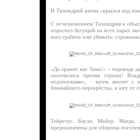
И Тихондрий вновь скрылся под покр
C исчезновением Тихондрия к объе
подоспел бегущий на всех парах ак
кого грабить или убивать: стражника
«Да хранит вас Тьма!» – переводя д
ополчились против стражи! Вла
недоносками», - затем аколит c
ближайшего перекрёстка, к югу от 
Тейретус, Боуэн, Мейер, Магда,
предназначены для обороны поселе