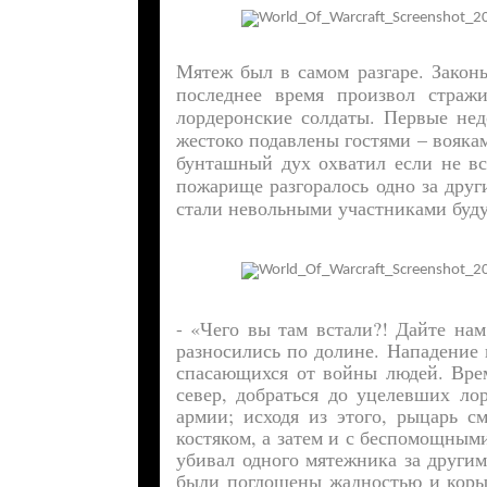
Мятеж был в самом разгаре. Закон
последнее время произвол страж
лордеронские солдаты. Первые нед
жестоко подавлены гостями – воякам
бунташный дух охватил если не вс
пожарище разгоралось одно за друг
стали невольными участниками бу
- «Чего вы там встали?! Дайте на
разносились по долине. Нападение
спасающихся от войны людей. Врем
север, добраться до уцелевших ло
армии; исходя из этого, рыцарь с
костяком, а затем и с беспомощным
убивал одного мятежника за другим
были поглощены жадностью и корыс