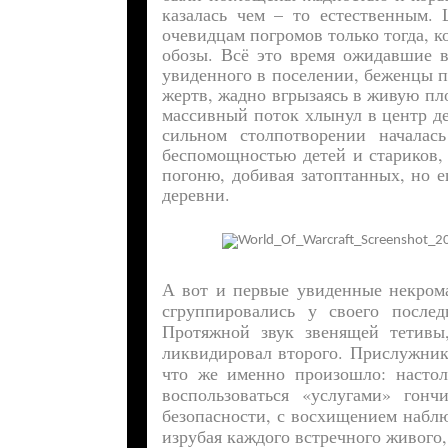
казалась чем – то естественным.
очевидцам погромов только тогда, 
обозы. Всё это время ожидавшие в
увиденного в поселении, беженцы п
жертв, жадно вгрызаясь в живую пл
массивный поток хлынул в центр де
сильном столпотворении началас
беспомощностью детей и стариков,
погоню, добивая затоптанных, но 
деревни.
А вот и первые увиденные некром
сгруппировались у своего после
Протяжной звук звенящей тетивы,
ликвидировал второго. Прислужник
что же именно произошло: настол
воспользоваться «услугами» гон
безопасности, с восхищением наблю
изрубая каждого встречного живого