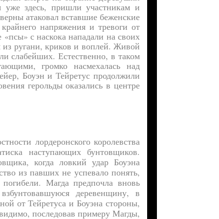
я уже здесь, пришли участникам и
кверны атаковал вставшие беженские
 крайнего напряжения и тревоги от
 «псы» с наскока нападали на своих
 из ругани, криков и воплей. Живой
ли слабейших. Естественно, в таком
гающими, громко насмехалась над
ейер, Боуэн и Тейретус продолжили
вения герольды оказались в центре
тности лордеронского королевства
атиска наступающих бунтовщиков.
овщика, когда ловкий удар Боуэна
тво из павших не успевало понять,
 погибели. Магда предпочла вновь
 взбунтовавшуюся деревенщину, в
ной от Тейретуса и Боуэна стороны,
 видимо, последовав примеру Магды,