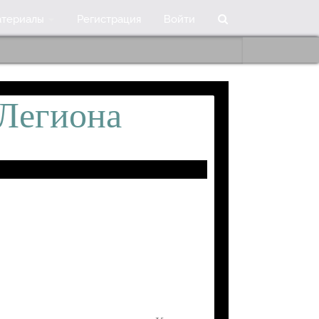
териалы
Регистрация
Войти
Легиона