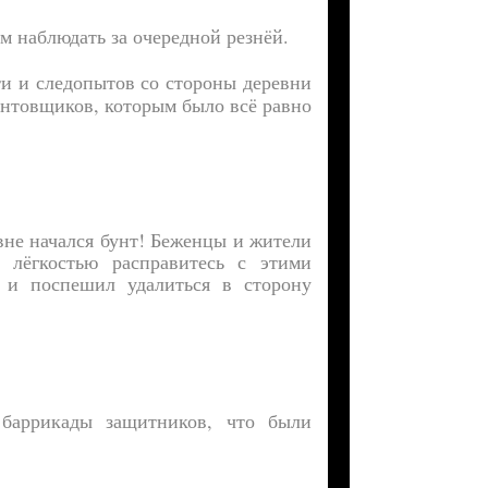
м наблюдать за очередной резнёй.
и и следопытов со стороны деревни
унтовщиков, которым было всё равно
евне начался бунт! Беженцы и жители
лёгкостью расправитесь с этими
 и поспешил удалиться в сторону
 баррикады защитников, что были