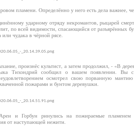
овом пламени. Определённо у него есть дела важнее, че
динённому ударному отряду некромантов, рыцарей смерт
олит, по всей видимости, спасающийся от разъярённых б
 или чудака в чёрной рясе.
ыхание, произнёс культист, а затем продолжил, - «В дер
дыка Тихондрий сообщил о вашем появлении. Вы с 
 неудовлетворением осмотрел свою порванную мантию
охваченной пожарами и бунтом деревушки.
 Арен и Горбун ринулись на пожираемые пламенем
ния от наступающей нежити.