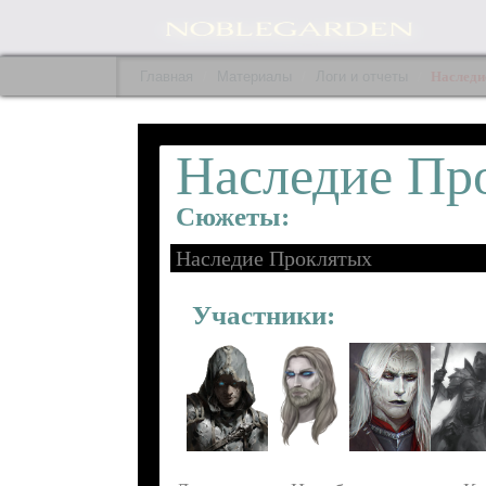
Главная
Материалы
Логи и отчеты
Наследи
Наследие Пр
Сюжеты:
Наследие Проклятых
Участники: