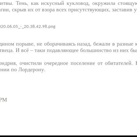
битвы. Тень, как искусный кукловод, окружила стоящу
ии, скрыв их от взора всех присутствующих, заставив уз
дином порыве, не оборачиваясь назад, бежали в разные 
твеца. И всё – таки подавляющее большинство из них бы
ндрия, очистили очередное поселение от обитателей. 
нии по Лордерону.
 PM