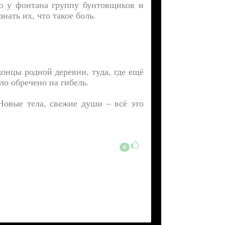
ю у фонтана группу бунтовщиков и
нать их, что такое боль.
концы родной деревни, туда, где ещё
ло обречено на гибель.
Новые тела, свежие души – всё это
6