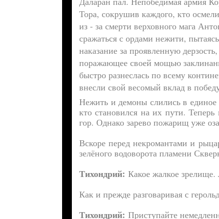
Даларан пал. Непобедимая армия Ко
Тора, сокрушив каждого, кто осмели
из - за смерти верховного мага Ан
сражаться с ордами нежити, пытаяс
наказание за проявленную дерзость
поражающее своей мощью заклинани
быстро разнеслась по всему контин
внесли свой весомый вклад в побед
Нежить и демоны слились в единое 
кто становился на их пути. Теперь
гор. Однако зарево пожарищ уже о
Вскоре перед некромантами и рыца
зелёного водоворота пламени Сквер
Тихондрий
:
Какое жалкое зрелище. 
Как и прежде разговаривая с герол
Тихондрий
:
Приступайте немедлен