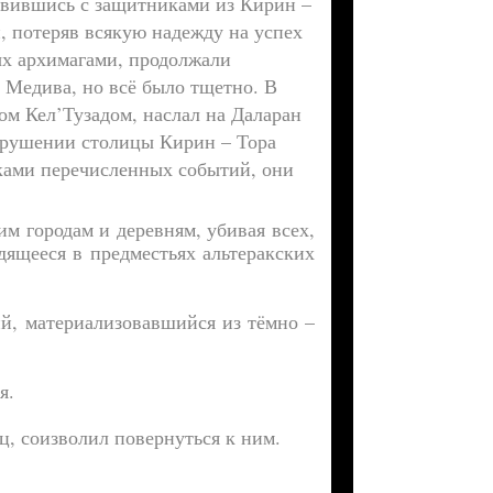
равившись с защитниками из Кирин –
, потеряв всякую надежду на успех
ых архимагами, продолжали
 Медива, но всё было тщетно. В
ом Кел’Тузадом, наслал на Даларан
зрушении столицы Кирин – Тора
ками перечисленных событий, они
м городам и деревням, убивая всех,
дящееся в предместьях альтеракских
й, материализовавшийся из тёмно –
я.
ц, соизволил повернуться к ним.