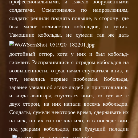
профессиональными, и тяжело вооружёнными
солдатами. Осматриваясь по напровлениям,
солдаты решили поднять повыше, в сторону, где
был малое количество кобольдов, и тупик.
Тамошни
е кобольды, не сумели так же дать
достойный отпор, хотя у них и был кобольд-
гиомант. Расправившись с отрядом кобольдов на
возвышенности, отряд начал спускаться вниз, и
тут, начались первые проблемы. Кобольды,
заранее узнали об атаке людей, и приготовились,
и когда авангард спустился вниз, то тут же, с
двух сторон, на них напали восемь кобольдов.
Солдаты, сумели некоторое время, сдерживать их
натиск, но их сил не хватило, и в последствии,
под ударами ко
больдов, пал будущий паладин