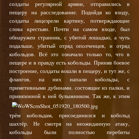
солдаты регулярной армии, отправились в
пещеру на расследование. Подойдя ко входу,
солдаты лицезрели картину, потверждающие
слова крестьян. Почти на самом входе, был
обнаружен странник, с убитой лошадью, а чуть
подальше, убитый отряд ополченцев, и отряд
кобольдов. Всё это означало только то, что в
пещере и в правду есть кобольды. Приняв боевое
построение, солдаты вошли в пещеру, и тут же, с
флангов, на них напали кобольды, с
приметивными дубинами. состоящие из палки, и
привязонной к ней булыжн
иком. Так же, к этим
трём кобольдам, присоединился и кобольд
шахтёр. Не смотря на неожиданную атаку,
кобольды были полностью перебиты