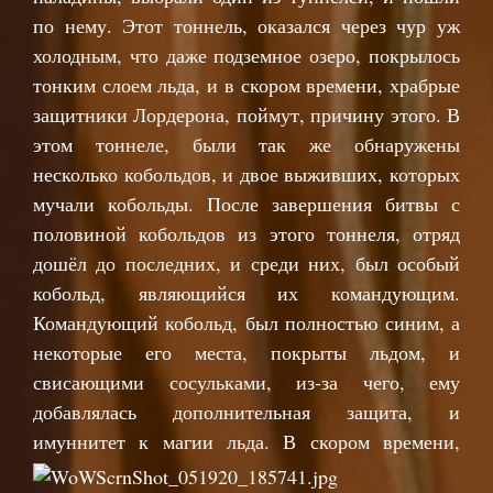
по нему. Этот тоннель, оказался через чур уж
холодным, что даже подземное озеро, покрылось
тонким слоем льда, и в скором времени, храбрые
защитники Лордерона, поймут, причину этого. В
этом тоннеле, были так же обнаружены
несколько кобольдов, и двое выживших, которых
мучали кобольды. После завершения битвы с
половиной кобольдов из этого тоннеля, отряд
дошёл до последних, и среди них, был особый
кобольд, являющийся их командующим.
Командующий кобольд, был полностью синим, а
некоторые его места, покрыты льдом, и
свисающими сосульками, из-за чего, ему
добавлялась дополнительная защита, и
имуннитет к магии льда. В с
кором времени,