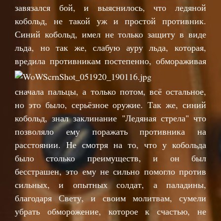
завязался бой, и выяснилось, что ледяной
кобольд, не такой уж и простой противник.
Синий кобольд, имел не только защиту в виде
льда, но так же, слабую ауру льда, которая,
вредила прот
ивникам постепенно, обмораживая
сначала пальцы, а только потом, всё остальное,
но это было, серьёзное оружие. Так же, синий
кобольд, знал заклинание "Ледяная стрела" что
позволяло ему поражать противника на
расстоянии. Не смотря на то, что у кобольда
было столько преимуществ, и он был
бесстрашен, это ему не сильно помогло против
сильных, и опытных солдат, а паладины,
благодаря Свету, и своим молитвам, сумели
убрать обморожение, которое к счастью, не