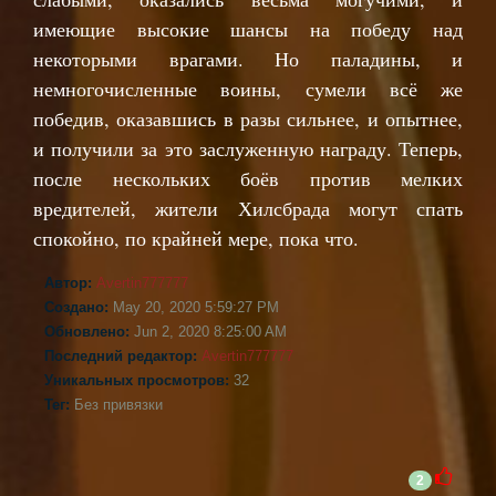
имеющие высокие шансы на победу над
некоторыми врагами. Но паладины, и
немногочисленные воины, сумели всё же
победив, оказавшись в разы сильнее, и опытнее,
и получили за это заслуженную награду. Теперь,
после нескольких боёв против мелких
вредителей, жители Хилсбрада могут спать
спокойно, по крайней мере, пока что.
Автор:
Avertin777777
Создано:
May 20, 2020 5:59:27 PM
Обновлено:
Jun 2, 2020 8:25:00 AM
Последний редактор:
Avertin777777
Уникальных просмотров:
32
Тег:
Без привязки
2