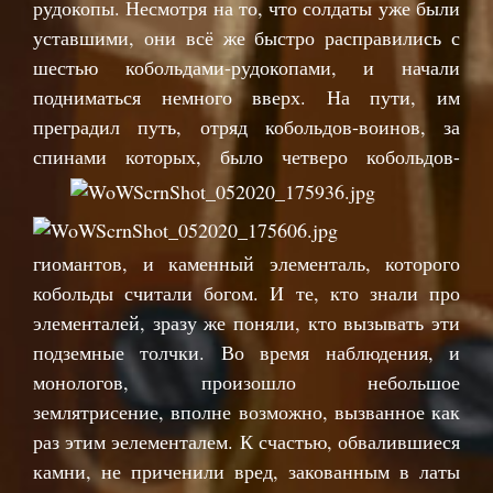
рудокопы. Несмотря на то, что солдаты уже были
уставшими, они всё же быстро расправились с
шестью кобольдами-рудокопами, и начали
подниматься немного вверх. На пути, им
преградил путь, отряд кобольдов-воинов, за
спинами
которых, было четверо кобольдов-
гиомантов, и каменный элементаль, которого
кобольды считали богом. И те, кто знали про
элементалей, зразу же поняли, кто вызывать эти
подземные толчки. Во время наблюдения, и
монологов, произошло небольшое
землятрисение, вполне возможно, вызванное как
раз этим эелементалем. К счастью, обвалившиеся
камни, не приченили вред, закованным в латы