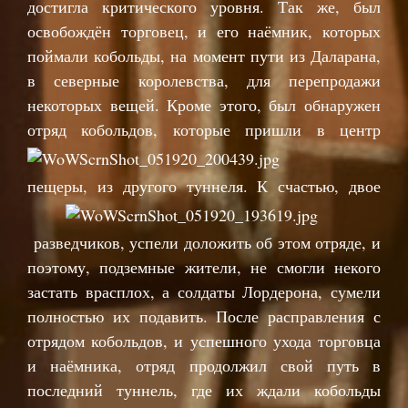
достигла критического уровня. Так же, был
освобождён торговец, и его наёмник, которых
поймали кобольды, на момент пути из Даларана,
в северные королевства, для перепродажи
некоторых вещей. Кроме этого, был обнаружен
отряд кобольдов, которые пр
ишли в центр
пещеры, из другого туннеля. К счастью, двое
разведчиков, успели доложить об этом отряде, и
поэтому, подземные жители, не смогли некого
застать врасплох, а солдаты Лордерона, сумели
полностью их подавить. После расправления с
отрядом кобольдов, и успешного ухода торговца
и наёмника, отряд продолжил свой путь в
последний туннель, где их ждали кобольды