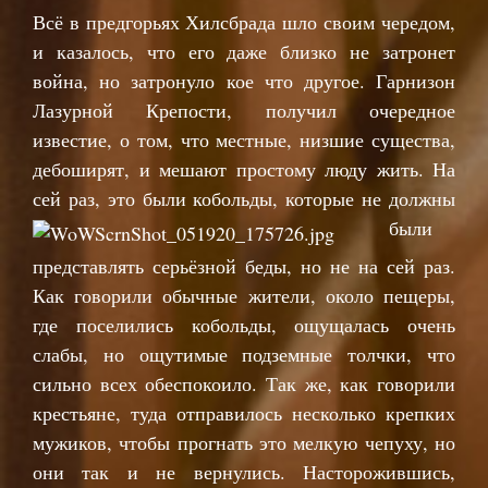
Всё в предгорьях Хилсбрада шло своим чередом,
и казалось, что его даже близко не затронет
война, но затронуло кое что другое. Гарнизон
Лазурной Крепости, получил очередное
известие, о том, что местные, низшие существа,
дебоширят, и мешают простому люду жить. На
сей раз, это были кобольды, которые н
е должны
были
представлять серьёзной беды, но не на сей раз.
Как говорили обычные жители, около пещеры,
где поселились кобольды, ощущалась очень
слабы, но ощутимые подземные толчки, что
сильно всех обеспокоило. Так же, как говорили
крестьяне, туда отправилось несколько крепких
мужиков, чтобы прогнать это мелкую чепуху, но
они так и не вернулись. Насторожившись,