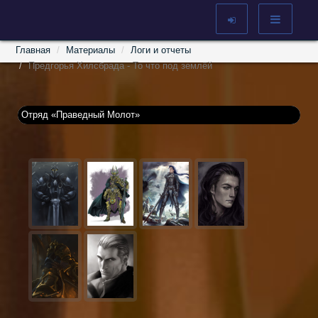
Главная
Материалы
Логи и отчеты
Предгорья Хилсбрада - То что под землёй
Отряд «Праведный Молот»