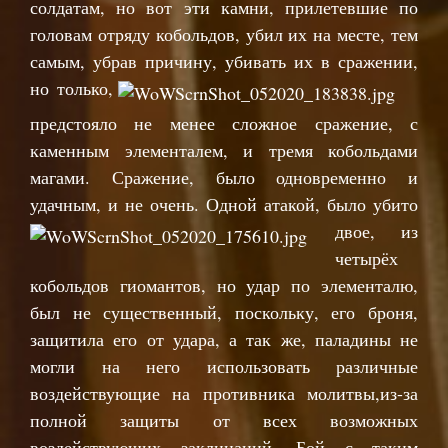
солдатам, но вот эти камни, прилетевшие по
головам отряду кобольдов, убил их на месте, тем
самым, убрав причину, убивать их в сражении,
но только
,
предстояло не менее сложное сражение, с
каменным элементалем, и тремя кобольдами
магами. Сражение, было одновременно и
удачным, и не очень. Одной атакой, было убито
двое, из
четырёх
кобольдов гиомантов, но удар по элементалю,
был не существенный, поскольку, его броня,
защитила его от удара, а так же, паладины не
могли на него использовать различные
воздействующие на противника молитвы,из-за
полной защиты от всех возможных
воздействующих заклинаний. Бой с таким