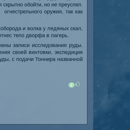
я скрытно обойти, но не преуспел.
 огнестрельного оружия, так как
оборода и волка у ледяных скал,
отнес тело дворфа в лагерь.
жены записи исследования руды.
ния своей винтовки, экспедиция
уды, с подачи Тоннира названной
2