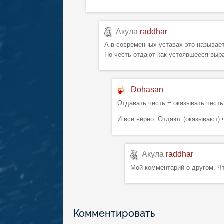
Акула
raddhar
А в современных уставах это называет
Но честь отдают как устоявшееся вы
Dohasan
Отдавать честь = оказывать честь
И все верно. Отдают (оказывают) 
Акула
raddhar
Мой комментарий о другом. Чт
Комментировать