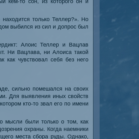
й кем-то сон, из которого он и
 находится только Теллер?». Но
идом выбился из сил и допрос был
рдикт: Алоис Теллер и Вацлав
т. Ни Вацлава, ни Алоиса такой
к как чувствовал себя без него
аде, сильно помешался на своих
ми. Для выявления иных свойств
котором кто-то звал его по имени
о мысли были только о том, как
дозрения охраны. Когда наемники
щего места сбора руды. Однако,