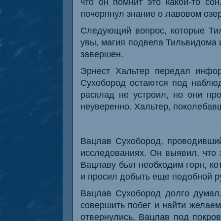
что он помнит это какой-то со
почерпнул знание о лавовом озер
Следующий вопрос, которые Тил
увы, магия подвела Тильвидома и
завершен.
Эрнест Хальтер передал инфо
Сухобород остаются под наблюд
расклад не устроил, но они пр
неуверенно. Хальтер, поколебавш
Вацлав Сухобород, проводивший
исследованиях. Он выявил, что
Вацлаву был необходим горн, кот
и просил добыть еще подобной р
Вацлав Сухобород долго думал,
совершить побег и найти желаем
отвернулись, Вацлав под покро