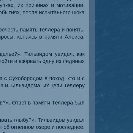
упках, их причинах и мотивации.
обытиях, после испытанного шока
очесть память Теллера и понять,
росы, копаясь в памяти Алоиса,
щелье?». Тильвидом увидел, как
пойти и взорвать одну из ледяных
 с Сухобородом в поход, кто и с
а и Тильвидома, их цели Теллеру
?». Ответ в памяти Теллера был
ывать глыбу?». Тильвидом увидел
л об огненном озере и последнее,