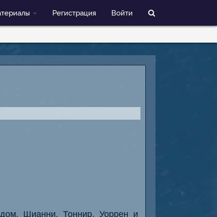
териалы
Регистрация
Войти
дом, Шианни, Тоннир, Уоррен и