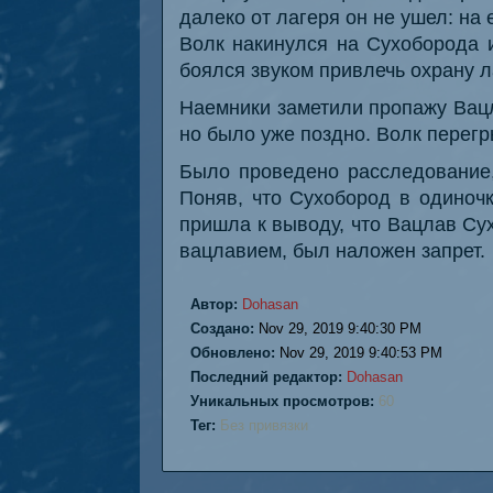
далеко от лагеря он не ушел: на 
Волк накинулся на Сухоборода и
боялся звуком привлечь охрану л
Наемники заметили пропажу Вацл
но было уже поздно. Волк перегр
Было проведено расследование,
Поняв, что Сухобород в одиноч
пришла к выводу, что Вацлав Су
вацлавием, был наложен запрет.
Автор:
Dohasan
Создано:
Nov 29, 2019 9:40:30 PM
Обновлено:
Nov 29, 2019 9:40:53 PM
Последний редактор:
Dohasan
Уникальных просмотров:
60
Тег:
Без привязки