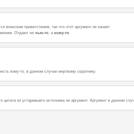
ся воинским приветствием, так что этот аргумент не канает.
ражение. Отдают не
чью-то
, а
кому-то
.
честь кому-то, в данном случае мертвому соратнику.
о цитата из устаревшего источника не аргумент. Аргумент в данном слу