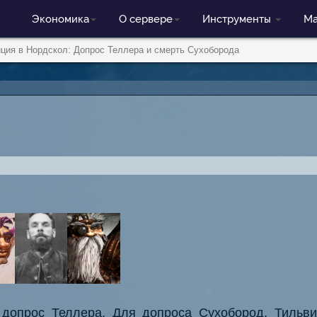
Экономика
О сервере
Инструменты
Ма
ция в Нордскол: Допрос Теллера и смерть Сухоборода
допрос Теллера. Для допроса Сухобород, Тильви