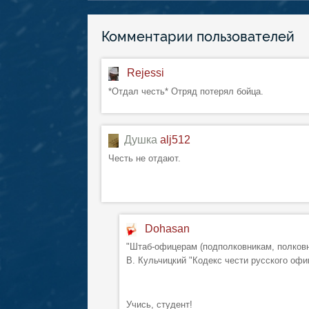
Комментарии пользователей
Rejessi
*Отдал честь* Отряд потерял бойца.
Душка
alj512
Честь не отдают.
Dohasan
"Штаб-офицерам (подполковникам, полковн
В. Кульчицкий "Кодекс чести русского офи
Учись, студент!