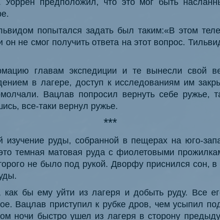
н. Уоррен предположил, что это мог быть насланны
е.
ьвидом попытался задать был таким:«В этом теле
 он не смог получить ответа на этот вопрос. Тильв
рмацию главам экспедиции и те вынесли свой ве
ением в лагере, доступ к исследованиям им закры
омолчали. Вацлав попросил вернуть себе ружье, та
ись, все-таки вернул ружье.
***
 изучение руды, собранной в пещерах на юго-зап
 это темная матовая руда с фиолетовыми прожилка
орого не было под рукой. Дворфу приснился сон, в 
уды.
 как бы ему уйти из лагеря и добыть руду. Все ег
ое. Вацлав приступил к рубке дров, чем усыпил по
вом ночи быстро ушел из лагеря в сторону предыду