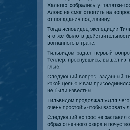
Хальтер собрались у палатки-го
Алоис не смог ответить на вопр
от попадания под лавину.
Тогда ясновидец экспедиции Тил
что же было в действительност
вогнанного в транс.
Тильвидом задал первый вопрос
Теллер, проснувшись, вышел из п
глыб.
Следующий вопрос, заданный Тил
какой целью к вам присоединилс
не были известны.
Тильвидом продолжал:«Для чего
очень простой:«Чтобы взорвать 
Следующий вопрос не заставил с
образ огненного озера и почуств