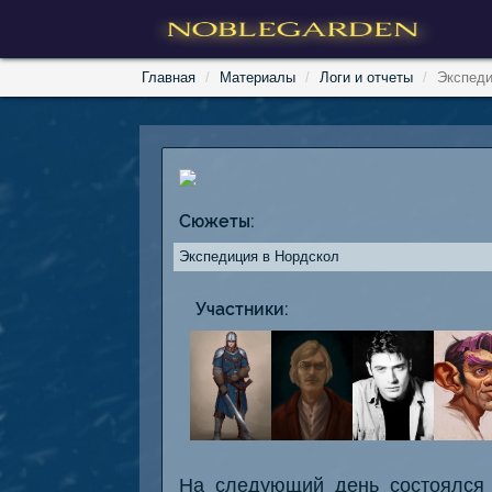
Главная
Материалы
Логи и отчеты
Экспеди
Сюжеты:
Экспедиция в Нордскол
Участники:
На следующий день состоялся 