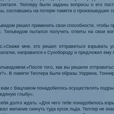
спиталя. Теллеру были заданы вопросы о его пост
осы, сославшись на потерю памяти о произошедших с
ьвидом решил применить свои способности, чтобы пр
и. Тильвидом пытался получить ответы на свои воп
:«Скажи мне, кто решил отправиться взрывать у
алатки, направился к Сухобороду и предложил ему 
ьвидомом:«После того, как вы решили отправиться
я?». В памяти Теллера были образы Уоррена, Тоннир
 вам с Вацлавом понадобилось осуществлять подрыв
ледяную глыбу».
ебя долго ждать: «Для чего тебе понадобилось взр
овал желание скинуть туда кусок льда. Теллер не зна