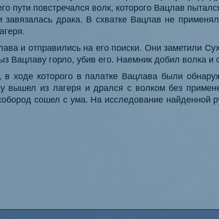
его пути повстречался волк, которого Вацлав пыталс
 завязалась драка. В схватке Вацлав не применял
агеря.
ава и отправились на его поиски. Они заметили Сух
ыз Вацлаву горло, убив его. Наемник добил волка и 
 в ходе которого в палатке Вацлава были обнару
ку вышел из лагеря и дрался с волком без примене
хобород сошел с ума. На исследование найденной р