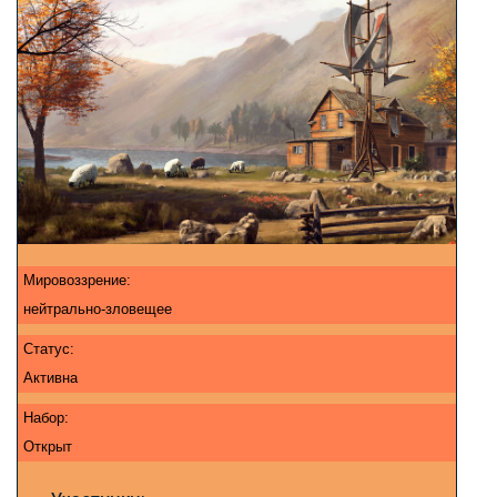
Мировоззрение:
нейтрально-зловещее
Статус:
Активна
Набор:
Открыт