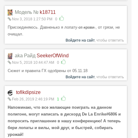
Модель №
k18711
Nov 3, 2018 1:27:50 PM
0
Присоединяюсь. Давненько я лопату ̶о̶т̶ ̶к̶р̶о̶в̶и̶ , от грязи, не
очищал.
Войдите на сайт
, чтобы ответить
aka Райд
SeekerOfWind
Nov 5, 2018 10:44:47 AM
0
Сюжет и правила ГХ одобрены от 05.11.18
Войдите на сайт
, чтобы ответить
tofikdipsize
Feb 26, 2019 2:46:19 PM
1
Напоминаю, что все желающие поиграть на данном
полигоне, могут написать в дискорд De La Enrike#6806 и
попросить приглашение в нашу конференцию! А теперь
бери лопаты и вилы, мой друг, и быстрей, собирать
урожай!