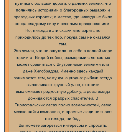
путника с большой дороги; о далеких землях, что
полнились историями о благородных рыцарях и
праведных королях; о местах, где никогда не было
конца сладкому вину и веселым празднованиям.
Но, никогда в эти сказки мне верить не
приходилось до тех пор, покуда сам не оказался
там.
Эта земля, что не ощутила на себе в полной мере
горечи от Второй войны, размерами с легкостью
может сравниться с Внутренними землями или
даже
Хилсбрадом
. Именно здесь каждый
занимается тем, чему душа угодна: рыбаки всегда
вылавливают крупный улов, охотники
выслеживают редкостную добычу, а девы всегда
дожидаются храбрых спасителей. В
Тирисфальских
лесах полно возможностей, легко
можно найти компанию, и простые люди не знают
ни голода, ни бед.
Вы можете загореться интересом и спросить,
зачем же нам, славным владельцам фермы