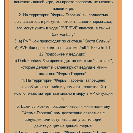
помешать вашей игре, мы просто попросим не мешать
нашей игре.
2. На территории "Фермы Гаррена" вы полностью
соглашаетесь и рискуете потерять своего персонажа,
его могут убить в ходе "PVP/PVE ивентов, а так же
Dark Fantasy".
3. а) PVP бои происходят по системе "Кости Судьбы".
б) PVE бои происходят по системе /roll 1-100 и /roll 1-
12 (подробнее у ведущих).
в) Dark Fantasy бои происходят по системе "карточек",
которые делают и балансируют ведущие мини-
полигона "Ферма Гаррена".
4. На территории "Фермы Гаррена" запрещено
оскорблять кого-либо и упоминать родителей. (
исключение: материться можно в меру в RP ситуации
).
5. Если вы хотите присоединиться к мини-полигону
"Ферма Гаррена" вам достаточно связаться с
ведущим, или вступить в одну из гильдий,
действующих на данной ферме.
6. Главная гильдия фермы "Ферма Гаррена". Если вы