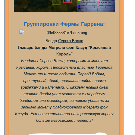
Группировки Фермы Гаррена:
Банда
Серого Волка
Главарь банды Могрели фон Клауд "Крысиный
Король"
Бандиты Серого Волка, которыми командует
Крысиный король. Недовольный властью Теренаса
Менетила II после событий Первой Войны,
преступный сброд, прославившийся своими
грабежами и налетами. С каждым новым днем
влияние банды увеличивается с очередным
бандитом или мародером, готовым убивать за
звонкую монету хладнокровного Могрели фон
Клауда. Его посягательство на королевскую корону
больше невозможно терпеть!