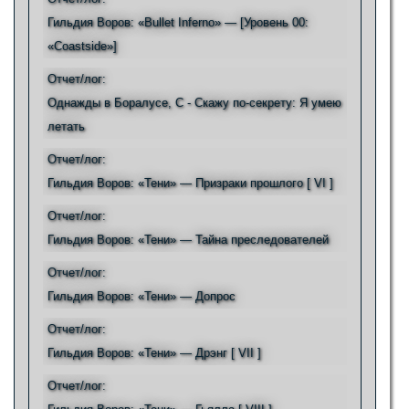
Гильдия Воров: «Bullet Inferno» — [Уровень 00:
«Coastside»]
Отчет/лог:
Однажды в Боралусе, С - Скажу по-секрету: Я умею
летать
Отчет/лог:
Гильдия Воров: «Тени» — Призраки прошлого [ VI ]
Отчет/лог:
Гильдия Воров: «Тени» — Тайна преследователей
Отчет/лог:
Гильдия Воров: «Тени» — Допрос
Отчет/лог:
Гильдия Воров: «Тени» — Дрэнг [ VII ]
Отчет/лог: