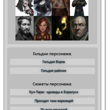
Гильдии персонажа:
Гильдия Воров
Гильдия рабочих
Сюжеты персонажа:
Кул-Тирас: однажды в Боралусе
Проходят тени вереницей
По пути мечтаний