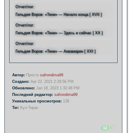
Отчет/лог:
Гильдия Воров: «Тени» — Начало конца [ XVII ]
Отчет/лог:
Гильдия Воров: «Тени» — Здесь и сейчас [ XX ]
Отчет/лог:
Гильдия Воров: «Тени» — Аквамарин [ XXI ]
Автор:
Просто
safrondima99
Создано:
Apr 22, 2021 2:29:56 PM
Обновлено:
Jan 18, 2023 1:32:48 PM
Последний редактор:
safrondima99
Уникальных просмотров:
138
Тег:
Кул-Тирас
12