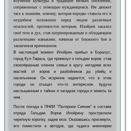
изучении культуры и традиций мелких поселений,
сопряженных с помощью нуждающимся. Им движет
тяга к знаниям, новому, которая нередко ставила его в
неудобное положение перед лицом различных
опасностей, противостоя которым, Илойрен закалил
своё тело и дух, став натренированным и обладающим
различными навыками, начиная от ближнего боя и
заканчивая врачеванием.
В настоящий момент Илойрен прибыл в Боралус,
город Кул-Тираса, где примкнул к гильдии воров, став
своеобразным членом семьи в кругу негодяев всех
мастей: от воров и разбойников до убийц и
насильников. Он искренне надеется, что в этом
городе он отыщет что-то интересное, будучи
наслышанным о тайнах и загадках города и земель за
ним.
После похода в ПНИИ "Полярное Сияние" в составе
отряда Гильдии Воров Илойрену прострелили
черепную коропку, задев мозг. Оказавшись присмерти,
его поместили в автодок, где чудеса инженерии