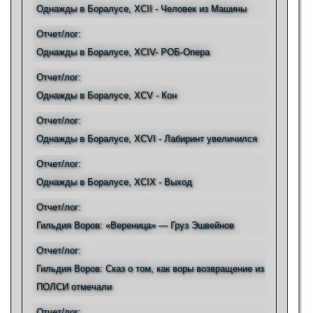
Однажды в Боралусе, XCII - Человек из Машины
Отчет/лог:
Однажды в Боралусе, XCIV- РОБ-Опера
Отчет/лог:
Однажды в Боралусе, XCV - Кон
Отчет/лог:
Однажды в Боралусе, XCVI - Лабиринт увеличился
Отчет/лог:
Однажды в Боралусе, XCIX - Выход
Отчет/лог:
Гильдия Воров: «Вереница» — Груз Эшвейнов
Отчет/лог:
Гильдия Воров: Сказ о том, как воры возвращение из
ПОЛСИ отмечали
Отчет/лог: