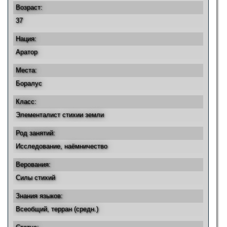
Возраст:
37
Нация:
Аратор
Места:
Боралус
Класс:
Элементалист стихии земли
Род занятий:
Исследование, наёмничество
Верования:
Силы стихий
Знания языков:
Всеобщий, терран (средн.)