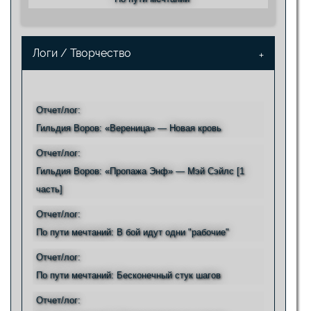
Логи / Творчество
Отчет/лог:
Гильдия Воров: «Вереница» — Новая кровь
Отчет/лог:
Гильдия Воров: «Пропажа Энф» — Мэй Сэйлс [1
часть]
Отчет/лог:
По пути мечтаний: В бой идут одни "рабочие"
Отчет/лог:
По пути мечтаний: Бесконечный стук шагов
Отчет/лог: