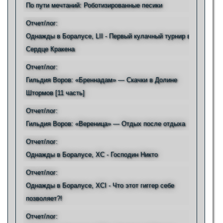
По пути мечтаний: Роботизированные песики
Отчет/лог:
Однажды в Боралусе, LII - Первый кулачный турнир в
Сердце Кракена
Отчет/лог:
Гильдия Воров: «Бреннадам» — Скачки в Долине
Штормов [11 часть]
Отчет/лог:
Гильдия Воров: «Вереница» — Отдых после отдыха
Отчет/лог:
Однажды в Боралусе, XC - Господин Никто
Отчет/лог:
Однажды в Боралусе, XCI - Что этот гиггер себе
позволяет?!
Отчет/лог: