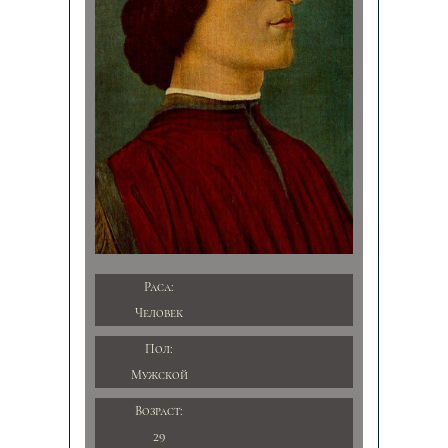
Раса:
Человек
Пол:
Мужской
Возраст:
29