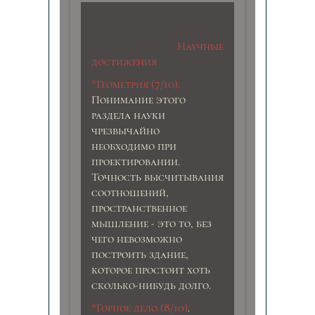
Научные
достижения
*Геометрия (7/10).
Понимание этого
раздела науки
чрезвычайно
необходимо при
проектировании.
Точность высчитывания
соотношений,
пространственное
мышление - это то, без
чего невозможно
построить здание,
которое простоит хоть
сколько-нибудь долго.
*Горное дело (8/10)
.