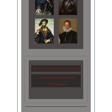
Братство Вольных Каменщиков
Экспедиционный полк
Штормграда