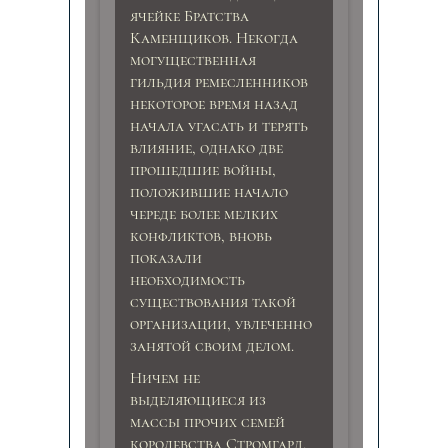
ячейке Братства
Каменщиков. Некогда
могущественная
гильдия ремесленников
некоторое время назад
начала угасать и терять
влияние, однако две
прошедшие войны,
положившие начало
череде более мелких
конфликтов, вновь
показали
необходимость
существования такой
организации, увлеченно
занятой своим делом.
Ничем не
выделяющиеся из
массы прочих семей
королевства Стромгард,