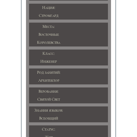
Нация:
Стромгард
Места:
Восточные
Королевства
Класс:
Инженер
Род занятий:
Архитектор
Верования:
Святой Свет
Знания языков:
Всеобщий
Статус: