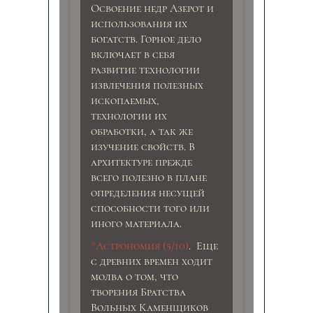
Освоение недр Азерот и
использования их
богатств. Горное дело
включает в себя
развитие технологии
извлечения полезных
ископаемых,
технологии их
обработки, а так же
изучение свойств. В
архитектуре прежде
всего полезно в плане
определения несущей
способности того или
иного материала.
*Астрономия (5/10)
. Еще
с древних времен ходит
молва о том, что
творения Братства
Вольных Каменщиков