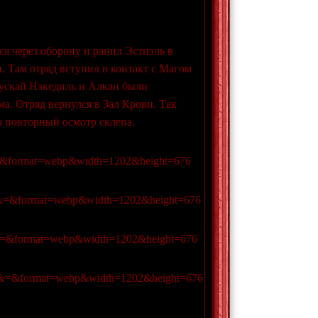
лся через оборону и ранил Эстиэль в
и. Там отряд вступил в контакт с Магом
 Пускай Нэкедиль и Алкан были
а. Отряд вернулся в Зал Крови. Так
ю повторный осмотр склепа.