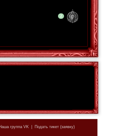
2
Наша группа VK
|
Подать тикет (заявку)