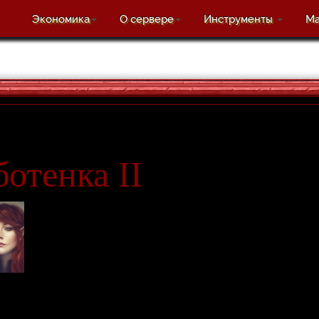
Экономика
О сервере
Инструменты
Ма
отенка II