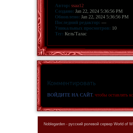
Автор:
ssaa12
Создано:
Jan 22, 2024 5:36:56 PM
Обновлено:
Jan 22, 2024 5:36:56 PM
Последний редактор:
—
Уникальных просмотров:
10
Тег:
Кель'Талас
Комментировать
ВОЙДИТЕ НА САЙТ
, чтобы оставлять 
Noblegarden - русский ролевой сервер World of Wa