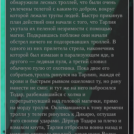
обнаружили лесных троллей, что были очень
увлечены телегой с каким-то добром, вокруг
которой лежали трупы людей. Быстро прикинув
план действий они начали с того, что Тарлия
укутала их пеленой незримости с помощью
магии. Подкравшись поближе они начали
обстрел ничего не подозревавших троллей. В
одного из них прилетела стрела, наконечник
которой был измазан в парализующем яде, в
другого — ледяная пуля, а третий словил
обычную пулю от охотника. Пока двое его
собратьев,тролль ринулся на Тарлию, жаждя её
крови и быстрым рывком ошеломил ту, но рану
нанести не смог. и тут же на него набросился
Тодар, разбежавшийся с холма и
перепрыгнувший над головой магички, прямо
на морду тролля. Оклемавшиеся к тому времени
тролли у телеги ринулись к Дикарю, оглушая
того своими ударами. Дёрнув Тодара за плечо и
взмахом кнута, Тарлия отбросила воина назад и
немного отогнала троллей. давая шанс Волку