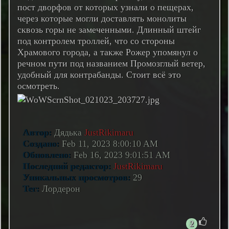
пост дворфов от которых узнали о пещерах,
через которые могли доставлять монолиты
сквозь горы не замеченными. Длинный штейг
под контролем троллей, что со стороны
Храмового города, а также Рожер упомянул о
речном пути под названием Промозглый ветер,
удобный для контрабанды. Стоит всё это
осмотреть.
Автор:
Дядька
JustRikimaru
Создано:
Feb 11, 2023 8:00:10 AM
Обновлено:
Feb 16, 2023 9:01:51 AM
Последний редактор:
JustRikimaru
Уникальных просмотров:
29
Тег:
Лордерон
2