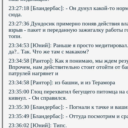
23:27:18 [Бландербас]: - Он дунул какой-то нор
сюда.
23:27:36 Дундосик примерно поняв действия вла
взрыв - пакет и переданную зажигалку работы го
топи.
23:34:53 [Юний]: Раньше я просто медитировал.
да?.. Так. Что же там с макаком?
23:34:58 [Рантор]: Как я понимаю, мы ждем рез
Впрочем, нам действительно стоит отойти от б
патрулей нагрянет и
23:34:58 [Рантор]: из башни, и из Терамора
23:35:00 Глоц перехватил бегущего питомца на 
кивнул. - Он справился.
23:35:30 [Бландербас]: - Погнали к тачке и ва
23:35:49 [Бландербас]: - Оттуда посмотрим и ср
23:36:02 [Юний]: Типс.