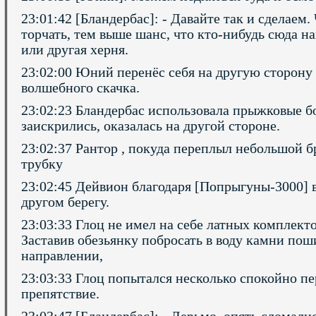
23:01:42 [Бландербас]: - Давайте так и сделаем
торчать, тем выше шанс, что кто-нибудь сюда на
или другая херня.
23:02:00 Юний перенёс себя на другую сторону
волшебного скачка.
23:02:23 Бландербас использовала прыжковые б
заискрились, оказалась на другой стороне.
23:02:37 Рантор , покуда переплыл небольшой 
трубку
23:02:45 Дейвион благодаря [Попрыгуны-3000] в
другом берегу.
23:03:33 Глоц не имел на себе латных комплект
Заставив обезьянку побросать в воду камни пош
направлении,
23:03:33 Глоц попытался несколько спокойно пе
препятствие.