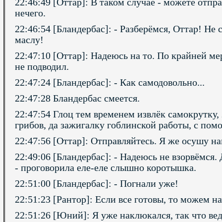
22:46:49 [Оттар]: В таком случае - можете отпра
нечего.
22:46:54 [Бландербас]: - Разберёмся, Оттар! Не 
маслу!
22:47:10 [Оттар]: Надеюсь на то. По крайней мер
не подводил.
22:47:24 [Бландербас]: - Как самодовольно...
22:47:28 Бландербас смеется.
22:47:54 Глоц тем временем извлёк самокрутку
грибов, да зажигалку гоблинской работы, с по
22:47:56 [Оттар]: Отправляйтесь. Я же осушу н
22:49:06 [Бландербас]: - Надеюсь не взорвёмся. 
- проговорила еле-еле слышно коротышка.
22:51:00 [Бландербас]: - Погнали уже!
22:51:23 [Рантор]: Если все готовы, то можем на
22:51:26 [Юний]: Я уже наклюкался, так что вед