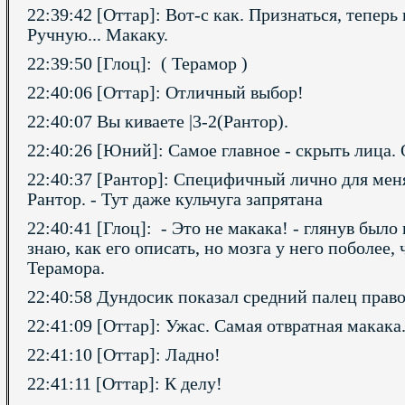
22:39:42 [Оттар]: Вот-с как. Признаться, теперь
Ручную... Макаку.
22:39:50 [Глоц]: ( Терамор )
22:40:06 [Оттар]: Отличный выбор!
22:40:07 Вы киваете |3-2(Рантор).
22:40:26 [Юний]: Самое главное - скрыть лица.
22:40:37 [Рантор]: Специфичный лично для меня
Рантор. - Тут даже кульчуга запрятана
22:40:41 [Глоц]: - Это не макака! - глянув было
знаю, как его описать, но мозга у него поболее
Терамора.
22:40:58 Дундосик показал средний палец право
22:41:09 [Оттар]: Ужас. Самая отвратная макака
22:41:10 [Оттар]: Ладно!
22:41:11 [Оттар]: К делу!