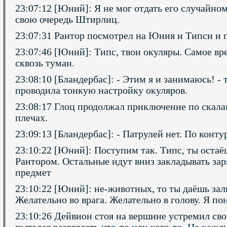
23:07:12 [Юний]: Я не мог отдать его случайном
свою очередь Штирлиц.
23:07:31 Рантор посмотрел на Юния и Типси и
23:07:46 [Юний]: Типс, твои окуляры. Самое вр
сквозь туман.
23:08:10 [Бландербас]: - Этим я и занимаюсь! -
проводила тонкую настройку окуляров.
23:08:17 Глоц продолжал приключение по скала
плечах.
23:09:13 [Бландербас]: - Патрулей нет. По конту
23:10:22 [Юний]: Поступим так. Типс, ты остаёшь
Рантором. Остальные идут вниз закладывать заря
предмет
23:10:22 [Юний]: не-животных, то ты даёшь зал
Желательно во врага. Желательно в голову. Я п
23:10:26 Дейвион стоя на вершине устремил свой