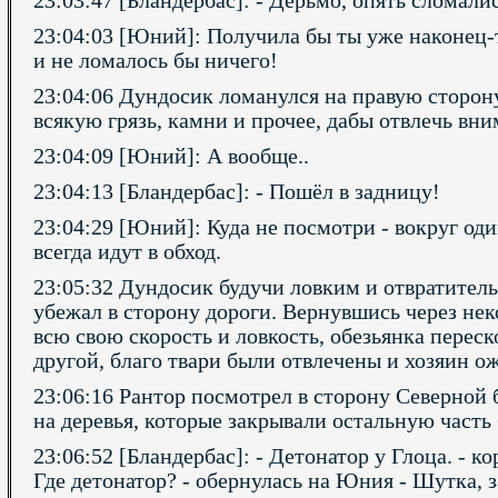
23:03:47 [Бландербас]: - Дерьмо, опять сломали
23:04:03 [Юний]: Получила бы ты уже наконец-т
и не ломалось бы ничего!
23:04:06 Дундосик ломанулся на правую сторону
всякую грязь, камни и прочее, дабы отвлечь вни
23:04:09 [Юний]: А вообще..
23:04:13 [Бландербас]: - Пошёл в задницу!
23:04:29 [Юний]: Куда не посмотри - вокруг од
всегда идут в обход.
23:05:32 Дундосик будучи ловким и отвратител
убежал в сторону дороги. Вернувшись через нек
всю свою скорость и ловкость, обезьянка переск
другой, благо твари были отвлечены и хозяин о
23:06:16 Рантор посмотрел в сторону Северной 
на деревья, которые закрывали остальную часть
23:06:52 [Бландербас]: - Детонатор у Глоца. - к
Где детонатор? - обернулась на Юния - Шутка, з