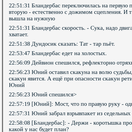
22:51:31 Бландербас переключилась на первую пе
вторую - естественно с дожимом сцепления. И т
вышла на нужную
22:51:31 Бландербас скорость. - Сука, надо двиг
хватает.
22:51:38 Дундосик сказать: Тат - тар пьёт.
22:53:47 Бландербас едет на холостых.
22:56:09 Дейвион спешился, рефлекторно отрях
22:56:23 Юний оставил скакуна на волю судьбы,
скакун явится. А ещё при опасности скакун рети
Юний
22:56:23 Юний спешился>
22:57:19 [Юний]: Мост, что по правую руку - од
22:57:31 Юний забрал взрывпакет из седельных
22:58:08 [Бландербас]: - Держи - коротышка прот
какой у нас будет план?