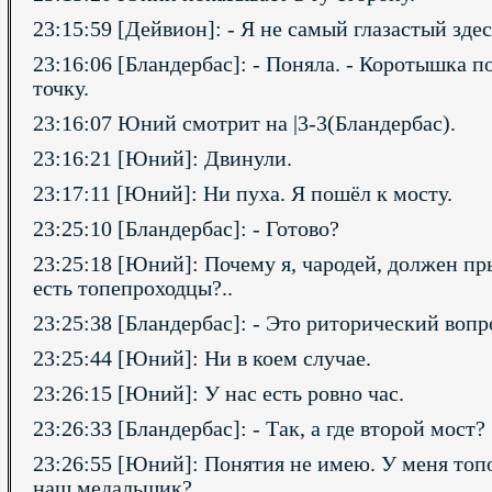
23:15:59 [Дейвион]: - Я не самый глазастый здесь
23:16:06 [Бландербас]: - Поняла. - Коротышка п
точку.
23:16:07 Юний смотрит на |3-3(Бландербас).
23:16:21 [Юний]: Двинули.
23:17:11 [Юний]: Ни пуха. Я пошёл к мосту.
23:25:10 [Бландербас]: - Готово?
23:25:18 [Юний]: Почему я, чародей, должен пры
есть топепроходцы?..
23:25:38 [Бландербас]: - Это риторический вопр
23:25:44 [Юний]: Ни в коем случае.
23:26:15 [Юний]: У нас есть ровно час.
23:26:33 [Бландербас]: - Так, а где второй мост?
23:26:55 [Юний]: Понятия не имею. У меня топ
наш медальщик?