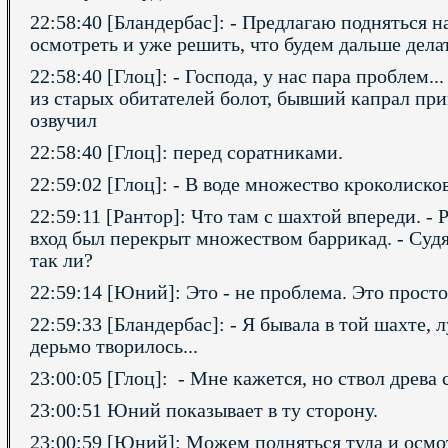
22:58:40 [Бландербас]: - Предлагаю подняться 
осмотреть и уже решить, что будем дальше делат
22:58:40 [Глоц]: - Господа, у нас пара проблем.
из старых обитателей болот, бывший капрал при
озвучил
22:58:40 [Глоц]: перед соратниками.
22:59:02 [Глоц]: - В воде множество кроколиско
22:59:11 [Рантор]: Что там с шахтой впереди. - 
вход был перекрыт множеством баррикад. - Судя
так ли?
22:59:14 [Юний]: Это - не проблема. Это прост
22:59:33 [Бландербас]: - Я бывала в той шахте, л
дерьмо творилось...
23:00:05 [Глоц]: - Мне кажется, но ствол древа
23:00:51 Юний показывает в ту сторону.
23:00:59 [Юний]: Можем подняться туда и осмо