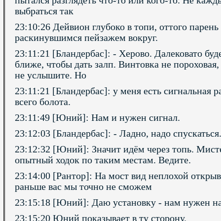
пытался разглядеть что-то или кого-то. Не кажд
выбраться так
23:10:26 Дейвион глубоко в топи, оттого парен
раскинувшимся пейзажем вокруг.
23:11:21 [Бландербас]: - Херово. Далековато бу
ближе, чтобы дать залп. Винтовка не пороховая,
не услышите. Но
23:11:21 [Бландербас]: у меня есть сигнальная ра
всего болота.
23:11:49 [Юний]: Нам и нужен сигнал.
23:12:03 [Бландербас]: - Ладно, надо спускаться
23:12:32 [Юний]: Значит идём через топь. Мис
опытный ходок по таким местам. Ведите.
23:14:00 [Рантор]: На мост вид неплохой открыв
раньше вас мы точно не сможем
23:15:18 [Юний]: Даю установку - нам нужен н
23:15:20 Юний показывает в ту сторону.