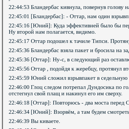
22:44:53 Бландербас кивнула, повернув голову н
22:45:01 [Бландербас]: - Оттар, нам один взрыв
22:45:16 [Юний]: Куда эффективней было бы пер
Ну второй нам полагается, видимо.
22:45:17 Оттар подошел к тачиле Типси. Протяну
22:45:36 Бландербас взяла пакет и бросила на за
22:45:36 [Оттар]: Ну-с, в следующий раз оставл
22:45:56 Оттар , подойдя к жеребцу, протянул в
22:45:59 Юний сложил взрывпакет в седельную
22:46:00 Глоц следом потрепал Дундосика по гол
отстегнул свой плащ и накинул его им сверху.
22:46:18 [Оттар]: Повторюсь - два моста перед
22:46:34 [Юний]: Взорвём, а там будем смотрет
22:46:39 Вы киваете.