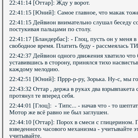
22:41:14 [Оттар]: Жду у ворот.
22:41:15 [Юний]: Самое главное, что макак тож
22:41:15 Дейвион внимательно слушал беседу с
постукивая пальцами по столу.
22:41:17 [Бландербас]: - Глоц, пусть он у меня 
свободное время. Платить буду - рассмеялась ТИ
22:42:37 Дейвион одного движения хватило что б
уставившись в сторону, принялся тихо насвисты
каждому мелодию.
22:42:51 [Юний]: Пррр-р-ру, Зорька. Ну-с, мы г
22:43:32 Оттар , держа в руках два взрывпакета
протянул те вперед себя.
22:44:01 [Глоц]: - Типс... - начав что - то шепта
Мотор же всё равно не был заглушен.
22:44:10 [Оттар]: Порох в смеси с глицерином.
взведенного часового механизма - учитывайте э
учитывайте.