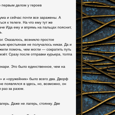
то первым делом у героев
ма и сейчас почти все заражены. А
ся к телеге. На что ему тут же
аче Ида ему и впрямь на пальцах пояснит,
чь.
г. Оказалось, возникло простое
ным крестьянам не получалось никак. Да и
ожили помочь, чем могли — сократить путь
везёт. Сразу после отправки курьера, толпа
кари. Это было единственное, чем на
ф» и «оружейник» было всего два. Дворф
не появлялся в здесь, но, возможно, он
л раз за разом.
герь. Даже не лагерь, стоянку. Две