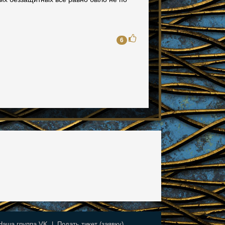
6
Наша группа VK
|
Подать тикет (заявку)