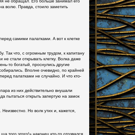
ния не обращал. Его больше занимал его
 на волю. Правда, стоило заметить
перед самими палатками. А вот к клетке
у. Так что, с огромным трудом, к капитану
и не стали открывать клетку. Волка даже
ень-то богатый, проснулись другие
 собирались. Вполне очевидно, по крайней
перед палатками не случайно. И что кто-
 пара из них действительно внушали
да пытаться открыть запертую на замок
Неизвестно. Но волк утих и, кажется,
ща того этого!» наконец кто-то отозвался.