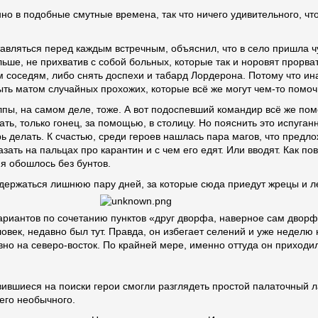
нно в подобные смутные времена, так что ничего удивительного, ч
авляться перед каждым встречным, объяснил, что в село пришла чу
е, не прихватив с собой больных, которые так и норовят прорвать
 соседям, либо снять доспехи и табард Лордерона. Потому что ин
крыть матом случайных прохожих, которые всё же могут чем-то помо
пы, на самом деле, тоже. А вот подоспевший командир всё же помо
ть, только гонец, за помощью, в столицу. Но пояснить это испуган
ь делать. К счастью, среди героев нашлась пара магов, что предл
зать на пальцах про карантин и с чем его едят. Или вводят. Как по
я обошлось без бунтов.
держаться лишнюю пару дней, за которые сюда приедут жрецы и ле
Вариантов по сочетанию пунктов «друг дворфа, наверное сам двор
овек, недавно был тут. Правда, он избегает селений и уже неделю 
овно на северо-восток. По крайней мере, именно оттуда он приходи
вившиеся на поиски герои смогли разглядеть простой палаточный ла
чего необычного.