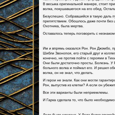
В весьма оригинальной манере, стоит пр
волка, покушавшегося на его обед. Осталь
Безуспешно. Собравшийся в такую даль п
препятствием. Обошлось даже почти без ц
Охотника, была мертва.
Оставалось теперь поговорить с незнако
Им и впрямь оказался Рон. Рон Джэмбо, п
Шибли Звонопоя, его старый друг и коллег
конечно, не против пойти с героями в Ти
Они были достаточно просты. Болезнь. У
больного волка и поймал его. И решил обе
волка, он не знал, что делать.
И герои не знали. Как они могли гарантир
Рон, выпустив из клетки? А если он убежи
Все эти варианты были неприемлемы.
И Гарка сделала то, что было необходим
Дело было сделано. У Дола будет оружейн