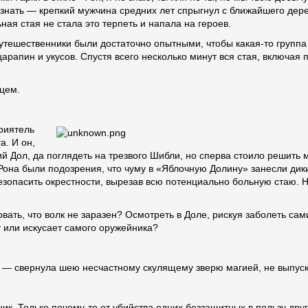
изнать — крепкий мужчина средних лет спрыгнул с ближайшего дер
ная стая не стала это терпеть и напала на героев.
утешественники были достаточно опытными, чтобы какая-то группа
арапин и укусов. Спустя всего несколько минут вся стая, включая 
мцем.
риятель
а. И он,
хий Дол, да поглядеть на трезвого Шибли, но сперва стоило решить
 Рона были подозрения, что чуму в «Яблочную Долину» занесли ди
зопасить окрестности, вырезав всю потенциально больную стаю. Но 
овать, что волк не заразен? Осмотреть в Доле, рискуя заболеть са
т или искусает самого оружейника?
о — свернула шею несчастному скулящему зверю магией, не выпуск
ик. Только почему-то от убийства одних беззащитных в пользу дру