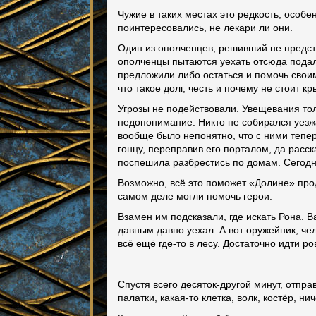
Чужие в таких местах это редкость, особе
поинтересовались, не лекари ли они.
Один из ополченцев, решивший не предст
ополченцы пытаются уехать отсюда подальш
предложили либо остаться и помочь своим
что такое долг, честь и почему не стоит 
Угрозы не подействовали. Увещевания тол
недопонимание. Никто не собирался уезжа
вообще было непонятно, что с ними тепер
гонцу, переправив его порталом, да расска
поспешила разбрестись по домам. Сегодн
Возможно, всё это поможет «Долине» про
самом деле могли помочь герои.
Взамен им подсказали, где искать Рона. 
давным давно уехал. А вот оружейник, чел
всё ещё где-то в лесу. Достаточно идти р
Спустя всего десяток-другой минут, отпра
палатки, какая-то клетка, волк, костёр, ни