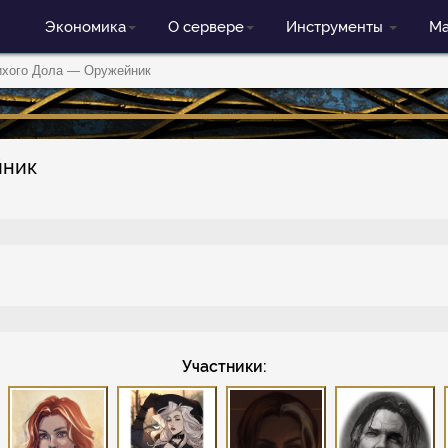
Экономика
О сервере
Инструменты
Ма
ихого Дола — Оружейник
йник
Участники: