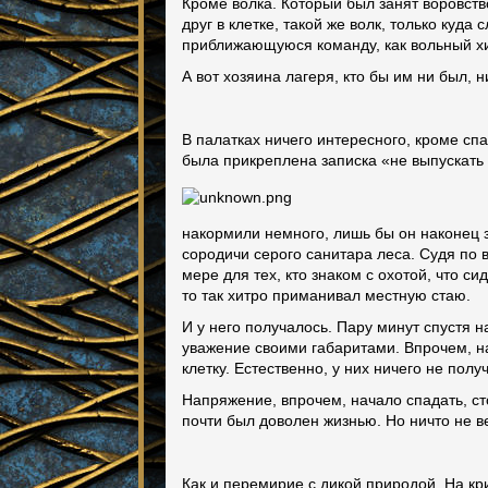
Кроме волка. Который был занят воровств
друг в клетке, такой же волк, только куд
приближающуюся команду, как вольный хи
А вот хозяина лагеря, кто бы им ни был, 
В палатках ничего интересного, кроме спа
была прикреплена записка «не выпускать 
накормили немного, лишь бы он наконец з
сородичи серого санитара леса. Судя по 
мере для тех, кто знаком с охотой, что с
то так хитро приманивал местную стаю.
И у него получалось. Пару минут спустя 
уважение своими габаритами. Впрочем, на
клетку. Естественно, у них ничего не полу
Напряжение, впрочем, начало спадать, ст
почти был доволен жизнью. Но ничто не в
Как и перемирие с дикой природой. На кри