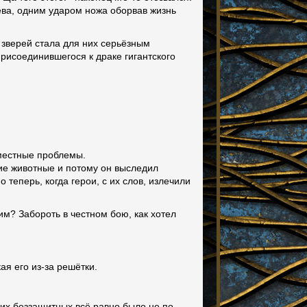
ева, одним ударом ножа оборвав жизнь
 зверей стала для них серьёзным
присоединившегося к драке гигантского
 местные проблемы.
кие животные и потому он выследил
теперь, когда герои, с их слов, излечили
мим? Забороть в честном бою, как хотел
ая его из-за решётки.
гих беззащитных всё равно было не по