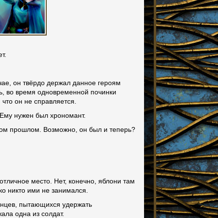
ет.
чае, он твёрдо держал данное героям
ень, во время одновременной починки
 что он не справляется.
. Ему нужен был хрономант.
ьном прошлом. Возможно, он был и теперь?
отличное место. Нет, конечно, яблони там
ько никто ими не занимался.
енцев, пытающихся удержать
ала одна из солдат.