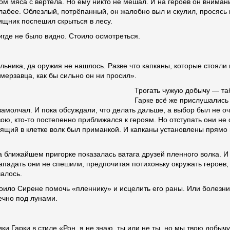
ом мяса с вертела. Но ему никто не мешал. И на героев он внима
а слабее. Облезлый, потрёпанный, он жалобно выл и скулил, просясь
щник поспешил скрыться в лесу.
нигде не было видно. Стоило осмотреться.
льника, да оружия не нашлось. Разве что капканы, которые стояли 
мерзавца, как бы сильно он ни просил».
Трогать чужую добычу — таб
Гарке всё же прислушались 
амолчал. И пока обсуждали, что делать дальше, а выбор был не оч
вою, кто-то постепенно приближался к героям. Но отступать они не
идящий в клетке волк был приманкой. И капканы установлены прямо 
на ближайшем пригорке показалась ватага друзей пленного волка. И
падать они не спешили, предпочитая потихоньку окружать героев, 
чалось.
оило Сирене помочь «пленнику» и исцелить его раны. Или болезни. 
ечно под лунами.
ки Гарки в стиле «Рон, я не знаю, ты или не ты, но мы твою добычу 