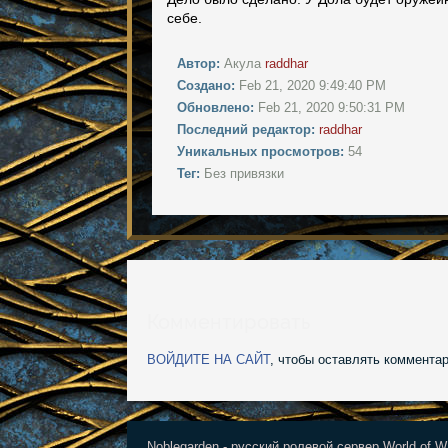
себе.
Автор:
Акула
raddhar
Создано:
Feb 21, 2020 9:49:40 PM
Обновлено:
Feb 21, 2020 9:50:31 PM
Последний редактор:
raddhar
Уникальных просмотров:
54
Тег:
Без привязки
Комментировать
ВОЙДИТЕ НА САЙТ
, чтобы оставлять комментар
Noblegarden - русский ролевой сервер World of Wa