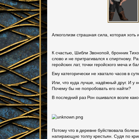
Алкоголизм страшная сила, которая хоть 
К счастью, Шибли Звонопой, бронник Тихо
слово и не притрагивался к спиртному. Ра
геройских лат, точки геройского меча и б
Ему категорически не хватало часов в сут
Или, что куда лучше, надёжный друг. И у
Почему бы не попробовать его найти?
В последний раз Рон ошивался возле како
Потому что в деревне буйствовала болез
напирающую толпу крестьян. Судя по кри