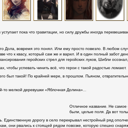
и уступает пока что гравитации, но силу дружбы иногда перевешива
го Дола, вовремя это понял. Или ему просто повезло. В любом слу
зве что к квасу, который сам же и варил. И в один полный забот д
алансирования геройских стрел для геройских луков, Шибли осознал,
ках, чтобы успевать чинить всё, что герои с такой радостью ломают
 него был такой! По крайней мере, в прошлом. Пьяном, отвратител
й-то мелкой деревушки «Яблочная Долина»...
Отличное название. Не самое 
были, целые поля. Да вот тол
нь. Единственную дорогу в село перекрывал нестройный ряд ополч
кам, они рвались к стоящей рядом повозке, которую спешно снаряж