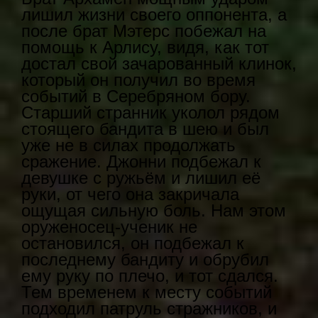
лишил жизни своего оппонента, а
после брат Мэтерс побежал на
помощь к Арлису, видя, как тот
достал свой зачарованный клинок,
который он получил во время
событий в Серебряном бору.
Старший странник уколол рядом
стоящего бандита в шею и был
уже не в силах продолжать
сражение. Джонни подбежал к
девушке с ружьём и лишил её
руки, от чего она закричала
ощущая сильную боль. Нам этом
оруженосец-ученик не
остановился, он подбежал к
последнему бандиту и обрубил
ему руку по плечо, и тот сдался.
Тем временем к месту событий
подходил патруль стражников, и