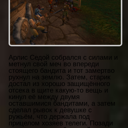
Арлис Седой собрался с силами и
метнул свой меч во впереди
стоящего бандита и тот замертво
рухнул на землю. Затем, старик
достал из хорошо защищённого
отсека в щите какую-то вещь и
кинул её между двумя
оставшимися бандитами, а затем
сделал рывок к девушке с
ружьём, что держала под
прицелом хозяев телеги. Позади