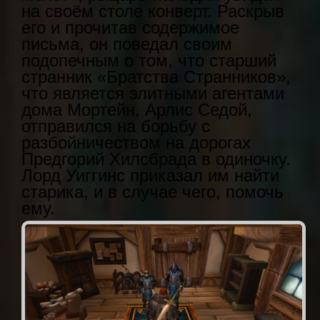
на своём столе конверт. Раскрыв
его и прочитав содержимое
письма, он поведал своим
подопечным о том, что старший
странник «Братства Странников»,
что является элитными агентами
дома Мортейн, Арлис Седой,
отправился на борьбу с
разбойничеством на дорогах
Предгорий Хилсбрада в одиночку.
Лорд Уиггинс приказал им найти
старика, и в случае чего, помочь
ему.