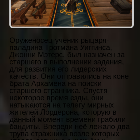
Оруженосец-ученик рыцаря-
паладина Тротмана Уиггинса,
Джонни Мэтерс, был назначен за
старшего в выполнении задания,
для развития его лидерских
качеств. Они отправились на коне
брата Архамена на поиски
старшего странника. Спустя
некоторое время езды, они
натыкаются на телегу мирных
жителей Лордерона, которую в
данный момент времени грабили
бандиты. Впереди неё лежало два
трупа стражника возле которых