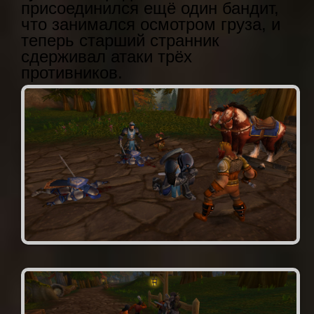
присоединился ещё один бандит,
что занимался осмотром груза, и
теперь старший странник
сдерживал атаки трёх
противников.