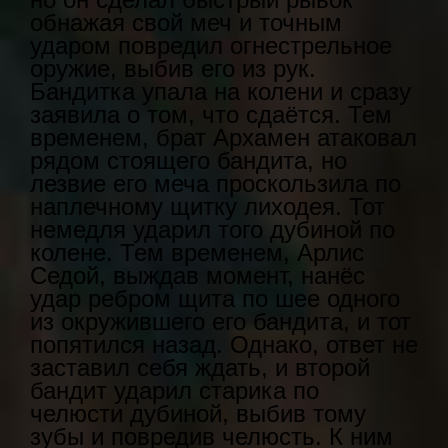
обнажая свой меч и точным
ударом повредил огнестрельное
оружие, выбив его из рук.
Бандитка упала на колени и сразу
заявила о том, что сдаётся. Тем
временем, брат Архамен атаковал
рядом стоящего бандита, но
лезвие его меча проскользила по
наплечному щитку лиходея. Тот
немедля ударил того дубиной по
колене. Тем временем, Арлис
Седой, выждав момент, нанёс
удар ребром щита по шее одного
из окружившего его бандита, и тот
попятился назад. Однако, ответ не
заставил себя ждать, и второй
бандит ударил старика по
челюсти дубиной, выбив тому
зубы и повредив челюсть. К ним