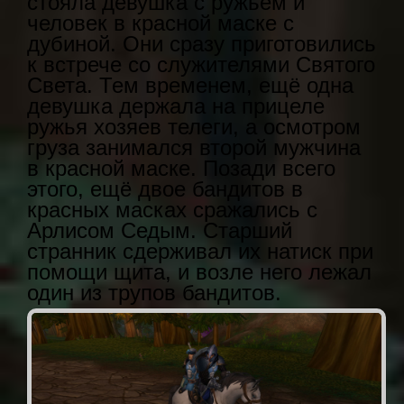
стояла девушка с ружьём и
человек в красной маске с
дубиной. Они сразу приготовились
к встрече со служителями Святого
Света. Тем временем, ещё одна
девушка держала на прицеле
ружья хозяев телеги, а осмотром
груза занимался второй мужчина
в красной маске. Позади всего
этого, ещё двое бандитов в
красных масках сражались с
Арлисом Седым. Старший
странник сдерживал их натиск при
помощи щита, и возле него лежал
один из трупов бандитов.