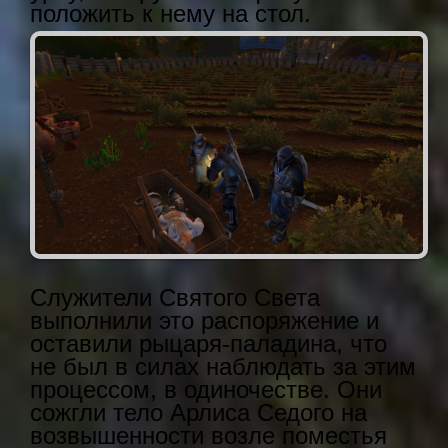
положить к нему на стол.
Служители Святого Света
выполнили это распоряжение и
оставили рыцаря-паладина, что
не был в силах наблюдать за этим
процессом, в одиночестве. Они
сожгли тело Арлиса Седого на
возвышенности возле поместья