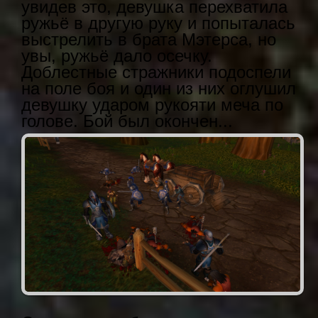
увидев это, девушка перехватила
ружьё в другую руку и попыталась
выстрелить в брата Мэтерса, но
увы, ружьё дало осечку.
Доблестные стражники подоспели
на поле боя и один из них оглушил
девушку ударом рукояти меча по
голове. Бой был окончен...