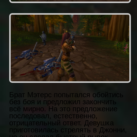
Брат Мэтерс попытался обойтись
без боя и предложил закончить
всё мирно. На это предложение
последовал, естественно,
отрицательный ответ. Девушка
приготовилась стрелять в Джонни,
но он сделал быстрый рывок