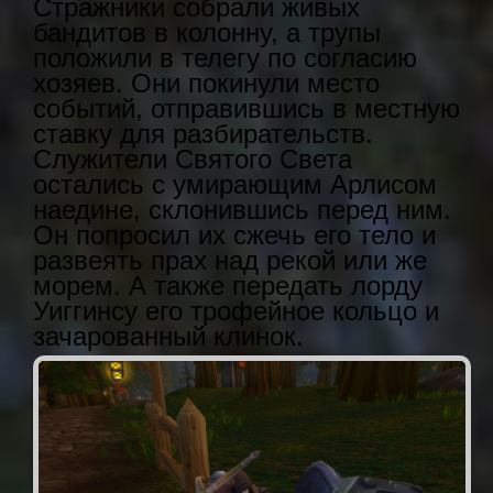
Стражники собрали живых
бандитов в колонну, а трупы
положили в телегу по согласию
хозяев. Они покинули место
событий, отправившись в местную
ставку для разбирательств.
Служители Святого Света
остались с умирающим Арлисом
наедине, склонившись перед ним.
Он попросил их сжечь его тело и
развеять прах над рекой или же
морем. А также передать лорду
Уиггинсу его трофейное кольцо и
зачарованный клинок.