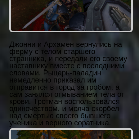
Джонни и Архамен вернулись на
ферму с телом старшего
странника, и передали его своему
наставнику вместе с последними
словами. Рыцарь-паладин
немедленно приказал им
отправится в город за гробом, а
сам занялся отмыванием тела от
крови. Тротман воспользовался
одиночеством, и молча скорбел
над смертью своего бывшего
ученика и верного соратника.