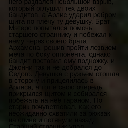
него раздался небольшой взрыв,
который оглушил тех двоих
бандитов, а Арлис ударил ребром
щита по плечу ту девушку. Брат
Мэтерс попытался помочь
старшего страннику и побежал к
нему через своего брата
Архамена, решив пройти лезвием
меча по боку оппонента, однако
бандит поставил ему подножку, и
Джонни так и не добрался до
Седого. Девушка с ружьём отошла
в сторону и прицелилась в
Арлиса, а тот в свою очередь
прикрылся щитом и собирался
побежать на неё тараном. Но
старик почувствовал, как его
неожиданно схватили за рюкзак
на спине и потянули назад.
Старший странник упал,