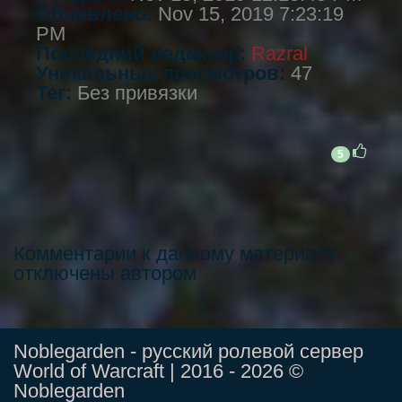
Обновлено:
Nov 15, 2019 7:23:19
PM
Последний редактор:
Razral
Уникальных просмотров:
47
Тег:
Без привязки
5
Комментарии к данному материалу
отключены автором
Noblegarden - русский ролевой сервер
World of Warcraft | 2016 - 2026 ©
Noblegarden