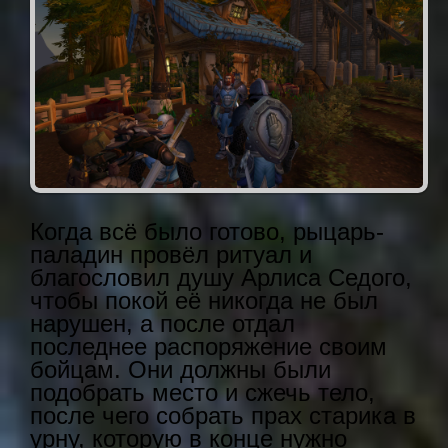
Когда всё было готово, рыцарь-
паладин провёл ритуал и
благословил душу Арлиса Седого,
чтобы покой её никогда не был
нарушен, а после отдал
последнее распоряжение своим
бойцам. Они должны были
подобрать место и сжечь тело,
после чего собрать прах старика в
урну, которую в конце нужно