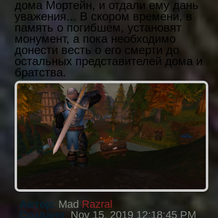
дома Мортейн, и отдали ему дань
уважения... В скором времени, в
память о погибшем, установят
монумент, а пока необходимо
донести весть о его смерти до
остальных представителей дома и
братства.
Автор:
Mad
Razral
Создано:
Nov 15, 2019 12:18:45 PM