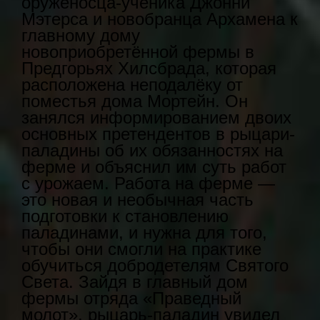
оруженосца-ученика Джонни
Мэтерса и новобранца Архамена к
главному дому
новоприобретённой фермы в
Предгорьях Хилсбрада, которая
расположена неподалёку от
поместья дома Мортейн. Он
занялся информированием двоих
основных претендентов в рыцари-
паладины об их обязанностях на
ферме и объяснил им суть работ
с урожаем. Работа на ферме —
это новая и необычная часть
подготовки к становлению
паладинами, и нужна для того,
чтобы они смогли на практике
обучиться добродетелям Святого
Света. Зайдя в главный дом
фермы отряда «Праведный
молот», рыцарь-паладин увидел