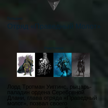
Гильдии:
Отряд «Праведный Молот»
Участники:
Лорд Тротман Уиггинс, рыцарь-
паладин ордена Серебряной
Длани, глава отряда «Праведный
молот», позвал своего