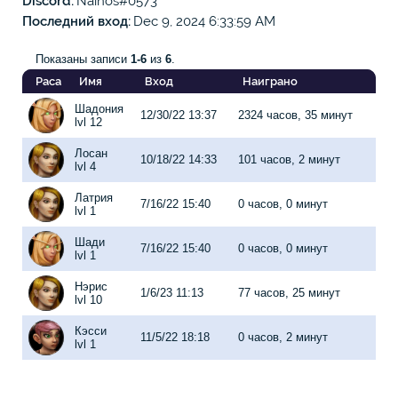
Discord
Nainos#0573
Последний вход
Dec 9, 2024 6:33:59 AM
Показаны записи
1-6
из
6
.
Раса
Имя
Вход
Наиграно
Шадония
12/30/22 13:37
2324 часов, 35 минут
lvl 12
Лосан
10/18/22 14:33
101 часов, 2 минут
lvl 4
Латрия
7/16/22 15:40
0 часов, 0 минут
lvl 1
Шади
7/16/22 15:40
0 часов, 0 минут
lvl 1
Нэрис
1/6/23 11:13
77 часов, 25 минут
lvl 10
Кэсси
11/5/22 18:18
0 часов, 2 минут
lvl 1