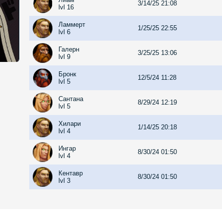
3/14/25 21:08
lvl 16
Ламмерт
1/25/25 22:55
lvl 6
Галерн
3/25/25 13:06
lvl 9
Бронк
12/5/24 11:28
lvl 5
Сантана
8/29/24 12:19
lvl 5
Хилари
1/14/25 20:18
lvl 4
Ингар
8/30/24 01:50
lvl 4
Кентавр
8/30/24 01:50
lvl 3