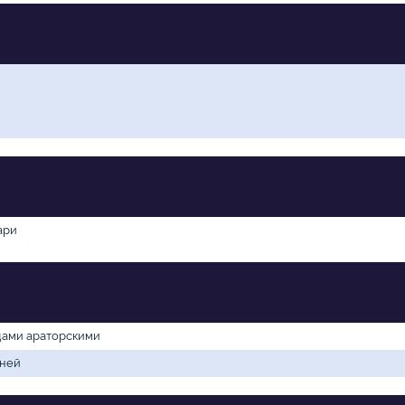
ари
дами араторскими
еней