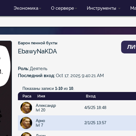
Экономика
О сервере
Инструменты
Ма
Барон пенной бухты
ЛИ
EbawyNaKDA
Роль
Деятель
Последний вход
Oct 17, 2025 9:40:21 AM
Показаны записи
1-10
из
10
.
Раса
Имя
Вход
Александр
4/5/25 18:48
lvl 20
Арно
2/1/25 13:57
lvl 7
Лиам