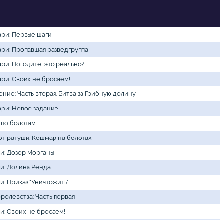
ари: Первые шаги
ари: Пропавшая разведгруппа
ари: Погодите, это реально?
ари: Своих не бросаем!
ние: Часть вторая. Битва за Грибную долину
ари: Новое задание
 по болотам
от ратуши: Кошмар на болотах
ли: Дозор Морганы
ли: Долина Ренда
и: Приказ "Уничтожить"
оролевства: Часть первая
ли: Своих не бросаем!