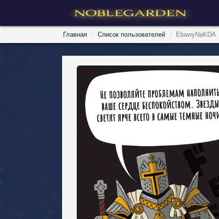
Главная
Список пользователей
EbawyNaKDA