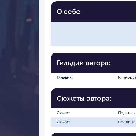
О себе
Гильдии автора:
Гильдия:
Клинок З
Сюжеты автора:
Сюжет:
Под звёз
Сюжет:
Среди т