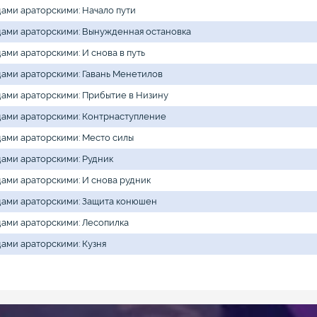
дами араторскими: Начало пути
дами араторскими: Вынужденная остановка
дами араторскими: И снова в путь
дами араторскими: Гавань Менетилов
дами араторскими: Прибытие в Низину
дами араторскими: Контрнаступление
дами араторскими: Место силы
дами араторскими: Рудник
дами араторскими: И снова рудник
дами араторскими: Защита конюшен
дами араторскими: Лесопилка
дами араторскими: Кузня