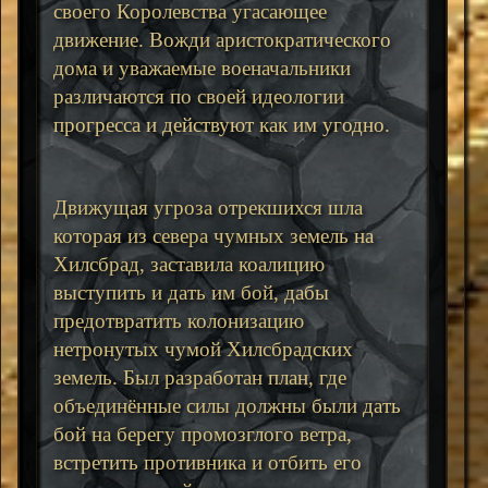
своего Королевства угасающее
движение. Вожди аристократического
дома и уважаемые военачальники
различаются по своей идеологии
прогресса и действуют как им угодно.
Движущая угроза отрекшихся шла
которая из севера чумных земель на
Хилсбрад, заставила коалицию
выступить и дать им бой, дабы
предотвратить колонизацию
нетронутых чумой Хилсбрадских
земель. Был разработан план, где
объединённые силы должны были дать
бой на берегу промозглого ветра,
встретить противника и отбить его