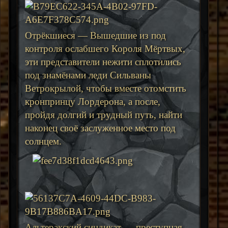
Отрёкшиеся — Вышедшие из под
контроля ослабшего Короля Мёртвых,
эти представители нежити сплотились
под знамёнами леди Сильваны
Ветрокрылой, чтобы вместе отомстить
кронпринцу Лордерона, а после,
пройдя долгий и трудный путь, найти
наконец своё заслуженное место под
солнцем.
Альтеракский синдикат — преступная