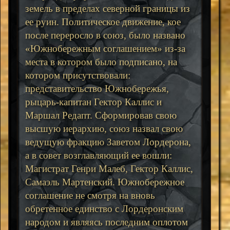
земель в пределах северной границы из
ее руин. Политическое движение, кое
после переросло в союз, было названо
«Южнобережным соглашением» из-за
места в котором было подписано, на
котором присутствовали:
представительство Южнобережья,
рыцарь-капитан Гектор Каллис и
Маршал Редапт. Сформировав свою
высшую иерархию, союз назвал свою
ведущую фракцию Заветом Лордерона,
а в совет возглавляющий ее вошли:
Магистрат Генри Малеб, Гектор Каллис,
Самаэль Мартенский. Южнобережное
соглашение не смотря на вновь
обретенное единство с Лордеронским
народом и являясь последним оплотом