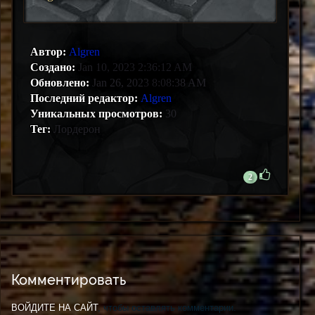
Автор:
Algren
Создано:
Jan 10, 2023 2:36:12 AM
Обновлено:
Jan 26, 2023 8:08:38 AM
Последний редактор:
Algren
Уникальных просмотров:
30
Тег:
Лордерон
2
Комментировать
ВОЙДИТЕ НА САЙТ
, чтобы оставлять комментарии.