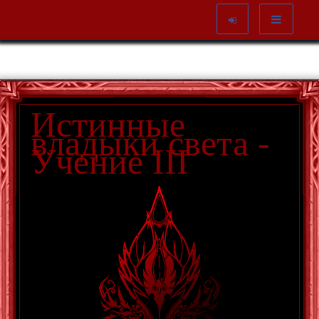
Истинные
владыки света -
Учение III