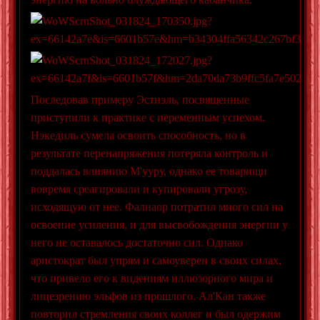
Последовав примеру Эстиэль, посвященные
приступили к практике с переменным успехом.
Нэкедиль сумела освоить способность, но в
результате перенапряжения потеряла контроль и
поддалась влиянию М'ууру, однако ее товарищи
вовремя среагировали и купировали угрозу,
исходящую от нее. Фалнаор потратил много сил на
освоение усиления, и для высвобождения энергии у
него не оставалось достаточно сил. Однако
аристократ был упрям и самоуверен в своих силах,
что привело его к видениям иллюзорного мира и
лицезрению эльфов из прошлого. Ал'Кан также
повторил стремления своих коллег и был одержим