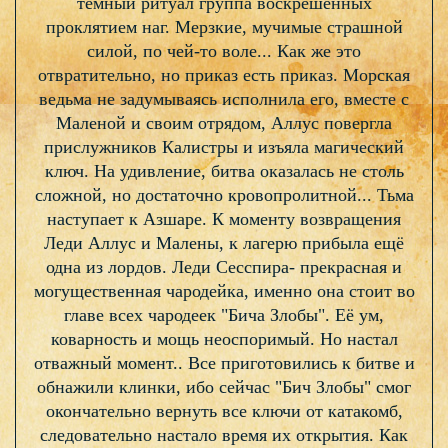
тёмный ритуал группа воскрешённых
проклятием наг. Мерзкие, мучимые страшной
силой, по чей-то воле... Как же это
отвратительно, но приказ есть приказ. Морская
ведьма не задумываясь исполнила его, вместе с
Маленой и своим отрядом, Аллус повергла
прислужников Калистры и изъяла магический
ключ. На удивление, битва оказалась не столь
сложной, но достаточно кровопролитной... Тьма
наступает к Азшаре. К моменту возвращения
Леди Аллус и Малены, к лагерю прибыла ещё
одна из лордов. Леди Сесспира- прекрасная и
могущественная чародейка, именно она стоит во
главе всех чародеек "Бича Злобы". Её ум,
коварность и мощь неоспоримый. Но настал
отважный момент.. Все приготовились к битве и
обнажили клинки, ибо сейчас "Бич Злобы" смог
окончательно вернуть все ключи от катакомб,
следовательно настало время их открытия. Как