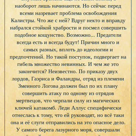
наоборот лишь начинаются. Но сейчас перед
всеми назревает проблема освобождения
Калистры. Что же с ней? Вдруг некто и вправду
набрался стойкой храбрости и посмел совершить
подобное кощунство. Возможно... Предатели
всегда есть и всегда будут! Причин много и
самых разных, вплоть до идеологии и
предпочтений. Но такой поступок, подвергает на
гибель множество невинных. И чем же это
закончится? Неизвестно. По приказу двух
лордов, Гаэриса и Фаландры, отряд из племени
Змеиного Логова должен был по их плану
совершить атаку по одному из отрядов
мертвецов, что черпали силу из магических
ключей катакомб. Леди Аллус специфически
отнеслась к тому, что ей руководят, но всё таки
она и её слуги отправились на это опасное дело.
У самого берега лазурного моря, совершали