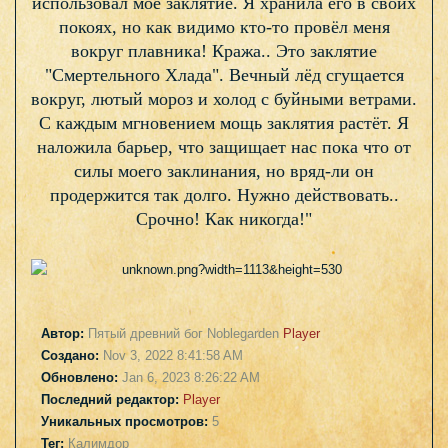
использовал моё заклятие. Я хранила его в своих
покоях, но как видимо кто-то провёл меня
вокруг плавника! Кража.. Это заклятие
"Смертельного Хлада". Вечный лёд сгущается
вокруг, лютый мороз и холод с буйными ветрами.
С каждым мгновением мощь заклятия растёт. Я
наложила барьер, что защищает нас пока что от
силы моего заклинания, но вряд-ли он
продержится так долго. Нужно действовать..
Срочно! Как никогда!"
Автор:
Пятый древний бог Noblegarden
Player
Создано:
Nov 3, 2022 8:41:58 AM
Обновлено:
Jan 6, 2023 8:26:22 AM
Последний редактор:
Player
Уникальных просмотров:
5
Тег:
Калимдор