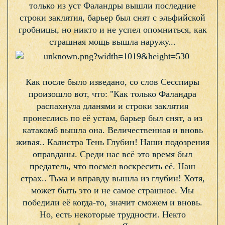
только из уст Фаландры вышли последние
строки заклятия, барьер был снят с эльфийской
гробницы, но никто и не успел опомниться, как
страшная мощь вышла наружу...
Как после было изведано, со слов Сесспиры
произошло вот, что: "Как только Фаландра
распахнула дланями и строки заклятия
пронеслись по её устам, барьер был снят, а из
катакомб вышла она. Величественная и вновь
живая.. Калистра Тень Глубин! Наши подозрения
оправданы. Среди нас всё это время был
предатель, что посмел воскресить её. Наш
страх.. Тьма и вправду вышла из глубин! Хотя,
может быть это и не самое страшное. Мы
победили её когда-то, значит сможем и вновь.
Но, есть некоторые трудности. Некто