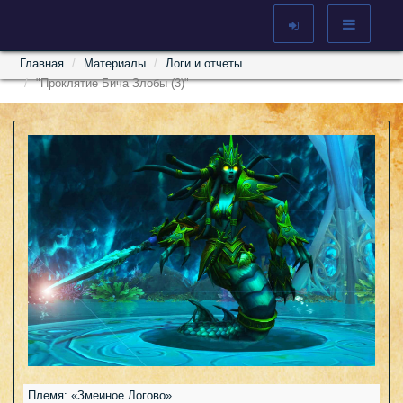
Главная
Материалы
Логи и отчеты
"Проклятие Бича Злобы (3)"
Племя: «Змеиное Логово»