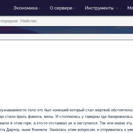
Экономика
О сервере
Инструменты
Ма
спорядков: Убийство.
узнаваемости тело это был конюший который стал жертвой обстоятельств
и стали брать факела, вилы. И столпились у таверны где базировалась
нели в этом горе, а кто-то отстаивал их и заступался. Так или иначе э
тта Дарлоу, ныне Коннели. Занялась этим вопросом, и отправилась к у