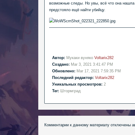
возможные следы. Но увы, всё что она нашла 
предстояло ещё найти убийцу.
Автор:
Мукаки вуняко
Voltarix282
Создано:
Mar 3, 2021 3:41:47 PM
Обновлено:
Mar 17, 2021 7:59:35 PM
Последний редактор:
Voltarix282
Уникальных просмотров:
2
Тег:
Штормград
Комментарии к данному материалу отключены а