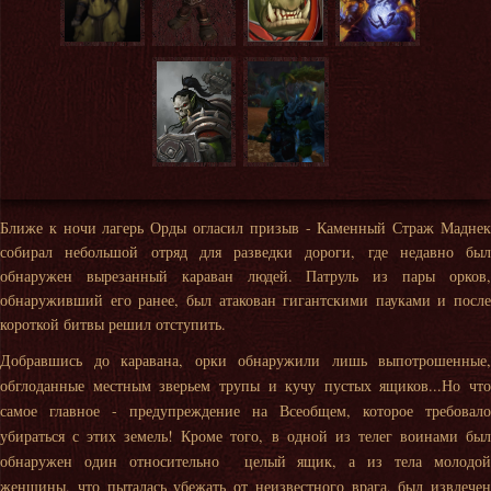
Ближе к ночи лагерь Орды огласил призыв - Каменный Страж Маднек
собирал небольшой отряд для разведки дороги, где недавно был
обнаружен вырезанный караван людей. Патруль из пары орков,
обнаруживший его ранее, был атакован гигантскими пауками и после
короткой битвы решил отступить.
Добравшись до каравана, орки обнаружили лишь выпотрошенные,
обглоданные местным зверьем трупы и кучу пустых ящиков...Но что
самое главное - предупреждение на Всеобщем, которое требовало
убираться с этих земель! Кроме того, в одной из телег воинами был
обнаружен один относительно целый ящик, а из тела молодой
женщины, что пыталась убежать от неизвестного врага, был извлечен