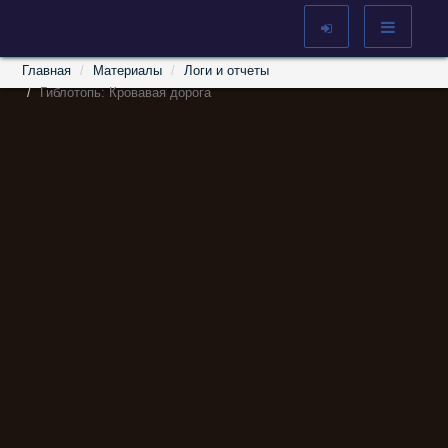
Главная
Материалы
Логи и отчеты
Гиблотопь: Кровавая дорога