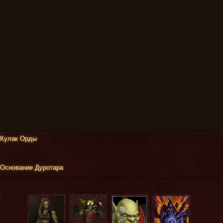
Кулак Орды
Основание Дуротара