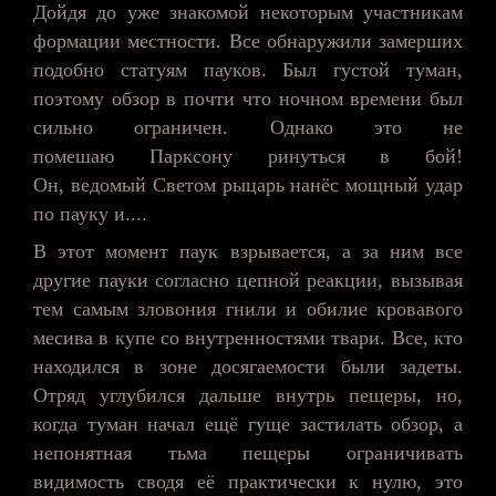
Дойдя до уже знакомой некоторым участникам
формации местности. Все обнаружили замерших
подобно статуям пауков. Был густой туман,
поэтому обзор в почти что ночном времени был
сильно ограничен. Однако это не
помешаю
Парксону
ринуться в бой!
Он,
ведомый
Светом рыцарь нанёс мощный удар
по пауку и....
В этот момент паук взрывается, а за ним все
другие пауки согласно цепной реакции, вызывая
тем самым зловония гнили и обилие кровавого
месива в купе со внутренностями твари. Все, кто
находился в зоне досягаемости были задеты.
Отряд углубился дальше внутрь пещеры, но,
когда туман начал ещё гуще застилать обзор, а
непонятная тьма пещеры ограничивать
видимость сводя её практически к нулю, это