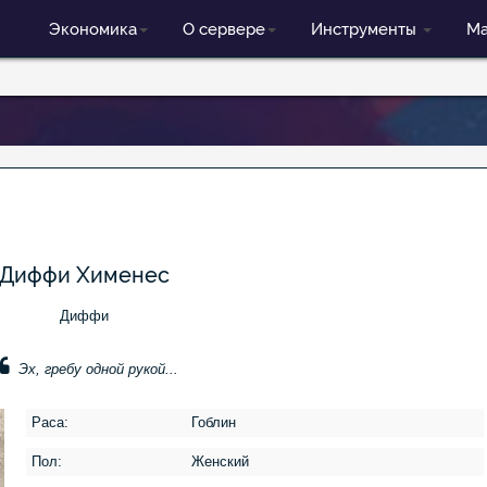
Экономика
О сервере
Инструменты
Ма
Диффи Хименес
Диффи
Эх, гребу одной рукой...
Раса:
Гоблин
Пол:
Женский