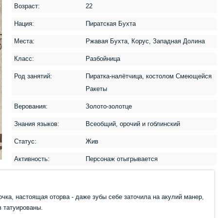
Возраст:
22
Нация:
Пиратская Бухта
Места:
Ржавая Бухта, Корус, Западная Долина
Класс:
Разбойница
Род занятий:
Пиратка-налётчица, костолом Смеющейся
Ракеты
Верования:
Золото-золотце
Знания языков:
Всеобщий, орочий и гоблинский
Статус:
Жив
Активность:
Персонаж отыгрывается
чка, настоящая оторва - даже зубы себе заточила на акулий манер,
ев татуированы.