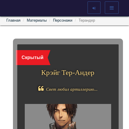
Главная
Материалы
Персонажи
Терандер
Скрытый
Крэйг Тер-Андер
Свет любил артиллерию...