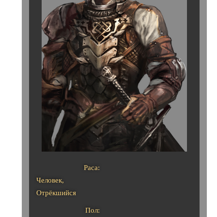
Раса:
Человек,
Отрёкшийся
Пол: