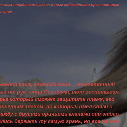
ет глаз иногда это пугает новых собеседников орка, которые
ижник.
Боевой клык, молодой воин, , энергетичный
ный от рук отца Огне'рука, тот воспитывал
 орка который сможет защитить племя, его
обычным членом, но который имел связи с
ражду с другими оричьими кланами оин этого
лись держать ту самую грань, но все же они