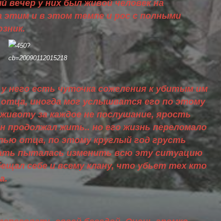
й вечер у них был живой человек на
 этим и в этом темпе и рос с полными
юзник.
 у него есть чуточка сожеления к убитым им
 отца, иногда мог услышватся его по этому
 животу за каждое не послушание, ярость
н продолжал жить.. но его жизнь переломало
лью отца, по этому круглый год грусть
 мать пыталась изменить всю эту ситуацию
бещал себе и всему клану, что убьет тех кто
а.