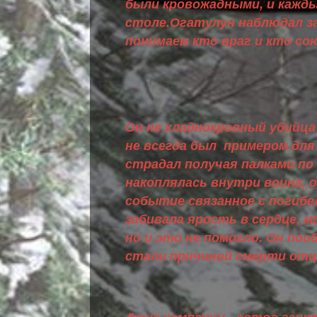
были кровожадными, и кажды
столе.Огатулун наблюдал за
понимаем кто враг и кто со
Он не хладнокровный убийца
не всегда был примером для
страдал получая палками по
накоплялась внутри воина, о
событие связанное с погибе
забивала ярость в сердце,
но и это не помогло. Он поо
стали причиной смерти отц