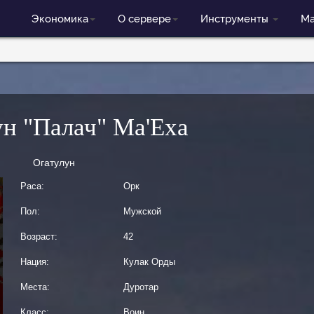
Экономика
О сервере
Инструменты
Ма
ун "Палач" Ма'Еха
Огатулун
Раса:
Орк
Пол:
Мужской
Возраст:
42
Нация:
Кулак Орды
Места:
Дуротар
Класс:
Воин