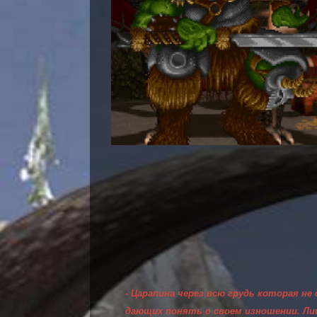
-
Царапина через всю грудь которая не
дающих понять о своем изношении. Ли