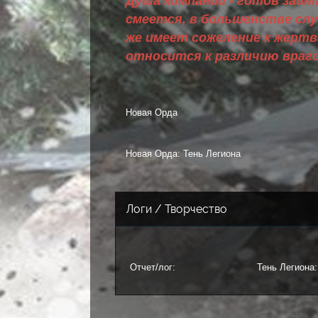
Душа компании - готов заин
смеется, в большенстве слу
же имеет сожеление к жертв
относится к различию враго
Новая Орда
Новая Орда: Тень Легиона
Логи / Творчество
Отчет/лог:
Тень Легиона