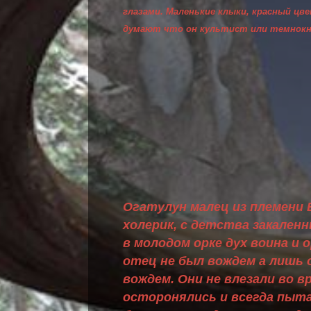
глазами. Маленькие клыки, красный цв
думают что он культист или темнокн
Огатулун малец из племени 
холерик, с детства закален
в молодом орке дух воина и
отец не был вождем а лишь 
вождем. Они не влезали во в
осторонялись и всегда пыта