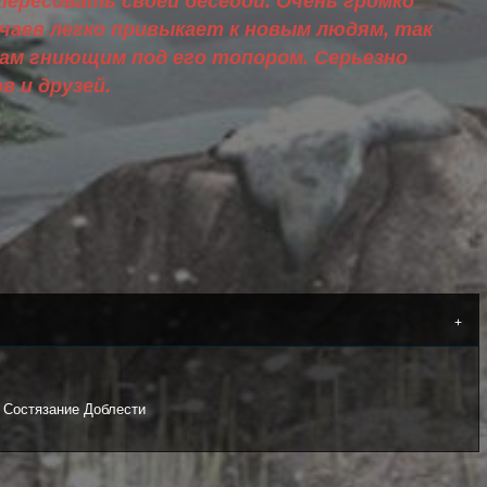
тересовать своей беседой. Очень громко
чаев легко привыкает к новым людям, так
ам гниющим под его топором. Серьезно
в и друзей.
: Состязание Доблести