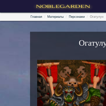
Главная
Материалы
Персонажи
Огатулун
Огатул