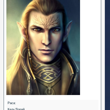
Раса:
Кель'Дорай