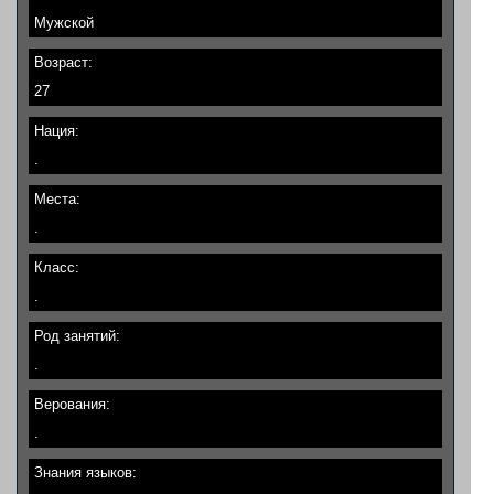
Мужской
Возраст:
27
Нация:
.
Места:
.
Класс:
.
Род занятий:
.
Верования:
.
Знания языков: