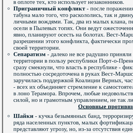
в оплоте тех, кто использует незаконников.
Приграничный конфликт
- после поражения
табуна мало того, что раскололись, так и двин
личными вождями. Так, два из малых клана, п
осели в Пылевых топях. Они ведут ожесточен
явно, планируют осесть на болотах. Вест-Мар
разрешении этого конфликта, фактически про
своей территории.
Сепаратизм
- далеко не все радушно приняли
территории в пользу республики Порт-о-Прен
сразу смекнули, что власть в республике - фикц
полностью сосредоточена в руках Вест-Маршс
заручилась поддержкой Коалиции Верных, час
- всех их объединяет стремление к самостоят
в лоно Терамора. Впрочем, любые недовольств
силой, но и грамотным управлением, не так л
Основные противн
Шайки
- кучка безымянных банд, терроризир
ряда населенных пунктов, малых фортификаци
представляют угрозу, но, из-за отсутствия еди