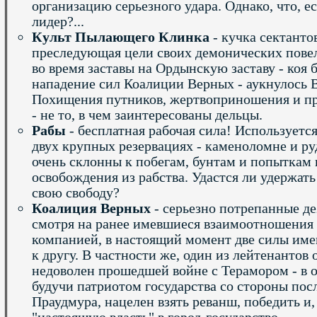
организацию серьезного удара. Однако, что, е
лидер?...
Культ Пылающего Клинка
- кучка сектанто
преследующая цели своих демонических пове
во время заставы на Ордынскую заставу - коя 
нападение сил Коалиции Верных - аукнулось
Похищения путников, жертвоприношения и пр
- не то, в чем заинтересованы дельцы.
Рабы
- бесплатная рабочая сила! Используется
двух крупных резервациях - каменоломне и ру
очень склонны к побегам, бунтам и попыткам
освобождения из рабства. Удастся ли удержать
свою свободу?
Коалиция Верных
- серьезно потрепанные де
смотря на ранее имевшиеся взаимоотношения
компанией, в настоящий момент две силы име
к другу. В частности же, один из лейтенантов
недоволен прошедшей войне с Терамором - в о
будучи патриотом государства со стороны пос
Праудмура, нацелен взять реванш, победить и,
"настоящую власть" в город-государство.