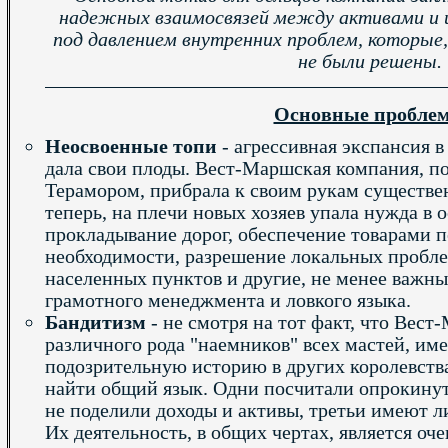
надежных взаимосвязей между активами и и
под давлением внутренних проблем, которые,
не были решены.
Основные пробле
Неосвоенные топи
- агрессивная экспансия 
дала свои плоды. Вест-Маршская компания, п
Терамором, прибрала к своим рукам существе
теперь, на плечи новых хозяев упала нужда в 
прокладывание дорог, обеспечение товарами п
необходимости, разрешение локальных пробл
населенных пунктов и другие, не менее важн
грамотного менеджмента и ловкого языка.
Бандитизм
- не смотря на тот факт, что Вес
различного рода "наемников" всех мастей, и
подозрительную историю в других королевства
найти общий язык. Одни посчитали опрокину
не поделили доходы и активы, третьи имеют л
Их деятельность, в общих чертах, является оч