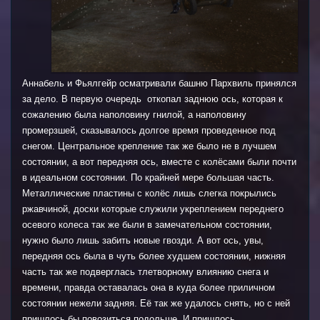
Аннабель и Фьялгейр осматривали башню Пархвиль принялся
за дело. В первую очередь откопал заднюю ось, которая к
сожалению была наполовину гнилой, а наполовину
промерзшей, сказывалось долгое время проведенное под
снегом. Центральное крепление так же было не в лучшем
состоянии, а вот передняя ось, вместе с колёсами были почти
в идеальном состоянии. По крайней мере большая часть.
Металлические пластины с колёс лишь слегка покрылись
ржавчиной, доски которые служили укреплением переднего
осевого колеса так же были в замечательном состоянии,
нужно было лишь забить новые гвозди. А вот ось, увы,
передняя ось была в чуть более худшем состоянии, нижняя
часть так же подверглась тлетворному влиянию снега и
времени, правда оставалась она в куда более приличном
состоянии нежели задняя. Её так же удалось снять, но с ней
пришлось бы повозиться подольше. И пришлось.