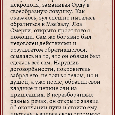
некрополя, заманивая Орду в
своеобразную ловушку. Как
оказалось, зул спешно пыталась
обратиться к Мве'залу, Лоа
Смерти, открыто прося того о
помощи. Сам же бог явно был
недоволен действиями и
результатом обратившегося,
ссылаясь на то, что он обязан был
сделать всё сам. Нарушив
договорённости, покровитель
забрал его, не только телом, но и
душой, а уже после, обратил свои
хладные и цепкие очи на
пришедших. В неразборчивых
разных речах, он открыто заявил
об окончании пути и стоило ему
протянуть вперёд свою огромную