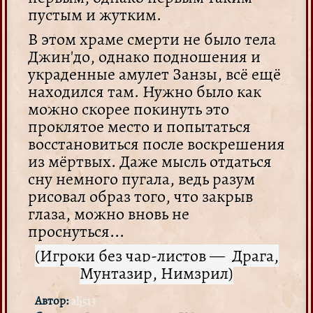
пустым и жутким.
В этом храме смерти не было тела
Джин'до, однако подношения и
украденные амулет Занзы, всё ещё
находился там. Нужно было как
можно скорее покинуть это
проклятое место и попытаться
восстановиться после воскрешения
из мёртвых. Даже мысль отдаться
сну немного пугала, ведь разум
рисовал образ того, что закрыв
глаза, можно вновь не
проснуться...
(Игроки без чар-листов — Драга,
Мунтазир, Нимзрил)
Автор:
alj513