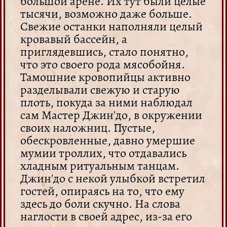
большой арене. Их тут были целые
тысячи, возможно даже больше.
Свежие останки наполняли целый
кровавый бассейн, а
приглядевшись, стало понятно,
что это своего рода мясобойня.
Тамошние кровопийцы активно
разделывали свежую и старую
плоть, покуда за ними наблюдал
сам Мастер Джин'до, в окружении
своих наложниц. Пустые,
обескровленные, давно умершие
мумии троллих, что отдавались
хладным ритуальным танцам.
Джин'до с некой улыбкой встретил
гостей, опираясь на то, что ему
здесь до боли скучно. На слова
наглости в своей адрес, из-за его