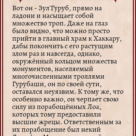
Вот он - Зул'Гуруб, прямо на
ладони и насыщает собой
множество троп. Даже на глаз
было видно, что можно просто
прийти в главный храм к Хаккару,
дабы покончить с его растущим
злом раз и навсегда, однако,
окружённый кольцом множества
монументов, населяемый
многочисленными троллями
Гурубаши, он по своей сути,
оставался неуязвим. К тому же, что
особенно важно, он черпает свою
силу из порабощённых Лоа,
которых тому предоставили
высшие жрецы. Ответственным за
их порабощение был некий