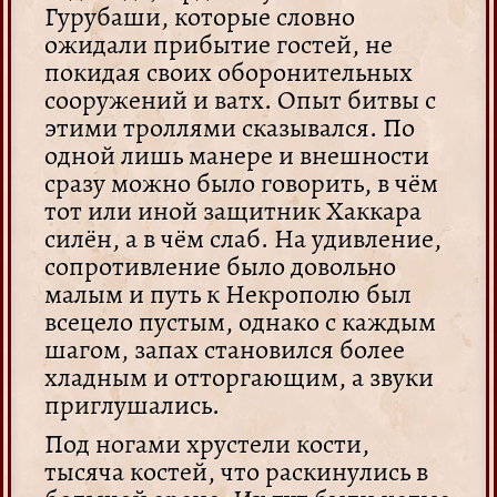
Гурубаши, которые словно
ожидали прибытие гостей, не
покидая своих оборонительных
сооружений и ватх. Опыт битвы с
этими троллями сказывался. По
одной лишь манере и внешности
сразу можно было говорить, в чём
тот или иной защитник Хаккара
силён, а в чём слаб. На удивление,
сопротивление было довольно
малым и путь к Некрополю был
всецело пустым, однако с каждым
шагом, запах становился более
хладным и отторгающим, а звуки
приглушались.
Под ногами хрустели кости,
тысяча костей, что раскинулись в