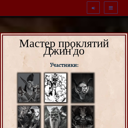
Мастер проклятий
Джин'до
Участники: