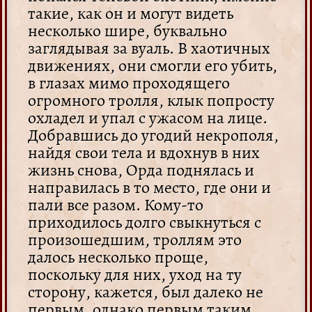
такие, как он и могут видеть
несколько шире, буквально
заглядывая за вуаль. В хаотичных
движениях, они смогли его убить,
в глазах мимо проходящего
огромного тролля, клык попросту
охладел и упал с ужасом на лице.
Добравшись до угодий некрополя,
найдя свои тела и вдохнув в них
жизнь снова, Орда поднялась и
направилась в то место, где они и
пали все разом. Кому-то
приходилось долго свыкнуться с
произошедшим, троллям это
далось несколько проще,
поскольку для них, уход на ту
сторону, кажется, был далеко не
первым, однако первым таким