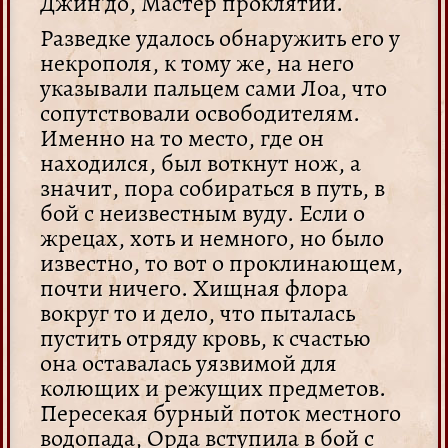
Джин'до, Мастер проклятий.
Разведке удалось обнаружить его у
некрополя, к тому же, на него
указывали пальцем сами Лоа, что
сопутствовали освободителям.
Именно на то место, где он
находился, был воткнут нож, а
значит, пора собираться в путь, в
бой с неизвестным вуду. Если о
жрецах, хоть и немного, но было
известно, то вот о проклинающем,
почти ничего. Хищная флора
вокруг то и дело, что пыталась
пустить отряду кровь, к счастью
она оставалась уязвимой для
колющих и режущих предметов.
Пересекая бурный поток местного
водопада, Орда вступила в бой с