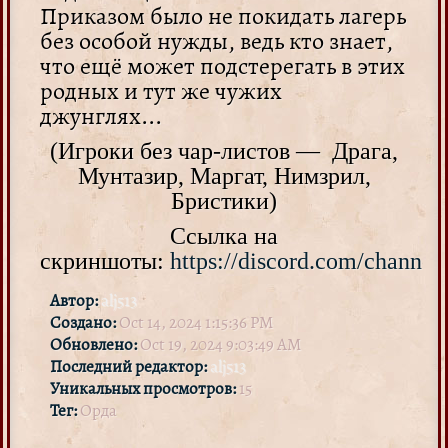
Приказом было не покидать лагерь
без особой нужды, ведь кто знает,
что ещё может подстерегать в этих
родных и тут же чужих
джунглях...
(Игроки без чар-листов — Драга,
Мунтазир, Маргат, Нимзрил,
Бристики)
Ссылка на
скриншоты:
https://discord.com/chann
Автор:
alj513
Создано:
Oct 14, 2024 1:15:36 PM
Обновлено:
Oct 19, 2024 9:03:49 AM
Последний редактор:
alj513
Уникальных просмотров:
15
Тег:
Орда