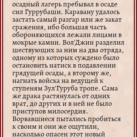
осадный лагерь пребывал в осаде
сил Гуррубаши. Каравану удалось
застать самый разгар или же закат
сражения, ибо большая часть
обороняющихся лежали лицами в
мокрые камни. Вол'Джин разделил
шествующих за ним на два отряда,
одному из которых суждено было
остановить натиск в подавлении
грядущей осады, а второму же,
нагнать войска на ведущей к
ступеням Зул'Гуруба тропе. Сама
же драка растянулась от одних
врат, до других и в ней не было
приступов милосердия.
Ворвавшиеся пытались пробиться
к своим и они же ощутили,
насколько опасен этот новый