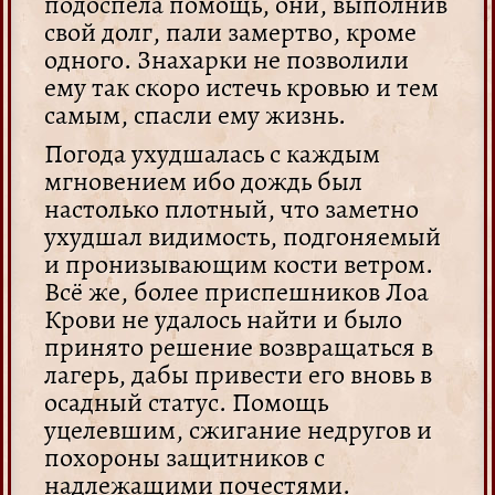
подоспела помощь, они, выполнив
свой долг, пали замертво, кроме
одного. Знахарки не позволили
ему так скоро истечь кровью и тем
самым, спасли ему жизнь.
Погода ухудшалась с каждым
мгновением ибо дождь был
настолько плотный, что заметно
ухудшал видимость, подгоняемый
и пронизывающим кости ветром.
Всё же, более приспешников Лоа
Крови не удалось найти и было
принято решение возвращаться в
лагерь, дабы привести его вновь в
осадный статус. Помощь
уцелевшим, сжигание недругов и
похороны защитников с
надлежащими почестями.