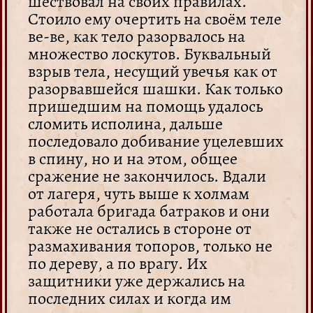
шествовал на своих правилах.
Стоило ему очертить на своём теле
ве-ве, как тело разорвалось на
множество лоскутов. Буквальный
взрыв тела, несущий увечья как от
разорвавшейся шашки. Как только
пришедшим на помощь удалось
сломить исполина, дальше
последовало добивание уцелевших
в спину, но и на этом, общее
сражение не закончилось. Вдали
от лагеря, чуть выше к холмам
работала бригада батраков и они
также не остались в стороне от
размахивания топоров, только не
по дереву, а по врагу. Их
защитники уже держались на
последних силах и когда им