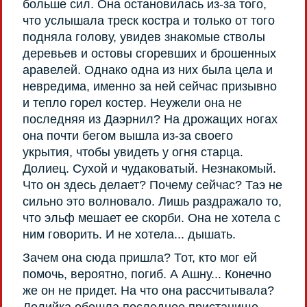
больше сил. Она остановилась из-за того,
что услышала треск костра и только от того
подняла голову, увидев знакомые стволы
деревьев и остовы сгоревших и брошенных
аравелей. Однако одна из них была цела и
невредима, именно за ней сейчас призывно
и тепло горел костер. Неужели она не
последняя из Даэрнил? На дрожащих ногах
она почти бегом вышла из-за своего
укрытия, чтобы увидеть у огня старца.
Долиец. Сухой и чудаковатый. Незнакомый.
Что он здесь делает? Почему сейчас? Таэ не
сильно это волновало. Лишь раздражало то,
что эльф мешает ее скорби. Она не хотела с
ним говорить. И не хотела... дышать.
Зачем она сюда пришла? Тот, кто мог ей
помочь, вероятно, погиб. А Ашну... Конечно
же он не придет. На что она рассчитывала?
Долийка обошла последнее пристанище