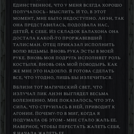
Единственное, что у меня всегда хорошо
получалось - мыслить. И то, в этот
момент, мне было недоступно. Анэн, так
она представилась, подозвала нас,
детей, к себе. Из складок балахона она
достала какой-то проржавевший
талисман. Отец приказал исполнить
волю ведьмы. Вновь рука Эсты в моей
руке. Вновь моя подруга исполняет роль
костыля. Вновь она мой поводырь. Как
же мне это надоело. Я готова сделать
все, что угодно, лишь бы излечиться.
Вблизи тот магический свет, что
излучал лик Анэн выглядел весьма
болезненно. Мне показалось, что эта
сила, что струилась в ней, приводит к
агонии. Почему-то в миг, когда я
подумала об этом - мне стало жаль ее.
Наверное, чтобы перестать жалеть себя,
я начала жалеть ее.