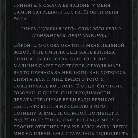
принять. Я сжала ее ладонь. У меня
самой затрещали кости. Прости меня,
Эста.
"Путь судьбы всегда способен резко
измениться, леди Миранда."
Эйрон. Его слова окатили меня ледяной
водой. Я не смогла сдержать взгляда,
полного бешенства, в его сторону.
Мальчик даже попятился, обходя мать,
будто прячась за нее. Боги, как хотелось
спрятаться и мне. Вместо того, я
повернулась ко столу. К отцу. Он что-то
говорил. О долге. О необходимости
делать страшные вещи ради великой
цели. Что если я не сделаю этого -
погибну, а вместе со мной погибнет и
род Непьер. Что делает все ради меня и
просит ответить тем же. Руки Эсты легли
мне на плечи. Она старалась подбодрить