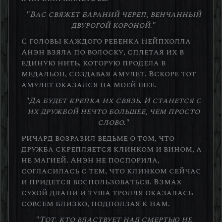
"Вас свяжет бараний череп, венчанный
двурогой короной."
С головы каждого ребенка Нейпхолла
Анэн взяла по волоску, сплетая их в
единую нить, которую продела в
медальон, создавая амулет. Вскоре тот
амулет оказался на моей шее.
"Да будет крепка их связь. И станется с
их дружбой нечто большее, чем просто
слово."
Ричард возразил ведьме о том, что
дружба скрепляется клинком и вином, а
не магией. Анэн не поспорила,
согласилась с тем, что клинком сейчас
и придется воспользоваться. Взмах
сухой длани и туша тролля оказалась
совсем близко, подползая к нам.
"Тот, кто властвует над смертью не