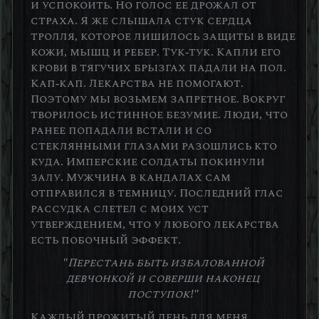
и успокоить. Но голос ее дрожал от
страха. Я же слышала стук сердца
тролля, которое лишилось защиты в виде
кожи, мышц и ребер. Тук-тук. Капли его
крови в тягучих брызгах падали на пол.
Кап-кап. Лекарства не помогают.
Поэтому мы возьмем запретное. Вокруг
творилось истинное безумие. Люди, что
ранее попадали встали и со
стеклянными глазами разошлись кто
куда. Имперские солдаты покинули
залу. Мужчина в кандалах сам
отправился в темницу. Последний глас
рассудка слетел с моих уст
утверждением, что у любого лекарства
есть побочный эффект.
"Перестань быть избалованной
девчонкой и соверши наконец
поступок!"
Каждый прожитый день для меня