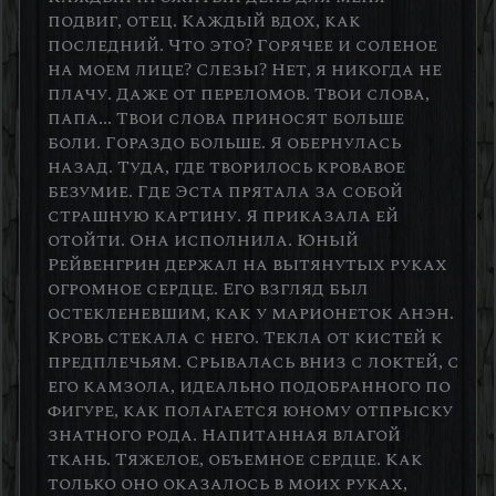
подвиг, отец. Каждый вдох, как
последний. Что это? Горячее и соленое
на моем лице? Слезы? Нет, я никогда не
плачу. Даже от переломов. Твои слова,
папа... Твои слова приносят больше
боли. Гораздо больше. Я обернулась
назад. Туда, где творилось кровавое
безумие. Где Эста прятала за собой
страшную картину. Я приказала ей
отойти. Она исполнила. Юный
Рейвенгрин держал на вытянутых руках
огромное сердце. Его взгляд был
остекленевшим, как у марионеток Анэн.
Кровь стекала с него. Текла от кистей к
предплечьям. Срывалась вниз с локтей, с
его камзола, идеально подобранного по
фигуре, как полагается юному отпрыску
знатного рода. Напитанная влагой
ткань. Тяжелое, объемное сердце. Как
только оно оказалось в моих руках,