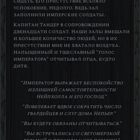
сидеть. Его присутствие вселяло
успокоение. Недолго. Ведь зал
заполнили имперские солдаты.
Капитан Тандер в сопровождении
двенадцати солдат. Наши залы вмещали
и большее количество людей, но в их
присутствии мне не хватало воздуха.
Напыщенный и тщеславный "голос
императора" отчитывал отца, будто
дитя.
"Император выражает беспокойство
излишней самостоятельности
Нейпхолла и его господ."
"Повелевает вдвое сократить число
гвардейцев и слуг дома Непьер."
"Вы будете обязаны отчитываться."
"Вы встречались со светомерзкой