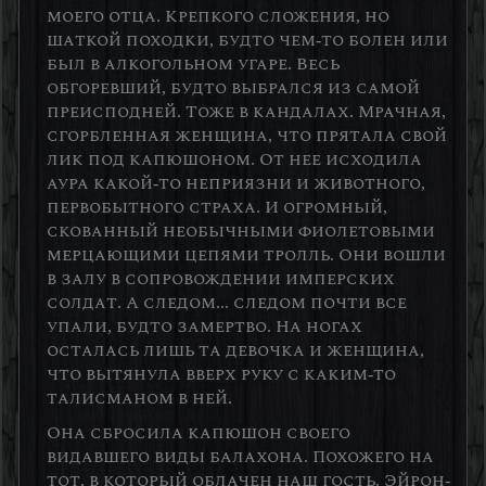
моего отца. Крепкого сложения, но
шаткой походки, будто чем-то болен или
был в алкогольном угаре. Весь
обгоревший, будто выбрался из самой
преисподней. Тоже в кандалах. Мрачная,
сгорбленная женщина, что прятала свой
лик под капюшоном. От нее исходила
аура какой-то неприязни и животного,
первобытного страха. И огромный,
скованный необычными фиолетовыми
мерцающими цепями тролль. Они вошли
в залу в сопровождении имперских
солдат. А следом... следом почти все
упали, будто замертво. На ногах
осталась лишь та девочка и женщина,
что вытянула вверх руку с каким-то
талисманом в ней.
Она сбросила капюшон своего
видавшего виды балахона. Похожего на
тот, в который облачен наш гость. Эйрон-