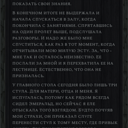
показать свои знания.
В конечном итоге не выдержала и
начала спускаться в залу, когда
покончила с занятиями. Спрятавшись
на один пролет выше, подслушала
разговоры. И надо же было мне
спуститься, как раз в тот момент, когда
отчитывали мою милую Эсту. За, что -
мне так и осталось неизвестно. Ее
послали за мной и я перехватила ее на
лестнице. Естественно, что она не
призналась.
У главного стола сегодня было лишь три
стула. Для матери, отца и меня. Я
испугалась, потому как рядом всегда
сидел Эмеральд, но сейчас я еле
отыскала того взглядом. Будто почуяв
мои страхи, он приказал слуге
перенести стул к тому месту, где привык