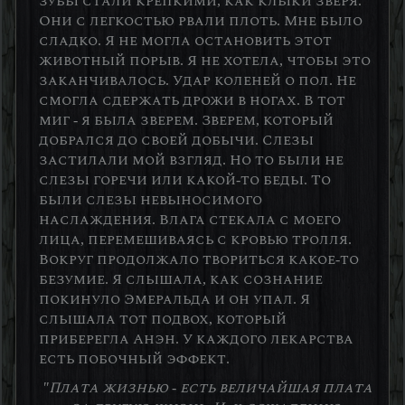
зубы стали крепкими, как клыки зверя.
Они с легкостью рвали плоть. Мне было
сладко. Я не могла остановить этот
животный порыв. Я не хотела, чтобы это
заканчивалось. Удар коленей о пол. Не
смогла сдержать дрожи в ногах. В тот
миг - я была зверем. Зверем, который
добрался до своей добычи. Слезы
застилали мой взгляд. Но то были не
слезы горечи или какой-то беды. То
были слезы невыносимого
наслаждения. Влага стекала с моего
лица, перемешиваясь с кровью тролля.
Вокруг продолжало твориться какое-то
безумие. Я слышала, как сознание
покинуло Эмеральда и он упал. Я
слышала тот подвох, который
приберегла Анэн. У каждого лекарства
есть побочный эффект.
"Плата жизнью - есть величайшая плата