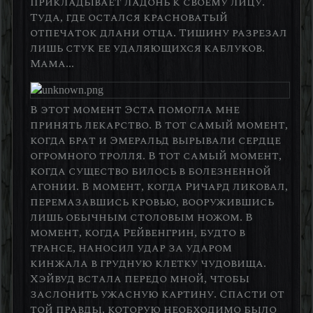
прикладывает ладонь к своему лицу.
Туда, где остался красноватый
отпечаток длани отца. Тишину разрезал
лишь стук ее удаляющихся каблуков.
Мама...
В этот момент Эста помогла мне
принять лекарство. В тот самый момент,
когда брат и Эмеральд вырывали сердце
огромного тролля. В тот самый момент,
когда существо билось в болезненной
агонии. В момент, когда Ричард ликовал,
перемазавшись кровью, вооружившись
лишь обычным столовым ножом. В
момент, когда Рейвенгрин, будто в
трансе, наносил удар за ударом
кинжала в грудную клетку чудовища.
Хэйвуд встала передо мной, чтобы
заслонить ужасную картину. Спасти от
той правды, которую необходимо было