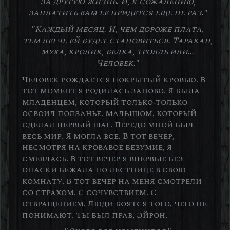
за другую жизнь. И, к сожалению,
заплатить вам ее придется еще не раз."
"Каждый месяц. И, чем дороже плата,
тем легче ей будет становиться. Таракан,
муха, кролик, белка, тролль или...
Человек."
Человек рождается покрытый кровью. В
тот момент я родилась заново. Я была
младенцем, который только-только
освоил ползанье. Малышом, который
сделал первый шаг. Передо мной был
весь мир. Я могла все. В тот вечер,
несмотря на кровавое безумие, я
смеялась. В тот вечер я впервые без
опаски бежала по лестнице в свою
комнату. В тот вечер на меня смотрели
со страхом. С сочувствием. С
отвращением. Люди боятся того, чего не
понимают. Ты был прав, Эйрон.