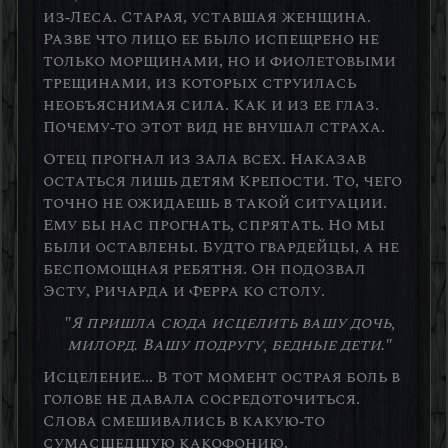
из-Леса. Старая, уставшая женщина.
Разве что лицо ее было испещрено не
только морщинами, но и фиолетовыми
трещинами, из которых струилась
необъяснимая сила. Как и из ее глаз.
Почему-то этот вид не внушал страха.
Отец прогнал из зала всех. Наказав
остаться лишь детям Крепости. То, чего
точно не ожидаешь в такой ситуации.
Ему бы нас прогнать, спрятать. Но мы
были оставлены. Будто гвардейцы, а не
беспомощная ребятня. Он подозвал
Эсту, Ричарда и Ферра ко столу.
"Я пришла сюда исцелить вашу дочь,
милорд. Вашу подругу, бедные дети."
Исцеление... В тот момент острая боль в
голове не давала сосредоточиться.
Слова смешивались в какую-то
сумасшедшую какофонию.