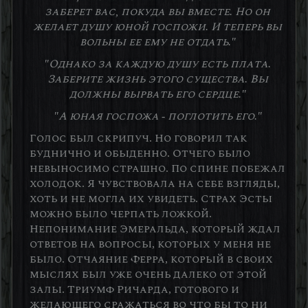
заберет вас, покуда вы вместе. Но он
желает душу юной госпожи. И теперь вы
вольны ее ему не отдать."
"Однако за каждую душу есть плата.
Заберите жизнь этого существа. Вы
должны вырвать его сердце."
"А юная госпожа - поглотить его."
Голос был скрипуч. Но говорил так
буднично и обыденно. Отчего было
невыносимо страшно. По спине побежал
холодок. Я чувствовала на себе взгляды,
хоть и не могла их увидеть. Страх Эсты
можно было черпать ложкой.
Непонимание Эмеральда, который ждал
ответов на вопросы, которых у меня не
было. Отчаяние Ферра, который в своих
мыслях был уже очень далеко от этой
залы. Триумф Ричарда, готового и
желающего сражаться во что бы то ни