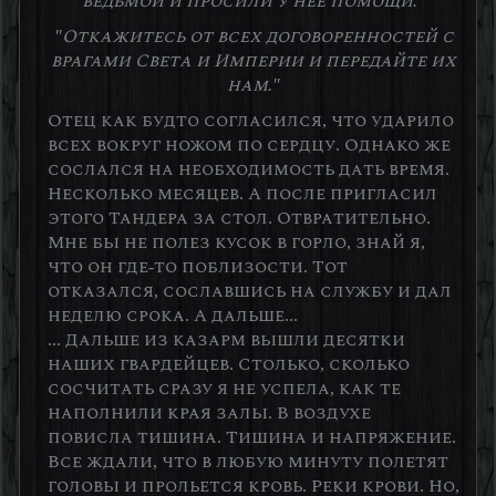
ведьмой и просили у нее помощи."
"Откажитесь от всех договоренностей с
врагами Света и Империи и передайте их
нам."
Отец как будто согласился, что ударило
всех вокруг ножом по сердцу. Однако же
сослался на необходимость дать время.
Несколько месяцев. А после пригласил
этого Тандера за стол. Отвратительно.
Мне бы не полез кусок в горло, знай я,
что он где-то поблизости. Тот
отказался, сославшись на службу и дал
неделю срока. А дальше...
... Дальше из казарм вышли десятки
наших гвардейцев. Столько, сколько
сосчитать сразу я не успела, как те
наполнили края залы. В воздухе
повисла тишина. Тишина и напряжение.
Все ждали, что в любую минуту полетят
головы и прольется кровь. Реки крови. Но,