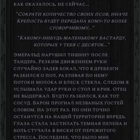
как оказалось, не сейчас...
"Сократи количество своих псов, иначе
Крепость будет передана кому-то более
сговорчивому..."
"Какому-нибудь маленькому бастарду,
которых у тебя с десяток..."
Эмеральд нарушил тишину после
Тандера. Резким движением руки
случайно задев бокал, что в дребезги
разбился о пол, разливая по нему
потоки молока и блеск стекла. Следом я
услышала удар руки о стол и крик. Отец
не выдержал. Будто разбился, как тот
сосуд. Барон прогнал незваных гостей
словом. На этот раз. Но они точно
останутся на нашей территории впредь.
Глаза стала застилать темная пелена и
боль стучала в виски от пережитого
стресса. Последнее, что было мне