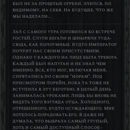
был не за прошлые огрехи. Злился, по
видимому, на себя. На будущее. Что же
мы наделали...
Зал с самого утра готовился ко встрече
гостей. Слуги бегали и шныряли туда-
сюда, как полоумные. Будто Император
почтит нас своим присутствием.
Однако у каждого на лице была тревога.
Каждый был напуган и не знал чем
именно. Все, кто мог, включая меня,
спрятались по своим "норам". Под
присмотром Лорейн, пока та тоже не
вступила в эту беготню, я целый день
занималась уроками. Лишь бы вновь не
видеть того взгляда отца. Холодного,
отрешенного, будто осуждающего. Мне
хотелось порадовать его. Я даже не
думала, что выбрала самый глупый,
хоть и самый доступный способ -