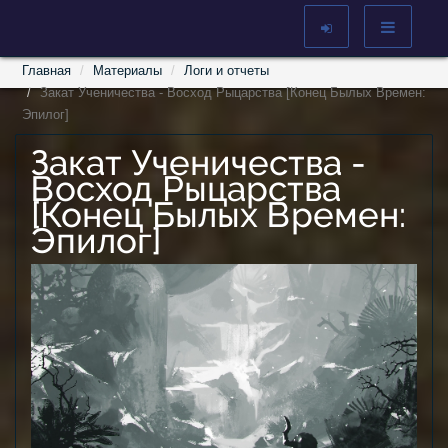
Главная
Материалы
Логи и отчеты
Закат Ученичества - Восход Рыцарства [Конец Былых Времен:
Эпилог]
Закат Ученичества -
Восход Рыцарства
[Конец Былых Времен:
Эпилог]