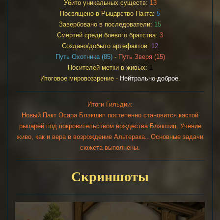
Убито уникальных существ:
13
Посвящено в Рыцарство Пакта:
5
Завербовано в последователи:
15
Смертей среди боевого братства:
3
Создано/добыто артефактов:
12
Путь Охотника (85)
-
Путь Зверя (15)
Носителей метки в живых:
1
Итоговое мировоззрение -
Нейтрально
-
доброе
.
Итоги Гильдии:
Новый Пакт Осара Блэкшип постепенно становится кастой
рыцарей под покровительством вождества Блэкшип. Учение
живо, как и вера в возрождение Альтерака.. Основные задачи
сюжета выполнены.
Скриншоты