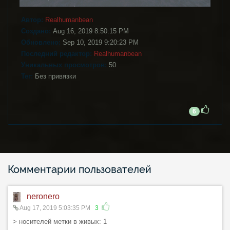
Автор:
Realhumanbean
Создано:
Aug 16, 2019 8:50:15 PM
Обновлено:
Sep 10, 2019 9:20:23 PM
Последний редактор:
Realhumanbean
Уникальных просмотров:
50
Тег:
Без привязки
6
Комментарии пользователей
neronero
Aug 17, 2019 5:03:35 PM
3
> носителей метки в живых: 1