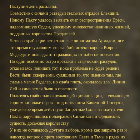
Наступил день расплаты.
Совместно с силами разведывательных отрядов Блэкшип,
Новому Пакту удалось выявить очаг распространения Ереси,
надломившую Орден, унесшему множество невинных жизней,
подданных королества Предателей.
Четверо храбрецов встретились с дипломатом Армадом, все
это время изучающим старые библиотеки короля Рьярна
Медведя, и доклады от страдающих от набегов поселения.
Но один особенно остро врезался в старческий рассудок,
отказываясь покидать тот, пока проблема не будет решена.
Вести были скверными, сулящими то, что именно там, где
сильна магия Ределар, но слаба плоть, окопалось зло. Линии
Лей и сама земля были в опасности.
Пользуясь слабостью окружающей цивилизации, в увядающем
горном кишлаке огров - под названием Каменной Поступи,
уже долгое время действуют Запретные Силы и похитители
Пакта, заручившись поддержкой Синдиката и Ордынских
существ, досаждая королевству.
У них не оставалось другого выбора, кроме как закрыть раз и
навсегда вопрос с противостоянием Света и Тьмы в рядах их