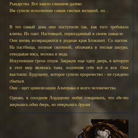
Рыцарства. Все зашло слишком далеко.
Им сулили исполнение самых смелых желаний, но...
В тот самый день они поступили так, как того требовала
клятва. Их пакт. Настоящий, первозданный в своем замысле.
Они вновь возвращаются в родные края Блэкшип. Со щитом.
На пастбища, полные скотиной, облачаясь в теплые шкуры,
отведывая мяса, молока и меда.
Искупившие грехи отцов. Закрыли еще одну дверь, в которую
в этот мир являлась тьма, подчиняя себе всё и вся. Они
выстояли. Будущему, которое сулило пророчество - не суждено
сбыться.
Они - щит цивилизации Альтерака и всего человечества.
Однако, в соседнем Лордероне любят говаривать, что
где-то
закрылась одна дверь, но открылась другая
.