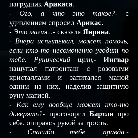
Арикаса
нагрудник
.
- Ого, а что это такое?
- с
Арикас.
удивлением спросил
Янрина
- Это магия...
- сказала
.
- Вчера испытывал, может помочь,
если кто-то несомоненно угодит по
Ингвар
тебе. Рунический щит,
-
нащупал патронташ с розовыми
кристаллами и запитался маной
одним из них, наделив защитную
руну магией.
- Как ему вообще может кто-то
Бартли
доверять?-
проговорил
про
себя, опираясь рукой за трость.
- Спасибо тебе, правда,
-