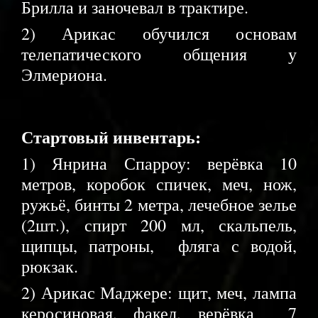
Брилла и заночевал в трактире.
2) Арикас обучился основам
телепатического общения у
Элмериона.
Стартовый инвентарь:
1) Янрина Спарроу: верёвка 10
метров, коробок спичек, меч, нож,
ружьё, бинты 2 метра, лечебное зелье
(2шт.), спирт 200 мл, скальпель,
щипцы, патроны, фляга с водой,
рюкзак.
2) Арикас Маджере: щит, меч, лампа
керосиновая, факел, верёвка 7