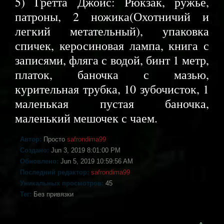
5) Гретта Джойс: Рюкзак, ружье,
патроны, 2 ножика(Охотничий и
легкий метательный), упаковка
спичек, керосиновая лампа, книга с
записями, фляга с водой, бинт 1 метр,
платок, баночка с мазью,
курительная трубка, 10 зубочисток, 1
маленькая пустая баночка,
маленький мешочек с чаем.
Автор:
Просто
safrondima99
Создано:
Jun 3, 2019 8:01:00 PM
Обновлено:
Jun 5, 2019 10:59:56 AM
Последний редактор:
safrondima99
Уникальных просмотров:
45
Тег:
Без привязки