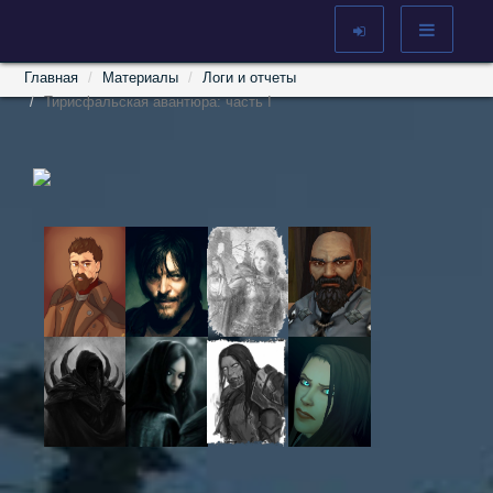
Главная
Материалы
Логи и отчеты
Тирисфальская авантюра: часть I