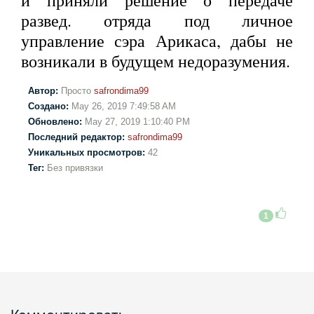
и приняли решение о передаче
развед. отряда под личное
управление сэра Арикаса, дабы не
возникали в будущем недоразумения.
Автор:
Просто
safrondima99
Создано:
May 26, 2019 7:49:58 AM
Обновлено:
May 27, 2019 1:10:40 PM
Последний редактор:
safrondima99
Уникальных просмотров:
42
Тег:
Без привязки
1