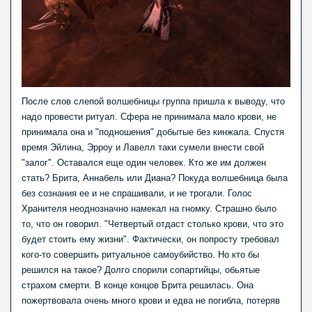
После слов слепой волшебницы группа пришла к выводу, что
надо провести ритуал. Сфера не принимала мало крови, не
принимала она и "подношения" добытые без кинжала. Спустя
время Эйлина, Эрроу и Лавелл таки сумели внести свой
"залог". Оставался еще один человек. Кто же им должен
стать? Брита, Аннабель или Диана? Покуда волшебница была
без сознания ее и не спрашивали, и не трогали. Голос
Хранителя неоднозначно намекал на гномку. Страшно было
то, что он говорил. "Четвертый отдаст столько крови, что это
будет стоить ему жизни". Фактически, он попросту требовал
кого-то совершить ритуальное самоубийство. Но кто бы
решился на такое? Долго спорили сопартийцы, обьятые
страхом смерти. В конце концов Брита решилась. Она
пожертвовала очень много крови и едва не погибла, потеряв