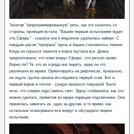
Зачитав "запрограммированную" речь, как это казалось со
стороны, проекция встала. "Вашим первым испытанием будет
эта Сфера." - сказала она и медленно удалилась наверх. С
каждым шагом "призрака" прочь в башне становилось темнее.
Когда он скрылся темнота и вовсе окутала все. Диана
предположила, что ножи вокруг Сферы - это ритуал крови.
Верно ли? Те, кто из отряда мог видеть, едва ли что
различали во мраке. Ориентируясь на рефлексах, буквально,
на ощупь группа начала исследовать первый этаж. Вот и
первый взрыв и толчок - сундук оказался ловушкой. Было
ясно, что сперва надо зажечь свет. Эрроу сообразила, как это
можно сделать, приметив во мраке парящие подсвечники. Она
принялась зажигать их, один за другим, в то время, как
остальные осматривали все вокруг и обсуждали первое
испытание.