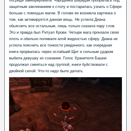
посреди завибрировала. Чародейка Шеридан пробралась под
защитным заклинанием к столу и постаралась узнать о Сфере
больше с помощью магии. В голове ее возникла картинка о
том, как активируется данная вещь. Не успела Диана
обьяснить все остальным, лишь только сказала пару слов.
Это и правда был Ритуал Крови. Четыре мага пронзали свою
плоть и обильно поливали алой жидкостью сферу. Диана не
успела пояснить все тонкости увиденного, как очередная
книга прорвалась через ослабший Щит и сильным ударом
выбила девушку из сознания. Голос Хранителя Башни
продолжал смеяться над группой, книги буйствовали с
двойной силой. Что-то надо было делать.