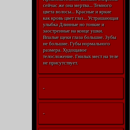
сейчас же она мертва... Темного
цвета волосы... Красные и яркие
как кровь цвет глаз... Устрашающая
улыбка Длинные но тонкие и
заостренные на конце ушки.
Впалые щеки глаза большие. Зубы
не большие. Губы нормального
размера. Худощавое
телосложение. Гнилых мест на теле
не присутствует.
-
-