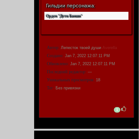
Гильдии персонажа:
Орден "Дети Банши"
Автор:
Лепесток твоей души
Averella
Создано:
Jan 7, 2022 12:07:11 PM
Обновлено:
Jan 7, 2022 12:07:11 PM
Последний редактор:
—
Уникальных просмотров:
18
Тег:
Без привязки
1