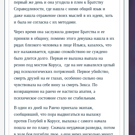
первый же день и она угодила в плен к Братству
Справедливости, где нашла с ними общий язык и
даже нашла отражение своих мыслей в их идеях, хоть
и была не согласна с их методами.
Через время она заслужила доверие Братства и ее
приняли в общину, помимо этого девушка нашла в их
рядах близкого человека в лице Ильяса, казалось, что
все налаживается, однако спокойствию не суждено
было длится долго. Первая ее вылазка выпала на
резню под мостом Коруса, где на нее навалился целый
ряд психологических потрясений. Первое убийство,
смерть друзей на ее глазах, особенно сильно она
чувствовала на себе вину за смерть Зикса. По
возвращению на ранчо ее настигла апатия, а
психическое состояние стало не стабильным.
В один из дней на Ранчо приехала экипаж,
сообщивший, что пора выдвигаться на вылазку
против Голубей в Корусе, вылазка с самого начала
пошла не по плану. Сначала неудачная разведка, потом
в ходе боя погибли двое, а еще через несколько минут