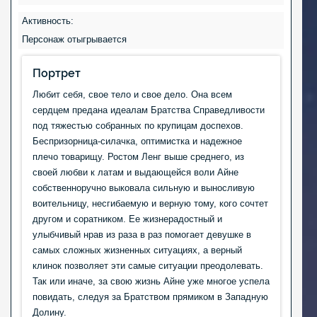
Активность:
Персонаж отыгрывается
Портрет
Любит себя, свое тело и свое дело. Она всем
сердцем предана идеалам Братства Справедливости
под тяжестью собранных по крупицам доспехов.
Беспризорница-силачка, оптимистка и надежное
плечо товарищу. Ростом Ленг выше среднего, из
своей любви к латам и выдающейся воли Айне
собственноручно выковала сильную и выносливую
воительницу, несгибаемую и верную тому, кого сочтет
другом и соратником. Ее жизнерадостный и
улыбчивый нрав из раза в раз помогает девушке в
самых сложных жизненных ситуациях, а верный
клинок позволяет эти самые ситуации преодолевать.
Так или иначе, за свою жизнь Айне уже многое успела
повидать, следуя за Братством прямиком в Западную
Долину.