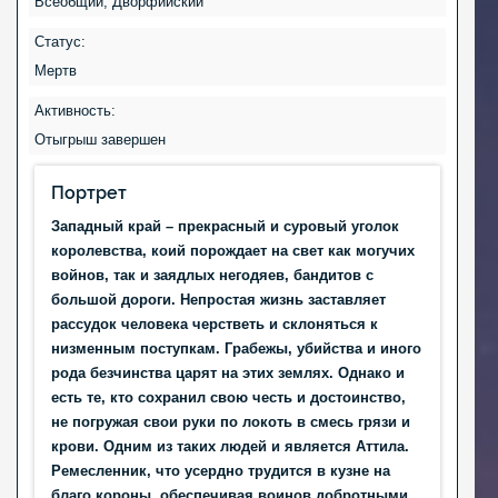
Всеобщий, Дворфийский
Статус:
Мертв
Активность:
Отыгрыш завершен
Портрет
Западный край – прекрасный и суровый уголок
королевства, коий порождает на свет как могучих
войнов, так и заядлых негодяев, бандитов с
большой дороги. Непростая жизнь заставляет
рассудок человека черстветь и склоняться к
низменным поступкам. Грабежы, убийства и иного
рода безчинства царят на этих землях. Однако и
есть те, кто сохранил свою честь и достоинство,
не погружая свои руки по локоть в смесь грязи и
крови. Одним из таких людей и является Аттила.
Ремесленник, что усердно трудится в кузне на
благо короны, обеспечивая воинов добротными