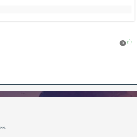
0
ии.