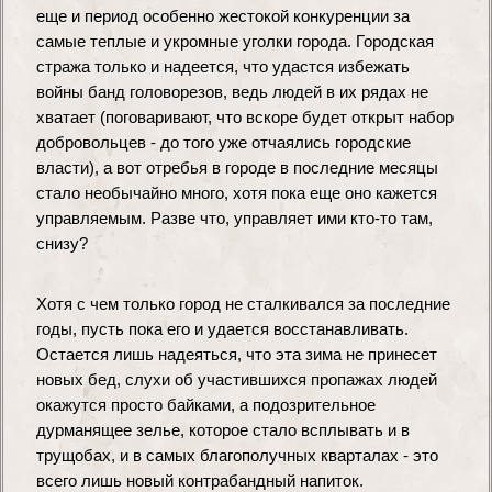
еще и период особенно жестокой конкуренции за 
самые теплые и укромные уголки города. Городская 
стража только и надеется, что удастся избежать 
войны банд головорезов, ведь людей в их рядах не 
хватает (поговаривают, что вскоре будет открыт набор 
добровольцев - до того уже отчаялись городские 
власти), а вот отребья в городе в последние месяцы 
стало необычайно много, хотя пока еще оно кажется 
управляемым. Разве что, управляет ими кто-то там, 
снизу?
Хотя с чем только город не сталкивался за последние 
годы, пусть пока его и удается восстанавливать. 
Остается лишь надеяться, что эта зима не принесет 
новых бед, слухи об участившихся пропажах людей 
окажутся просто байками, а подозрительное 
дурманящее зелье, которое стало всплывать и в 
трущобах, и в самых благополучных кварталах - это 
всего лишь новый контрабандный напиток.