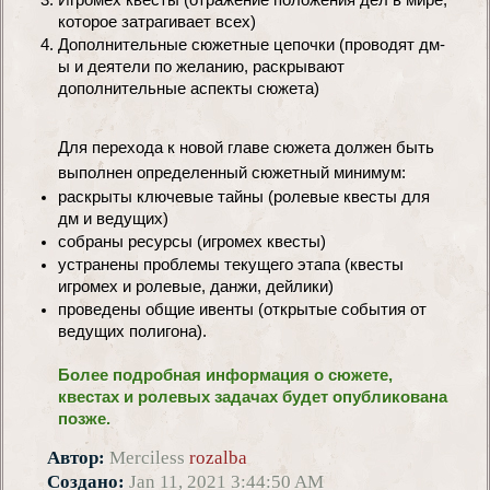
Игромех квесты (отражение положения дел в мире, 
которое затрагивает всех)
Дополнительные сюжетные цепочки (проводят дм-
ы и деятели по желанию, раскрывают 
дополнительные аспекты сюжета)
Для перехода к новой главе сюжета должен быть 
выполнен определенный сюжетный минимум:
раскрыты ключевые тайны (ролевые квесты для 
дм и ведущих)
собраны ресурсы (игромех квесты)
устранены проблемы текущего этапа (квесты 
игромех и ролевые, данжи, дейлики)
проведены общие ивенты (открытые события от 
ведущих полигона).
Более подробная информация о сюжете, 
квестах и ролевых задачах будет опубликована 
позже.
Автор:
Merciless
rozalba
Создано:
Jan 11, 2021 3:44:50 AM