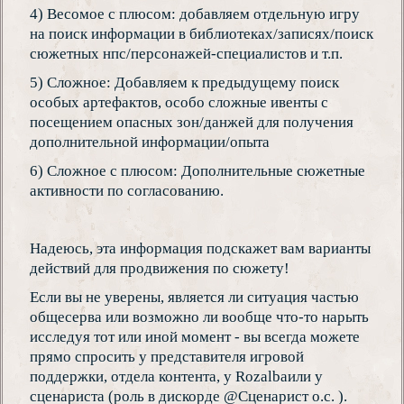
4) Весомое с плюсом: добавляем отдельную игру
на поиск информации в библиотеках/записях/поиск
сюжетных нпс/персонажей-специалистов и т.п.
5) Сложное: Добавляем к предыдущему поиск
особых артефактов, особо сложные ивенты с
посещением опасных зон/данжей для получения
дополнительной информации/опыта
6) Сложное с плюсом: Дополнительные сюжетные
активности по согласованию.
Надеюсь, эта информация подскажет вам варианты
действий для продвижения по сюжету!
Если вы не уверены, является ли ситуация частью
общесерва или возможно ли вообще что-то нарыть
исследуя тот или иной момент - вы всегда можете
прямо спросить у представителя игровой
поддержки, отдела контента, у Rozalbaили у
сценариста (роль в дискорде @Сценарист о.с. ).