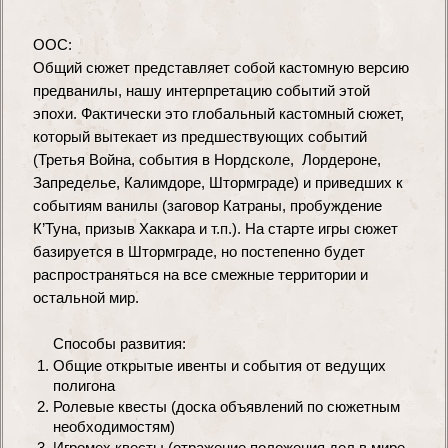
ООС:
Общий сюжет представляет собой кастомную версию 
предванилы, нашу интерпретацию событий этой 
эпохи. Фактически это глобальный кастомный сюжет, 
который вытекает из предшествующих событий 
(Третья Война, события в Нордсколе,  Лордероне, 
Запределье, Калимдоре, Штормграде) и приведших к 
событиям ванилы (заговор Катраны, пробуждение 
К’Туна, призыв Хаккара и т.п.). На старте игры сюжет 
базируется в Штормграде, но постепенно будет 
распространяться на все смежные территории и 
остальной мир.
Способы развития:
Общие открытые ивенты и события от ведущих 
полигона
Ролевые квесты (доска объявлений по сюжетным 
необходимостям)