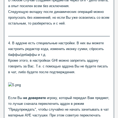
В любом случае создания предметов через GHI - дело опыта,
а опыт посилен всем без исключения.
Следующую вкладку после динамических операций можно
пропускать без изменений, но если Вы уже освоились со всем
остальным, то разберетесь и с ней.
4. В аддоне есть специальные настройки. В них вы можете
настроить редактор кода, изменить иконку сумки, сбросить
баффы/дебаффы и т.д.
Кроме этого, в настройках GHI можно запретить аддону
говорить за Вас. Т.е. с помощью аддона Вы не будете писать
в чат, либо будете после подтверждения.
Если Вы
не доверяете
игроку, который передал Вам предмет,
то лучше сначала переключить аддон в режим
"Предупреждать", чтобы случайно не начать зачитывать в чат
матерные АУЕ частушки. При этом советую переключать