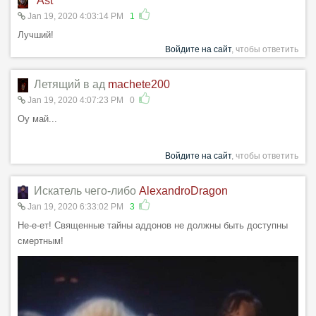
Ast
Jan 19, 2020 4:03:14 PM
1
Лучший!
Войдите на сайт
, чтобы ответить
Летящий в ад
machete200
Jan 19, 2020 4:07:23 PM
0
Оу май...
Войдите на сайт
, чтобы ответить
Искатель чего-либо
AlexandroDragon
Jan 19, 2020 6:33:02 PM
3
Не-е-ет! Священные тайны аддонов не должны быть доступны
смертным!