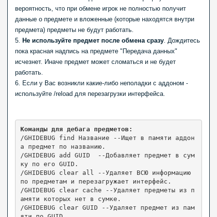
вероятность, что при обмене игрок не полностью получит
данные о предмете и вложенные (которые находятся внутри
предмета) предметы не будут работать.
5.
Не используйте предмет после обмена сразу
. Дождитесь
пока красная надпись на предмете "Передача данных"
исчезнет. Иначе предмет может сломаться и не будет
работать.
6. Если у Вас возникли какие-либо неполадки с аддоном -
используйте /reload для перезагрузки интерфейса.
Команды для дебага предметов:
/GHIDEBUG find Название --Ищет в памяти аддон
а предмет по названию.

/GHIDEBUG add GUID  --Добавляет предмет в сум
ку по его GUID.

/GHIDEBUG clear all --Удаляет ВСЮ информацию 
по предметам и перезагружает интерфейс.

/GHIDEBUG clear cache --Удаляет предметы из п
амяти которых нет в сумке.

/GHIDEBUG clear GUID --Удаляет предмет из пам
яти по GUID.