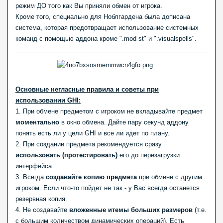
режим ДО того как Вы приняли обмен от игрока.
Кроме того, специально для Ноблгардена была дописана
система, которая предотвращает использование системных
команд с помощью аддона кроме ".mod st" и ".visualspells".
Основные негласные правила и советы при
использовании GHI:
1. При обмене предметом с игроком не вкладывайте предмет
моментально
в окно обмена. Дайте пару секунд аддону
понять есть ли у цели GHI и все ли идет по плану.
2. При создании предмета рекомендуется сразу
использовать (протестировать)
его до перезагрузки
интерфейса.
3. Всегда
создавайте копию предмета
при обмене с другим
игроком. Если что-то пойдет не так - у Вас всегда останется
резервная копия.
4. Не создавайте
вложенные итемы больших размеров
(т.е.
с большим количеством динамических операций). Есть