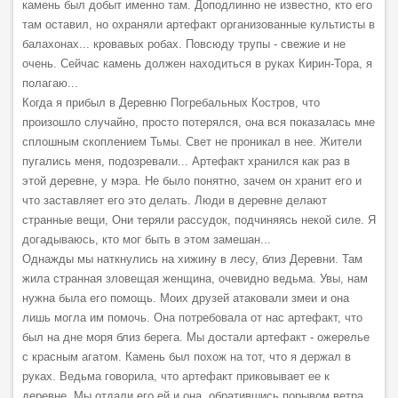
камень был добыт именно там. Доподлинно не известно, кто его
там оставил, но охраняли артефакт организованные культисты в
балахонах... кровавых робах. Повсюду трупы - свежие и не
очень. Сейчас камень должен находиться в руках Кирин-Тора, я
полагаю...
Когда я прибыл в Деревню Погребальных Костров, что
произошло случайно, просто потерялся, она вся показалась мне
сплошным скоплением Тьмы. Свет не проникал в нее. Жители
пугались меня, подозревали... Артефакт хранился как раз в
этой деревне, у мэра. Не было понятно, зачем он хранит его и
что заставляет его это делать. Люди в деревне делают
странные вещи, Они теряли рассудок, подчиняясь некой силе. Я
догадываюсь, кто мог быть в этом замешан...
Однажды мы наткнулись на хижину в лесу, близ Деревни. Там
жила странная зловещая женщина, очевидно ведьма. Увы, нам
нужна была его помощь. Моих друзей атаковали змеи и она
лишь могла им помочь. Она потребовала от нас артефакт, что
был на дне моря близ берега. Мы достали артефакт - ожерелье
с красным агатом. Камень был похож на тот, что я держал в
руках. Ведьма говорила, что артефакт приковывает ее к
деревне. Мы отдали его ей и она, обратившись порывом ветра,