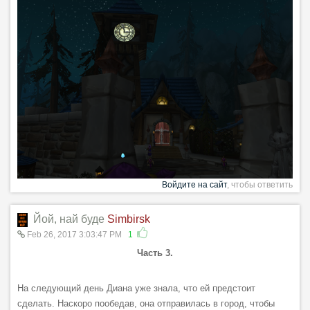
Войдите на сайт
, чтобы ответить
Йой, най буде
Simbirsk
Feb 26, 2017 3:03:47 PM
1
Часть 3.
На следующий день Диана уже знала, что ей предстоит
сделать. Наскоро пообедав, она отправилась в город, чтобы