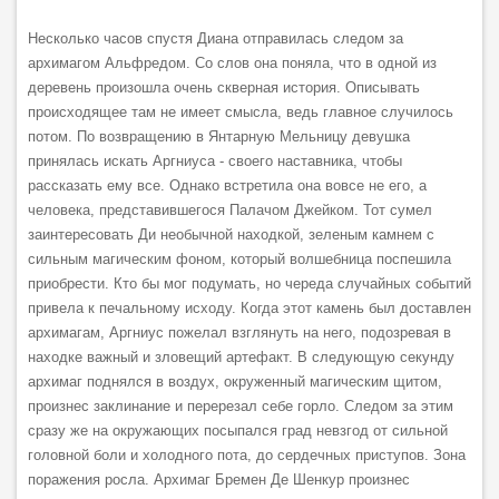
Несколько часов спустя Диана отправилась следом за
архимагом Альфредом. Со слов она поняла, что в одной из
деревень произошла очень скверная история. Описывать
происходящее там не имеет смысла, ведь главное случилось
потом. По возвращению в Янтарную Мельницу девушка
принялась искать Аргниуса - своего наставника, чтобы
рассказать ему все. Однако встретила она вовсе не его, а
человека, представившегося Палачом Джейком. Тот сумел
заинтересовать Ди необычной находкой, зеленым камнем с
сильным магическим фоном, который волшебница поспешила
приобрести. Кто бы мог подумать, но череда случайных событий
привела к печальному исходу. Когда этот камень был доставлен
архимагам, Аргниус пожелал взглянуть на него, подозревая в
находке важный и зловещий артефакт. В следующую секунду
архимаг поднялся в воздух, окруженный магическим щитом,
произнес заклинание и перерезал себе горло. Следом за этим
сразу же на окружающих посыпался град невзгод от сильной
головной боли и холодного пота, до сердечных приступов. Зона
поражения росла. Архимаг Бремен Де Шенкур произнес