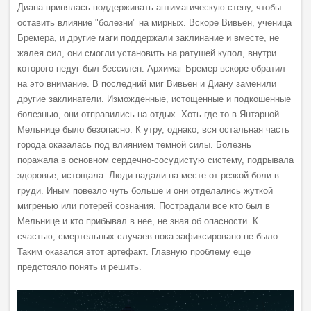
Диана принялась поддерживать антимагическую стену, чтобы
оставить влияние "болезни" на мирных. Вскоре Вивьен, ученица
Бремера, и другие маги поддержали заклинание и вместе, не
жалея сил, они смогли установить на ратушей купол, внутри
которого недуг был бессилен. Архимаг Бремер вскоре обратил
на это внимание. В последний миг Вивьен и Диану заменили
другие заклинатели. Изможденные, истощенные и подкошенные
болезнью, они отправились на отдых. Хоть где-то в Янтарной
Мельнице было безопасно. К утру, однако, вся остальная часть
города оказалась под влиянием темной силы. Болезнь
поражала в основном сердечно-сосудистую систему, подрывала
здоровье, истощала. Люди падали на месте от резкой боли в
груди. Иным повезло чуть больше и они отделались жуткой
мигренью или потерей сознания. Пострадали все кто был в
Мельнице и кто прибывал в нее, не зная об опасности. К
счастью, смертельных случаев пока зафиксировано не было.
Таким оказался этот артефакт. Главную проблему еще
предстояло понять и решить.