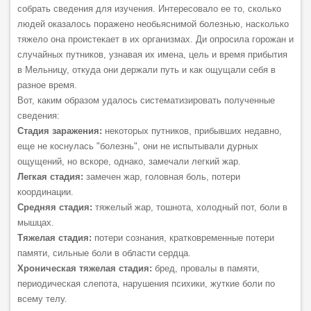
собрать сведения для изучения. Интересовало ее то, сколько
людей оказалось поражено необьяснимой болезнью, насколько
тяжело она проистекает в их организмах. Ди опросила горожан и
случайных путников, узнавая их имена, цель и время прибытия
в Мельницу, откуда они держали путь и как ощущали себя в
разное время.
Вот, каким образом удалось систематизировать полученные
сведения:
Стадия заражения:
некоторых путников, прибывших недавно,
еще не коснулась "болезнь", они не испытывали дурных
ощущений, но вскоре, однако, замечали легкий жар.
Легкая стадия:
замечен жар, головная боль, потери
координации.
Средняя стадия:
тяжелый жар, тошнота, холодный пот, боли в
мышцах.
Тяжелая стадия:
потери сознания, кратковременные потери
памяти, сильные боли в области сердца.
Хроническая тяжелая стадия:
бред, провалы в памяти,
периодическая слепота, нарушения психики, жуткие боли по
всему телу.