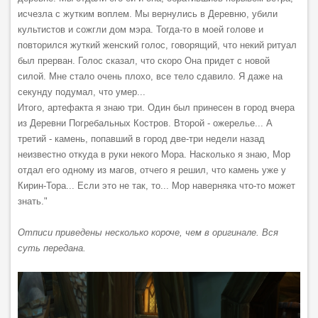
исчезла с жутким воплем. Мы вернулись в Деревню, убили
культистов и сожгли дом мэра. Тогда-то в моей голове и
повторился жуткий женский голос, говорящий, что некий ритуал
был прерван. Голос сказал, что скоро Она придет с новой
силой. Мне стало очень плохо, все тело сдавило. Я даже на
секунду подумал, что умер...
Итого, артефакта я знаю три. Один был принесен в город вчера
из Деревни Погребальных Костров. Второй - ожерелье... А
третий - камень, попавший в город две-три недели назад
неизвестно откуда в руки некого Мора. Насколько я знаю, Мор
отдал его одному из магов, отчего я решил, что камень уже у
Кирин-Тора... Если это не так, то... Мор наверняка что-то может
знать."
Отписи приведены несколько короче, чем в оригинале. Вся
суть передана.