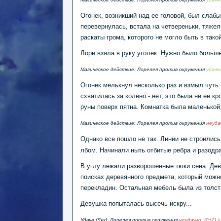
Огонек, возникший над ее головой, был слабы
перевернулась, встала на четвереньки, тяжел
раскаты грома, которого не могло быть в так
Лори взяла в руку уголек. Нужно было больше
Магическое действие: Лорелея против окружения
удачн
Огонек мелькнул несколько раз и взмыл чуть
схватилась за колено - нет, это была не ее 
руны поверх пятна. Комнатка была маленькой
Магическое действие: Лорелея против окружения
неуда
Однако все пошло не так. Линии не строились
лбом. Начинали ныть отбитые ребра и разодр
В углу лежали разворошенные тюки сена. Дев
поисках деревянного предмета, который можн
перекладин. Остальная мебель была из толст
Девушка попыталась высечь искру...
Удача (Дух): Лорелея против окружения
неудачно.
(0+2) <