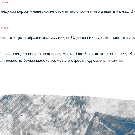
 (0+11)
ледяной коркой - наверно, не стоило так опрометчиво дышать на них. В
(0+11)
жия, то и дело образовывались вихри. Один из них вырвал плащ, что Ло
, казалось, со всех сторон сразу места. Она была по колено в снегу. 
а плоскости, белый массив разметало окрест, под склоны и камни.