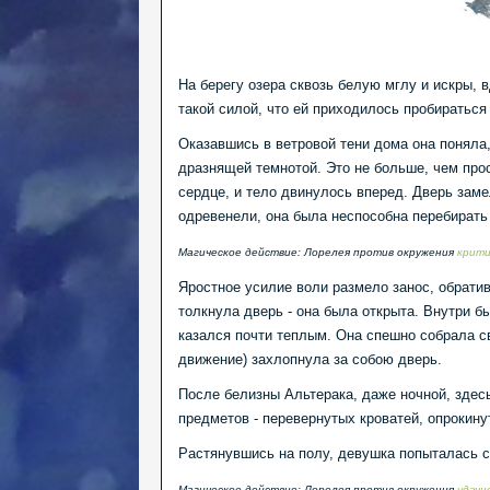
На берегу озера сквозь белую мглу и искры, 
такой силой, что ей приходилось пробираться
Оказавшись в ветровой тени дома она поняла,
дразнящей темнотой. Это не больше, чем прос
сердце, и тело двинулось вперед. Дверь заме
одревенели, она была неспособна перебирать
Магическое действие: Лорелея против окружения
крити
Яростное усилие воли размело занос, обрати
толкнула дверь - она была открыта. Внутри б
казался почти теплым. Она спешно собрала св
движение) захлопнула за собою дверь.
После белизны Альтерака, даже ночной, здес
предметов - перевернутых кроватей, опрокину
Растянувшись на полу, девушка попыталась с
Магическое действие: Лорелея против окружения
удачн