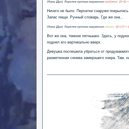
Удача (Дух): Лорелея против окружения
неудачно. (0+9) <
Ничего не было. Перчатки снаружи покрылись 
Запас пищи. Рунный словарь. Где же она...
Удача (Дух): Лорелея против окружения
удачно
. (0+17) < 
Вот же она, темное пятнышко. Здесь, у подно
поднял его вертикально вверх.
Девушка поспешила убраться от продуваемого
разметенная синева замерзшего озера. Там, н