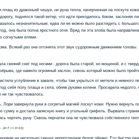
и плащ из драконьей чешуи, ни руна тепла, начерченная на лоскуте кож
дорогу, поднялся такой ветер, что идти приходилось боком, заслоняя ли
азалось незначительным; едва ли ее можно было разглядеть с большого
од, она была полна яростного огня. Вряд ли эта злоба была направлена 
во согнутыми елями.
ма. Всякий раз она отгоняла этот звук судорожным движением головы. 
ала свежий снег под ногами - дорога была старой, но мощеной, и с твер
 обрыва, где намело огромный заслон, сквозь который можно было пройти 
чистила углубление в завале, чтобы там укрыться от метели и немного 
од себя полу плаща и села, обняв руками колени. Просидела недолго, е
ы не так чувствовалось.
. Лори завернула руки в согретый магией лоскут кожи. Нужно вернуть п
ю сумку и достала записную книгу и угольный грифель. Вырвала страниц
сь чертить руну. Сквозь перчатки она не чувствовала собственного тепл
о
. (4+7 >= 0+10).
азовав на несколько секунд непроглядное белое облако. Его быстро раз