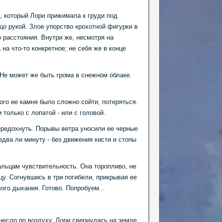
и, который Лори прижимала к груди под
цо рукой. Злое упорство крохотной фигурки в
 расстояния. Внутри же, несмотря на
на что-то конкретное; не себя же в конце
Не может же быть грома в снежном облаке.
дого ее камня было сложно сойти, потеряться.
только с лопатой - или с головой.
передохнуть. Порывы ветра уносили ее черные
два ли минуту - без движения кисти и стопы
альцам чувствительность. Она торопливо, не
у. Согнувшись в три погибели, прикрывая ее
ого дыхания. Готово. Попробуем...
несло по воздуху. Лори свернулась на земле,