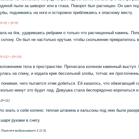
ледяной пыли за шиворот или в глаза. Поворот был расчищен. Он шел под
 зубы, поднимаясь на ноги и осторожно приближаясь к опасному месту.
(4+4) < (0+9)
упала на бок, ударившись ребрами о только что расчищенный камень. По
 склону. Он был не настолько крутым, чтобы скольжение превратилось в 
(4+11) < (0+19)
положением тела в пространстве. Прочесала коленом каменный выступ. 
улась на спину, и издала крик бессильной злобы, тотчас же проглоченн
 понимая, чего пытается этим добиться. Ей казалось, что обжигающий сн
колько минут это будет лед. Девушка стала беспорядочно ворочаться и 
 (0+11)
ло знать о себе колено: теплая штанина и кальсоны под нею были разорв
шаря руками в снегу.
 Лорелея выбрасывает 2 (1-3)