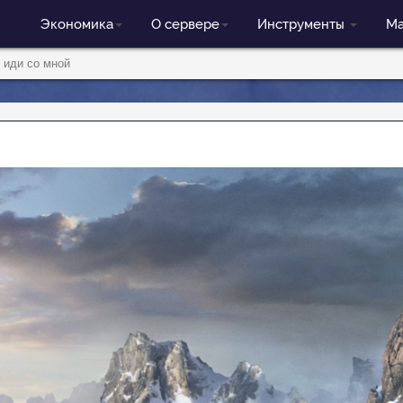
Экономика
О сервере
Инструменты
Ма
 иди со мной