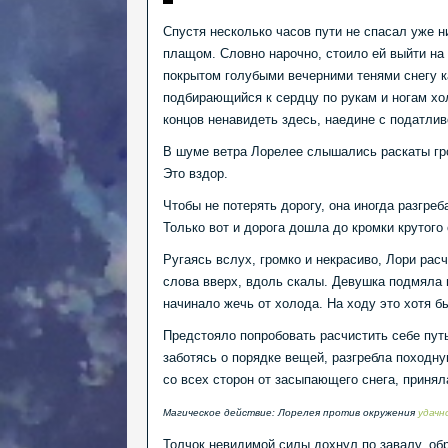
Спустя несколько часов пути не спасал уже н
плащом. Словно нарочно, стоило ей выйти на 
покрытом голубыми вечерними тенями снегу к
подбирающийся к сердцу по рукам и ногам хол
концов ненавидеть здесь, наедине с податли
В шуме ветра Лорелее слышались раскаты гро
Это вздор.
Чтобы не потерять дорогу, она иногда разгреб
Только вот и дорога дошла до кромки крутого
Ругаясь вслух, громко и некрасиво, Лори рас
слова вверх, вдоль скалы. Девушка подмяла п
начинало жечь от холода. На ходу это хотя б
Предстояло попробовать расчистить себе путь
заботясь о порядке вещей, разгребла походну
со всех сторон от засыпающего снега, приняла
Магическое действие: Лорелея против окружения
удачн
Толчок невидимой силы дохнул по завалу, обр