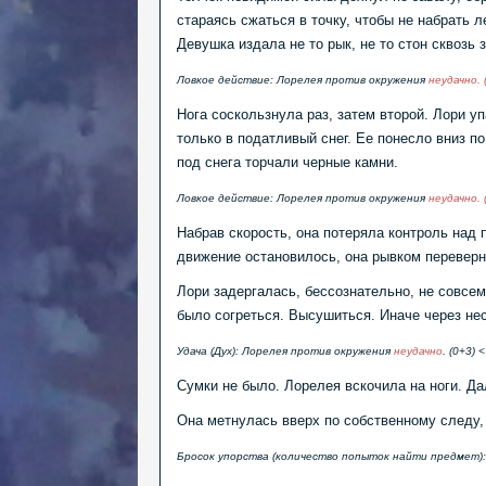
стараясь сжаться в точку, чтобы не набрать 
Девушка издала не то рык, не то стон сквозь
Ловкое действие: Лорелея против окружения
неудачно. 
Нога соскользнула раз, затем второй. Лори 
только в податливый снег. Ее понесло вниз по
под снега торчали черные камни.
Ловкое действие: Лорелея против окружения
неудачно. 
Набрав скорость, она потеряла контроль над 
движение остановилось, она рывком переверн
Лори задергалась, бессознательно, не совсем
было согреться. Высушиться. Иначе через нес
Удача (Дух): Лорелея против окружения
неудачно
. (0+3) <
Сумки не было. Лорелея вскочила на ноги. Да
Она метнулась вверх по собственному следу, 
Бросок упорства (количество попыток найти предмет):