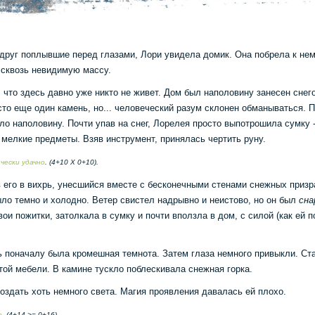
вдруг поплывшие перед глазами, Лори увидела домик. Она побрела к нему
 сквозь невидимую массу.
 что здесь давно уже никто не живет. Дом был наполовину занесен снег
то еще один камень, но... человеческий разум склонен обманываться. 
ло наполовину. Почти упав на снег, Лорелея просто выпотрошила сумку 
 мелкие предметы. Взяв инструмент, принялась чертить руну.
чески удачно
. (4+10 Х 0+10).
в его в вихрь, унесшийся вместе с бесконечными стенами снежных призр
ыло темно и холодно. Ветер свистел надрывно и неистово, но он был
сна
ои пожитки, затолкала в сумку и почти вползла в дом, с силой (как ей п
ь поначалу была кромешная темнота. Затем глаза немного привыкли. С
той мебели. В камине тускло поблескивала снежная горка.
оздать хоть немного света. Магия проявления давалась ей плохо.
о
. (4+14 >= 0+16).