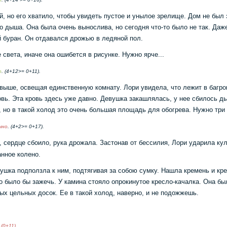
й, но его хватило, чтобы увидеть пустое и унылое зрелище. Дом не был 
о дыша. Она была очень вынослива, но сегодня что-то было не так. Да
ой буран. Он отдавался дрожью в ледяной пол.
 света, иначе она ошибется в рисунке. Нужно ярче...
о
. (4+12>= 0+11).
 выше, освещая единственную комнату. Лори увидела, что лежит в багро
кровь. Эта кровь здесь уже давно. Девушка закашлялась, у нее сбилось 
, но в такой холод это очень большая площадь для обогрева. Нужно тр
чно
. (4+2>= 0+17).
, сердце сбоило, рука дрожала. Застонав от бессилия, Лори ударила ку
анное колено.
ушка подползла к ним, подтягивая за собою сумку. Нашла кремень и кре
о было бы зажечь. У камина стояло опрокинутое кресло-качалка. Она бы
ых цельных досок. Ее в такой холод, наверно, и не подожжешь.
 (0+11)