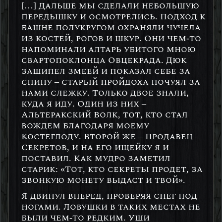
[…] Дальше мы сделали небольшую
передышку и осмотрелись. Подход к
башне полукругом охраняли чучела
из костей, рогов и шкур. Они чем-то
напоминали алтарь убитого мною
свартопоклонца Овцекрада. Дюк
зашипел змеей и показал себе за
спину – старый пройдоха почуял за
нами слежку. Только двое знали,
куда я иду. Один из них –
Альтеракский Волк, тот, кто стал
вождем благодаря моему
Костеглоду. Второй же – Продавец
Секретов, и на его ищейку я и
поставил. Как мудро заметил
старик: «Тот, кто секреты продет, за
звонкую монету выдаст и твой».
Я двинул вперед, проверяя снег под
ногами. Ловушки в таких местах не
были чем-то редким. Уши