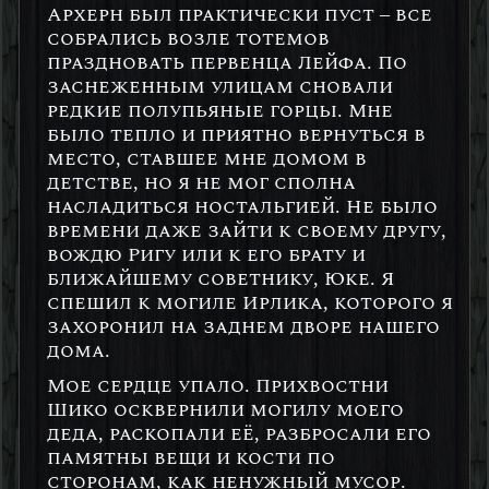
Архерн был практически пуст – все
собрались возле тотемов
праздновать первенца Лейфа. По
заснеженным улицам сновали
редкие полупьяные горцы. Мне
было тепло и приятно вернуться в
место, ставшее мне домом в
детстве, но я не мог сполна
насладиться ностальгией. Не было
времени даже зайти к своему другу,
вождю Ригу или к его брату и
ближайшему советнику, Юке. Я
спешил к могиле Ирлика, которого я
захоронил на заднем дворе нашего
дома.
Мое сердце упало. Прихвостни
Шико осквернили могилу моего
деда, раскопали её, разбросали его
памятны вещи и кости по
сторонам, как ненужный мусор.