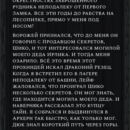
окрестностях заброшенного
рудника неподалеку от Первого
Замка. Все эти годы до рабства на
Лесопилке, прямо у меня под
носом!
Ворожей признался, что до меня он
говорил с Продавцом Секретов,
Шико, и тот интересовался могилой
моего деда Ирлика. И тогда меня
озарило. Всё это время этот
прохиндей искал Драконий Резец.
Когда я встретил его в лагере
неподалеку от башни, Лейф
жаловался, что проиграл Шико
несколько секретов. Он мог знать,
где находится могила моего деда. И
наверняка рассказал это купцу
тайн. Я собрался и выдвинулся в
Архерн так быстро, как только мог.
Дюк знал короткий путь через горы.