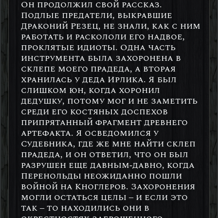
Он продолжил свой рассказ.
Подлые предатели, выкравшие
Драконий Резец, не знали, как с ним
работать и раскололи его надвое,
проклятые идиоты. Одна часть
инструмента была захоронена в
склепе моего прадеда, а вторая
хранилась у деда Ирлика. Я был
слишком юн, когда хоронил
дедушку, потому мог и не заметить
среди его костяных доспехов
припрятанный фрагмент древнего
артефакта. Я осведомился у
Судебника, где же мне найти склеп
прадеда, и он ответил, что он был
разрушен еще давным-давно, когда
Перенольды неожиданно пошли
войной на Кноглеров. Захоронения
могли остаться целы – и если это
так – то находились они в