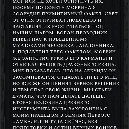
мог или не хотел отпугнуть их,
посему по совету Моррина я
соорудил примитивный факел. Свет
от огня отпугивал людоедов и
заставлял их расступаться под
нашим шагом. Ворон-проводник
вывел нас к изъеденному
мурлоками человека Загадочника.
Я подсветил тело факелом, Моррин
же запустил руки в его карманы и
отыскал рукоять Драконьего Резца.
Мне показалось, что на секунду он
засомневался, отдавать ли его мне,
но всё же он принял верное решение
и тем спас свою жизнь. Мы стали
думать, что нам делать дальше.
Вторая половина древнего
инструмента была захоронена с
моим прадедом в землях Первого
Замка. Идти туда сейчас, без
подготовки и сотни верных воинов