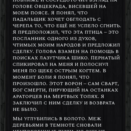
голове Овцекрада, висевшей на
моем поясе. Я понял, что
падальщик хочет обглодать с
черепа то, что ещё не успело сгнить.
Я предположил, что эта птица – это
посланник одного из духов,
чтимых моим народов и предложил
сделку. Голова взамен на помощь в
поисках лазутчика Шико. Пернатый
спикировал на меня и полоснул
меня по щеке острым когтем. В
момент боли я понял, что
произошло. Этот ворон – сам Сварт,
Бог Смерти, пирующий на останках
араторцев на Мертвых Топях. Я
заключил с ним сделку и возврата
не было.
Мы углубились в болото. Меж
деревьями в темноте сновали