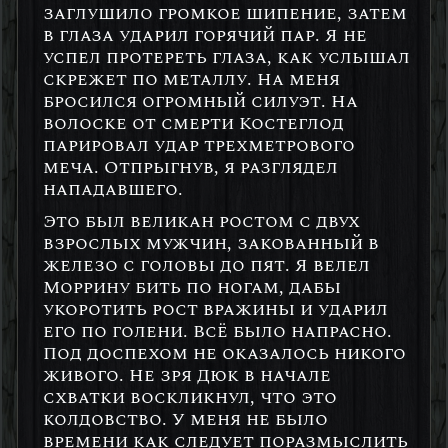
заглушило громкое шипение, затем
в глаза ударил горячий пар. Я не
успел протереть глаза, как услышал
скрежет по металлу. На меня
бросился огромный силуэт. На
волоске от смерти Костеглод
парировал удар трехметрового
меча. Отпрыгнув, я разглядел
нападавшего.
Это был великан ростом с двух
взрослых мужчин, закованный в
железо с головы до пят. Я велел
Моррину бить по ногам, дабы
укоротить рост вражины и ударил
его по голени. Всё было напрасно.
Под доспехом не оказалось никого
живого. Не зря Дюк в начале
схватки воскликнул, что это
колдовство. У меня не было
времени как следует поразмыслить