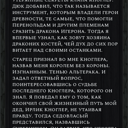
Дюк добавил, что так называется
инструмент, которым владели герои
древности, те самые, что помогли
Перенольдам и другим племенам
сразить дракона Игерона. Тогда я
впервые узнал, как зовут хозяина
драконих костей, чей дух до сих пор
витает над своими останками.
Старец признал во мне Кноглера,
назвав меня королем без короны.
Изгнанным. Тенью Альтерака. И
задал ответный вопрос,
поинтересовавшись о судьбе
последнего Кноглера, которого он
знал. Я поведал ему о том, как
окончил свой жизненный путь мой
дед, Ирлик Кноглер, не утаивая
правду. Тогда седовласый
представился, назвавшись