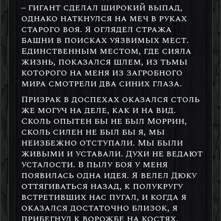
– гигант сделал широкий выпад,
однако наткнулся на меч в руках
старого воя. Я оглядел стража
башни в поисках уязвимых мест.
Единственным местом, где сияла
жизнь, показался шлем, из тьмы
которого на меня из загробного
мира смотрели два синих глаза.
Призрак в доспехах оказался столь
же могуч на деле, как и на вид.
Сколь опытен бы не был Моррин,
сколь силен не был бы я, мы
неизбежно отступали. Мы были
живыми и уставали. Духи не ведают
усталости. В пылу боя у меня
появилась одна идея. Я велел Дюку
оттягиваться назад, к полукругу
встретивших нас пугал, и когда я
оказался достаточно близок, я
прибегнул к ворожбе на костях.