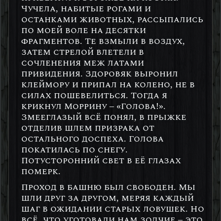
Чучела, набитые рогами и
останками животных, рассыпались
по моей воле на десятки
фрагментов. Те взмыли в воздух,
затем стрелой влетели в
сочленения меж латами
привидения. Здоровяк выронил
клеймору и припал на колено, не в
силах пошевелиться. Тогда я
крикнул Моррину – «Голова!».
Змееглазый всё понял, в прыжке
отделив шлем призрака от
остального доспеха. Голова
покатилась по снегу.
Потусторонний свет в её глазах
померк.
Проход в башню был свободен. Мы
шли друг за другом, меряя каждый
шаг в ожидании старых ловушек. Но
всё, что уготовали нам зодчие – это