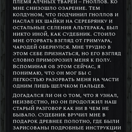
племя алчных тварей – гноллов. Ко
мне снизошло озарение. Тем
колдуном, что подчинил гноллов и
наслал их шайки на Серебрянку и
остальные селения Альтерака, был
никто иной, как Судебник. Стоило
мне оторвать взгляд от гримуара,
чародей обернулся. Мне трудно в
этом себе признаться, но его взгляд
словно приморозил меня к полу.
Вспоминая об этом сейчас, я
понимаю, что он мог бы с
легкостью разорвать меня на части
одним лишь щелчком пальцев.
Догадался ли он о том, что я узнал,
неизвестно, но он продолжил наш
старый разговор как ни в чем не
бывало. Судебник вручил мне в
подарок древнее полотно, где были
зарисованы подробные инструкции