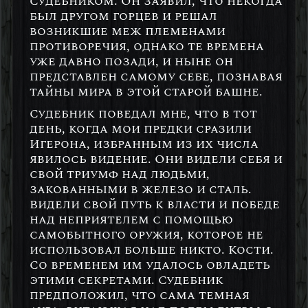
Судебником. Он заявил, что некогда
был другом горцев и решал
возникшие меж племенами
противоречия, однако те времена
уже давно позади, и ныне он
представлен самому себе, познавая
тайны мира в этой старой башне.
Судебник поведал мне, что в тот
день, когда мои предки сразили
Игерона, избранным из их числа
явилось видение. Они видели себя и
свой триумф над людьми,
закованными в железо и сталь.
Видели свой путь к власти и победе
над неприятелем с помощью
самобытного оружия, которое не
использовал больше никто. Кости.
Со временем им удалось овладеть
этими секретами. Судебник
предположил, что сама темная