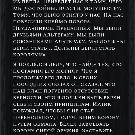
из пепла. Приведет нас к тому, чего
мы достойны. Власти. Могуществу.
Тому, что было отнято у нас. На нас
повесили клеймо позора.
Неудачников. Преданных. Мы были
друзьями Альтераку. Мы были
союзниками Альтераку. Мы должны
были стать… Должны были стать
королями».
Я поклялся деду, что найду тех, кто
посрамил его могилу. Что я
продолжу его дело. В своих
последних словах он сказал, что
наш клан погубило отсутствие
верности. Что я должен быть верен
себе и своим принципам. Ирлик
побуждал, чтобы я не стал
Перенольдом, получившим корону
путем обмана. Велел завоевать
корону силой оружия. Заставить