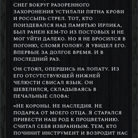
Снег вокруг разоренного
захоронения устилали пятна крови
и россыпь стрел. Тот, кто
поиздевался над памятью Ирлика,
был ранен кем-то из постовых и не
мог уйти далеко. Но я не бросился в
погоню, сломя голову. Я увидел его.
Впервые за долгое время. И в
последний раз.
Он стоял, опершись на лопату. Из
его отсутствующей нижней
челюсти свисал язык. Он
шевелился, складываясь в
печальные слова:
«Не короны. Не наследия. Не
подарка от моего отца. Я старался
привести наш род к процветанию.
Считал себя избранным. Тем, кто
починит инструмент и возродит нас