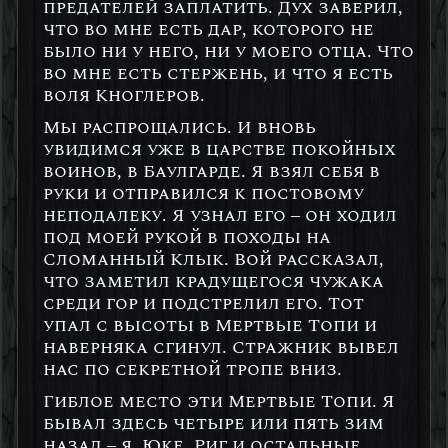
предателей заплатить. Дух заверил,
что во мне есть дар, которого не
было ни у него, ни у моего отца. Что
во мне есть стержень, и что я есть
воля Кноглеров.
Мы распрощались. И вновь
увидимся уже в царстве покойных
воинов, в Баулгарде. Я взял себя в
руки и отправился к постовому
неподалеку. Я узнал его – он ходил
под моей рукой в походы на
Сломанный Клык. Вой рассказал,
что заметил крадущегося чужака
среди гор и подстрелил его. Тот
упал с высоты в Мертвые Топи и
наверняка сгинул. Стражник вывел
нас по секретной тропе вниз.
Гиблое место эти Мертвые Топи. Я
бывал здесь четыре или пять зим
назад – я, Юке, Риг и остальные