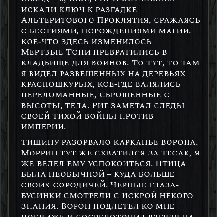
искали ключ к разгадке
Альтеритового Проклятия, сражаясь
с бестиями, порождениями магии.
Кое-что здесь изменилось –
Мертвые Топи превратились в
кладбище для воинов. То тут, то там
я видел развешенных на деревьях
красношкурых, кое-где валялись
переломанные, сброшенные с
высоты, тела. Риг заметал следы
своей тихой войны против
империи.
Тишину разорвало карканье ворона.
Моррин тут же схватился за тесак, я
же велел ему успокоиться. Птица
была необычной – куда больше
своих сородичей. Черные глаза-
бусинки смотрели с искрой некого
знания. Ворон подлетел ко мне
поближе и сосредоточил взгляд на