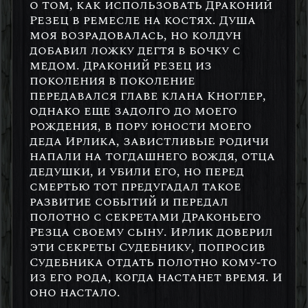
о том, как использовать Драконий
Резец в ремесле на костях. Душа
моя возрадовалась, но колдун
добавил ложку дегтя в бочку с
медом. Драконий резец из
поколения в поколение
передавался главе клана Кноглер,
однако еще задолго до моего
рождения, в пору юности моего
деда Ирлика, завистливые родичи
напали на тогдашнего вождя, отца
дедушки, и убили его, но перед
смертью тот предугадал такое
развитие событий и передал
полотно с секретами Драконьего
Резца своему сыну. Ирлик доверил
эти секреты Судебнику, попросив
Судебника отдать полотно кому-то
из его рода, когда настанет время. И
оно настало.