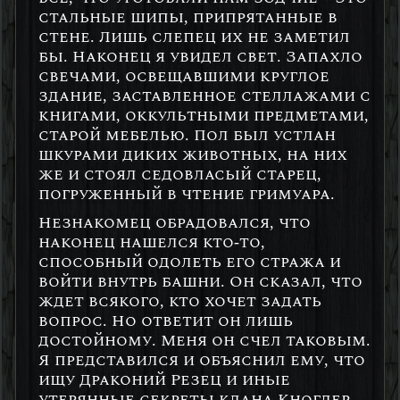
стальные шипы, припрятанные в
стене. Лишь слепец их не заметил
бы. Наконец я увидел свет. Запахло
свечами, освещавшими круглое
здание, заставленное стеллажами с
книгами, оккультными предметами,
старой мебелью. Пол был устлан
шкурами диких животных, на них
же и стоял седовласый старец,
погруженный в чтение гримуара.
Незнакомец обрадовался, что
наконец нашелся кто-то,
способный одолеть его стража и
войти внутрь башни. Он сказал, что
ждет всякого, кто хочет задать
вопрос. Но ответит он лишь
достойному. Меня он счел таковым.
Я представился и объяснил ему, что
ищу Драконий Резец и иные
утерянные секреты клана Кноглер.