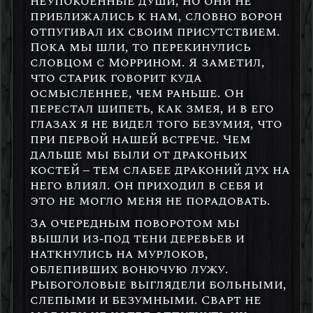
неупокоенные души, но они не
приближались к нам, словно ворон
отпугивал их своим присутствием.
Пока мы шли, то перекинулись
словцом с Моррином. Я заметил,
что старик говорит куда
осмысленнее, чем раньше. Он
перестал шипеть, как змея, и в его
глазах я не видел того безумия, что
при первой нашей встрече. Чем
дальше мы были от драконьих
костей – тем слабее драконий дух на
него влиял. Он приходил в себя и
это не могло меня не порадовать.
За очередным поворотом мы
вышли из-под тени деревьев и
наткнулись на мурлоков,
облепивших вонючую лужу.
Рыбоголовые выглядели больными,
слепыми и безумными. Сварт не