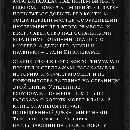
аура, витающая над полем битвы с
ящером, помогла им прийти к затее
попытаться добыть его кости. И
тогда первый мастер, соорудивший
инструмент для этого ремесла, и
взял главенство над остальными
младшими кланами. Звали его
Кноглер. А дети его, внуки и
правнуки – стали Кноглерами.
Старик отошел от своего гримуара и
прошел к стеллажам, рассказывая
историю. Я улучил момент и из
любопытства заглянул на страницы
этой книги. Увиденное
взбудоражило меня не меньше
рассказа о корнях моего клана. В
книге значился ритуал,
испещренный древними рунами.
Там был показан человек,
призывающий на свою сторону