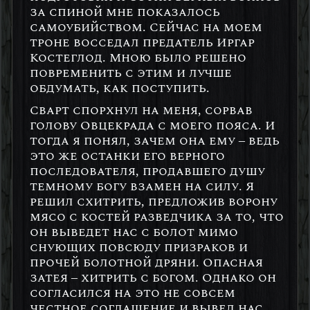
за спиной мне показалось
самоубийством. Сейчас на моем
троне восседал предатель Иргар
Костеглод. Мною было решено
повременить с этим и лучше
обдумать, как поступить.
Сварт спорхнул на меня, сорвав
голову Овцекрада с моего пояса. И
тогда я понял, зачем она ему – ведь
это же останки его верного
последователя, продавшего душу
темному богу взамен на силу. Я
решил схитрить, предложив ворону
мясо с костей разведчика за то, что
он выведет нас с болот мимо
снующих повсюду призраков и
прочей болотной дряни. Опасная
затея – хитрить с богом. Однако он
согласился на это не совсем
честное соглашение и вывел нас