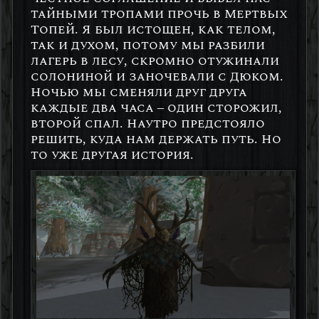
тайными тропами прочь в Мертвых
Топей. Я был истощен, как телом,
так и духом, потому мы разбили
лагерь в лесу, скромно отужинали
солониной и заночевали с Дюком.
Ночью мы сменяли друг друга
каждые два часа – од
ин сторожил,
второй спал. Наутро предстояло
решить, куда нам держать путь. Но
то уже другая история.