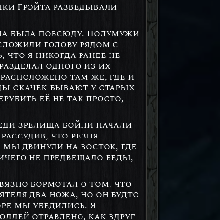
шки Грэйта разведывали
Она была повсюду. Полумужи
сложили голову рядом с
, что я никогда ранее не
разделал одного из их
 расположено там же, где и
оды скачек бывают у старых
ерубить её не так просто,
реди зрелища бойни начали
рассудив, что резня
 Мы двинули на восток, где
ичего не предвещало беды,
вязно бормотал о том, что
ятеля два ножа, но он будто
оре мы убедились. Я
оллей отравлено, как вдруг