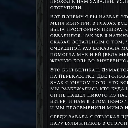
проход к нам завален. Ус
отступили.
Вот почему я бы назвал эт
меня изнутри, в глазах вс
была просторная пещера. С
обвалился. Так же я натк
сказал остальным о том, ч
очередной раз доказала мо
помогла мне и ей (ведь мы
жгучую боль во внутренно
Это был великан. Думается
на Перекрестке. Две голо
знак с учетом того, что в
Мы разбежались кто куда 
он не нашел никого из нас
ветер, и нам в этом помо
и мы просеменили мимо 
Среди завала я отыскал щ
пару булыжников в сторон