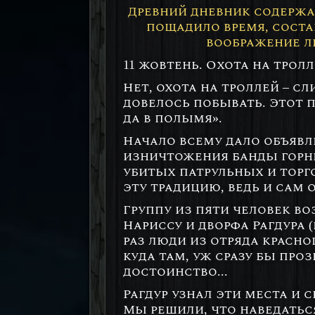
Древний дневник содержа
пощадило время, соста
воображение л
11 жовтень. Охота на тро
Нет, охота на троллей – 
довелось побывать. Этот 
да в полымя».
Начало всему дало объявл
изничтожения банды горны
убитых патрульных и торго
эту традицию, ведь и сам
Группу из пяти человек во
Нариссу и дворфа Рагдура 
раз люди из отряда красно
куда там, уж сразу бы про
достоинство...
Рагдур узнал эти места и 
Мы решили, что наведаться