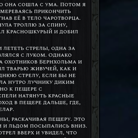
то она сошла с ума. Потом я
намереваясь прикончить
нав её в тело чаротворца.
нула троллю за спину,
ал Красношкурый и добил
 лететь стрелы, одна за
влялся с луком. Однако
а охотников Бернхольма и
ыл тварью живучей, как и
еднюю стрелу, если бы не
ла нутро лучнику диким
но к пещере с
спели натянуть красные
ход в пещере дальше, где,
елар.
ы, раскачивая пещеру. Это
и и льдом посыпались вниз.
трел вверх и увидел, что