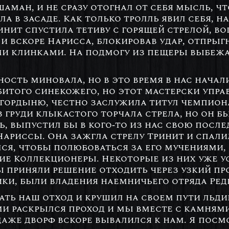
 шаман, и не сразу отогнал от себя мысль, ч
а в засаде. Как только тролль явил себя, 
нит спустила тетиву с горящей стрелой, вог
 и вскоре Нарисса, блокировав удар, отпрыг
ми клинками. На подмогу из пещеры выбеж
ость миновала, но в это время в нас начали
битого синекожего, но этот мастерски упра
 гордыню, честно заслужила титул чемпион
з груди клыкастого торчала стрела, но он б
ть, выпустил бы в кого-то из нас свою посл
ариссы. Она зажгла стрелу Тринит и спали
ся, чтобы полюбоваться за его мучениями, 
е Коллекционеры. Некоторые из них уже у
 приняли решение отходить через узкий про
ики, были владения наемничьего отряда Ред
ть наш отход и крушил на своем пути льдин
ами раскрылся проход и мы вместе с камням
 даже дворф вскоре вывалился к нам. Я посмо