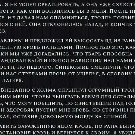
 Я не успел среагировать, а она уже схлес
того, как они вонзились бы в меня. После 
хе. Не давая нам опомниться, тролль появи
лся с ней. Она отклонилась назад, и кончи
ез.
равлены и предложил ей высосать яд из ран
женную кровь пальцами. Полностью это, ка
аки мы уже догадались, что тварь способна
андовал выйти из-под нависших над нами 
ости, но недолго. Синекожие смекнули, что
и нас стрелами прочь от ущелья, в сторону
 лагеря.
 Внезапно с холма спрыгнул огромный трол
 ним мечи, чтобы выиграть время для остал
ь, что могу победить, но свистевшие над г
 и здоровяк пустил мне кровь. Со стороны 
ежал, оставив довольную морду за спиной.
авить зараженную ядом кровь, но рана был
остановил кровь и вернулся к своим. Я увид