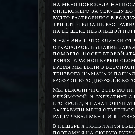
на меня побежала Нарисса.
синекожего за секунду до 
будто растворился в возду
Тринит и едва не расправи
на её щеке небольшой пор
Я уже знал, что клинки от
отказалась, выдавив зара
помогло. После второй ат
тенях. Красношкурый ском
время мы были в безопасн
теневого шамана и погнал
разоренного дворфийского
Мы бежали что есть мочи.
клейморой. Я схлестнул с
его крови, я начал ощущат
заставили меня отвлечься
Рагдур звал меня. И я поб
В пещере я попытался выд
поэтому я на скорую руку 