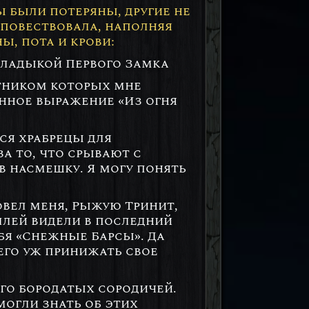
 были потеряны, другие не
 повествовала, наполняя
, пота и крови:
владыкой Первого Замка
стником которых мне
инное выражение «Из огня
ся храбрецы для
а то, что срывают с
в насмешку. Я могу понять
овел меня, Рыжую Тринит,
оллей видели в последний
бя «Снежные Барсы». Да
чего уж принижать свое
его бородатых сородичей.
могли знать об этих