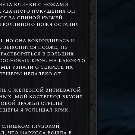
тнула клинки с ножами
неудачного покушения он
лся за спиной Рыжей
к троллиного ножя оставил
ы, но она возгордилась и
к выяснится позже, не
 растворяться в больших
сосновых крон. На какое-то
 мы узнали о секрете их
 пещеры недалеко от
ль с железной витиеватой
ьных. Мой Костеглод вкусил
оловой вражьи стрелы
пещеры я услышал крик.
а слишком глубокой,
ел, что Нарисса вошла в