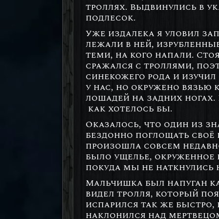
троллях. Выдвинулись в у
подлесок.
Уже издалека я уловил зап
лежали в ней, изрубленны
теми, на кого напали. Сто
сражался с троллями, поэт
синекожего рода и изучил 
у нас, но окружено вязью
лошадей на задних ногах. Ш
как хотелось бы.
Оказалось, что один из з
бездонно поглощать своё п
произошла совсем недавно
было ущелье, окруженное 
покуда мы не наткнулись 
Мальчишка был напуган как
видел тролля, который поя
испарился так же быстро, 
наклонился над мертвецом 