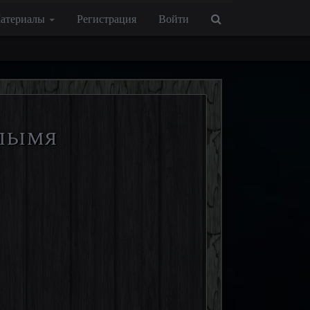
атериалы
Регистрация
Войти
олымя