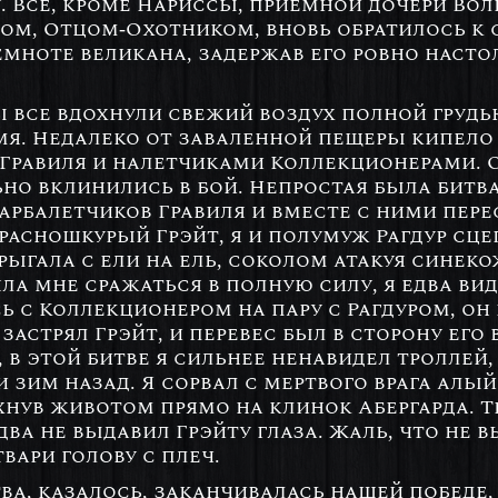
. Все, кроме Нариссы, приемной дочери Вол
ом, Отцом-Охотником, вновь обратилось к 
мноте великана, задержав его ровно насто
ы все вдохнули свежий воздух полной грудь
ымя. Недалеко от заваленной пещеры кипел
Гравиля и налетчиками Коллекционерами. О
о вклинились в бой. Непростая была битва
балетчиков Гравиля и вместе с ними пере
асношкурый Грэйт, я и полумуж Рагдур сц
ыгала с ели на ель, соколом атакуя синекож
яла мне сражаться в полную силу, я едва вид
ь с Коллекционером на пару с Рагдуром, он
застрял Грэйт, и перевес был в сторону его 
 в этой битве я сильнее ненавидел троллей
 зим назад. Я сорвал с мертвого врага алы
нув животом прямо на клинок Абергарда. Тр
два не выдавил Грэйту глаза. Жаль, что не 
твари голову с плеч.
ва, казалось, заканчивалась нашей победе, 