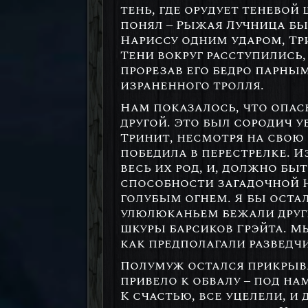
тень, где орудует теневой
понял – Рыжая Лучница был
Нариссу одним ударом, Три
Тени вокруг расступились,
прорезав его бедро парны
израненного тролля.
Нам показалось, что опасн
другой. Это был сородич у
Тринит, несмотря на свою
победила в перестрелке. И
весь их род, и, должно бы
способности загадочной Н
голубым огнем. Я бы остал
улюлюканьем бежали други
шкуры барсиков Грэйта. Мы
как предполагали разведч
Полумуж остался прикрыва
привело к обвалу – под н
К счастью, все уцелели, и