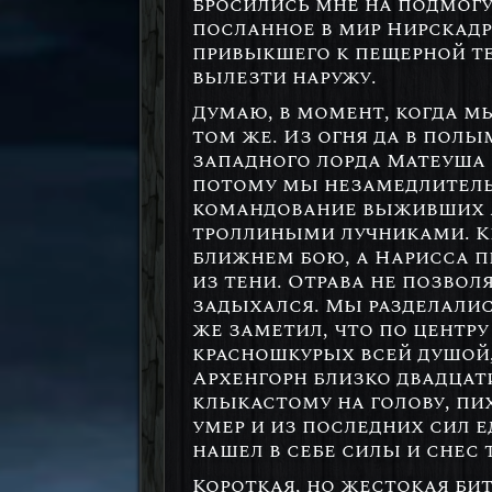
бросились мне на подмогу
посланное в мир Нирскадр
привыкшего к пещерной те
вылезти наружу.
Думаю, в момент, когда м
том же. Из огня да в пол
западного лорда Матеуша 
потому мы незамедлительн
командование выживших ар
троллиными лучниками. Кр
ближнем бою, а Нарисса пр
из тени. Отрава не позвол
задыхался. Мы разделалис
же заметил, что по центру 
красношкурых всей душой,
Архенгорн близко двадцати
клыкастому на голову, пих
умер и из последних сил е
нашел в себе силы и снес 
Короткая, но жестокая бит