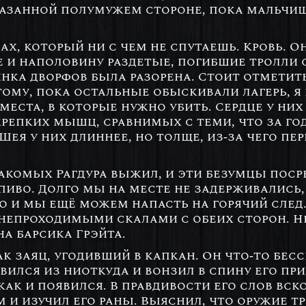
казанной полумужем стороне, пока мальчи
ах, который ни с чем не спутаешь. Кровь. 
е и наполовину раздетые, погибшие тролли 
янка дворфов была разорена. Стоит отметить
ому, пока остальные обыскивали лагерь, я 
места, в которые нужно убить. Сердце у них
 крепких мышц, сравнимых с теми, что за г
ея у них длиннее, но толще, из-за чего пер
накомых Рагдура выжил, и эти безумцы пос
иво. Долго мы на месте не задерживались, 
 и мы ещё можем напасть на горячий след.
непроходимыми скалами с обеих сторон. Н
на барсика Грэйта.
 заяц, угодивший в капкан. Он что-то бесс
вился из ниоткуда и вонзил в спину его при
как и появился. В правдивости его слов вск
и изучил его раны. Выяснил, что оружие тр