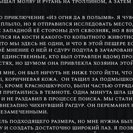
лышал молву и ругань на троллином, а зате
о приключение «Из огня да в полымя». Я чув
ё плыло, но я отправился исследовать место
 западной её стороны дул сквозняк, но я в
нулся на кости какого-то копытного животн
то мы здесь не одни, и что в этой пещере ес
ё мнение о ней и сдуру подула в зачарованн
 единственные, кто был отравлен ядом) про
стях, но шумом она привлекла хозяина это
 мне, он был ничуть не ниже того йети, чт
вы, коричневая кожа. Он тащил за подмышко
се, кроме Красношкурого, были частью отря
и притаились в темноте. Одна минута шла ц
 и не раздавил в процессе поиска. Мы стали 
г внезапно чихнувший Рагдур. Он переманил
незамеченными.
ель подходящего размера, но мне нужна бы
у и создать достаточно широкий лаз. Я поз