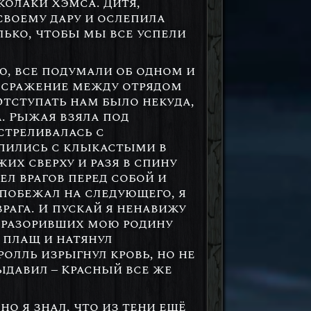
колаки Хэмса. Дитя,
своему дару и ослепила
лько, чтобы мы все успели
ю, все подумали об одном и
о сражение между отрядом
тступать нам было некуда,
. Рыжая взяла под
стреливалась с
епились с клыкастыми в
их сверху и разя в спину
ел врагов перед собой и
 побежал на следующего, я
врага. И пускай я ненавижу
, разоривших мою родину
й плащ и натянул
олль изрыгнул кровь, но не
выдавил – Красный все же
но я знал, что из тени ещё