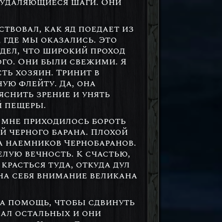
м удаляющиеся шаги. Они
ствовал, как яд поедает из
, где мы оказались. Это
идел, что широкий проход
ого. Они были свежими. Я
ть хозяин. Тринит в
ую флейту. Да, она
яснить зрение и унять
й пещеры.
о мне приходилось бороть
й черного барана. Плохой
да наемников Чернобаранов.
елую вечность. К счастью,
красться туда, откуда дул
 на себя внимание великана
ла помощь, чтобы сдвинуть
вал остальных и они