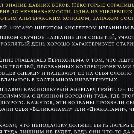
л знание давних веков. Некоторые страницы
рив до неузнаваемости. Одна из уцелевших
ютым альтеракским холодом, запахом сосны
ллей. Писано Пилипом Кноглером изганным 
слишком скучное название для событий, уча
проклятый день хорошо характеризует стар
ение глашатаев Бернхольма о том, что ищут
х троллей, прозванных Коллекционерами з
вцев одежду и надевают её на себя словно 
 облачаюсь в кости мною низвергнутых.
зглавил красношкурый Абергард Грэйт. Он п
(полумужа с длинной бородой) туда, где тр
шкурого. Кажется, эти болваны прозвали се
звали себя «Великанами» или «Драконами», 
сказал, что неподалеку должен быть лагерь 
 туда лишним не будет, ведь они что-то да 