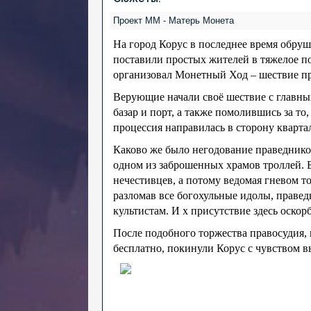
Проект ММ - Матерь Монета
На город Корус в последнее время обруш
поставили простых жителей в тяжелое п
организовал Монетный Ход – шествие п
Верующие начали своё шествие с главных
базар и порт, а также помолившись за т
процессия направилась в сторону квартал
Каково же было негодование праведников
одном из заброшенных храмов троллей. Бр
нечестивцев, а потому ведомая гневом т
разломав все богохульные идолы, праве
культистам. И х присутствие здесь оскор
После подобного торжества правосудия, 
бесплатно, покинули Корус с чувством в