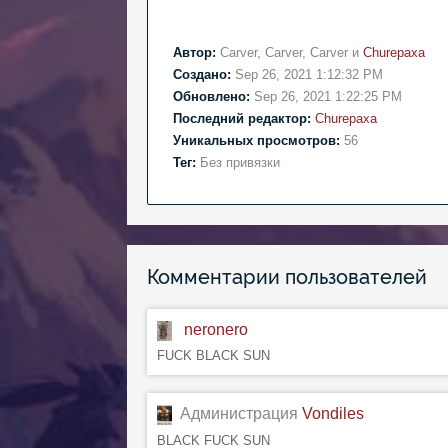
Автор:
Carver, Carver, Carver и
Churepaxa
Создано:
Sep 26, 2021 1:12:32 PM
Обновлено:
Sep 26, 2021 1:22:25 PM
Последний редактор:
Churepaxa
Уникальных просмотров:
56
Тег:
Без привязки
Комментарии пользователей
neronero
FUCK BLACK SUN
Администрация
Vondiles
BLACK FUCK SUN