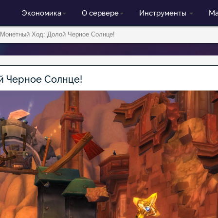
Экономика
О сервере
Инструменты
Ма
Монетный Ход: Долой Черное Солнце!
й Черное Солнце!