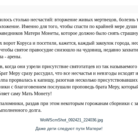
илось столько несчастий: вторжение живых мертвецов, болезнь 
оложение. Именно для того, чтобы спасти по крайней мере души
раведников Матери Монеты, которое должно было снять страшну
 ворот Коруса и посетили, кажется, каждый закоулок города, не
о, чтобы святое правосудие снизошло на чудовищ, недавно захва
а - арены.
, когда они узрели присутствие святотатцев из так называемог
ат Меру сразу рассудил, что все несчастья и невзгоды исходят 
олпа прорвалась к капищу, разогнав несколько присутствовавших
дники с благоговением послушали проповедь брата Меру, котор
бляет саму Мать Монету!
паломники, раздав при этом некоторым горожанам сборники с з
ыполненного долга.
Даже дети следуют пути Матери!