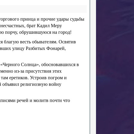
торгового принца и прочие удары судьбы
 несчастных, брат Кадил Меру
ю порчу, обрушившуюся на город!
ся благую весть обывателям. Освятив
тивших улицу Разбитых Фонарей,
о «Черного Солнца», обосновавшихся в
именно из-за присутствия этих
 там еретиков. Устроив погром и
ый объявил религиозную войну
аписями речей и молитв почти что