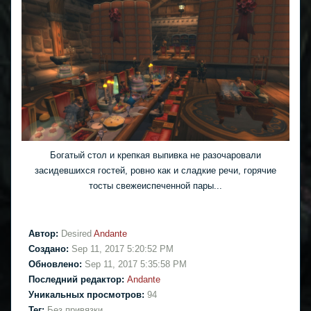
Богатый стол и крепкая выпивка не разочаровали
засидевшихся гостей, ровно как и сладкие речи, горячие
тосты свежеиспеченной пары...
Автор:
Desired
Andante
Создано:
Sep 11, 2017 5:20:52 PM
Обновлено:
Sep 11, 2017 5:35:58 PM
Последний редактор:
Andante
Уникальных просмотров:
94
Тег:
Без привязки