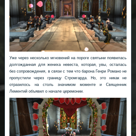
Уже через несколько мгновений на пороге святыни появилась
долгожданная для жениха невеста, которая, увы, осталась
без сопровождения, в связи с тем что барона Генри Романо не
пропустили через границу Стромгарда. Но, это никак не
отразилось на столь значимом моменте и Священник
Лементий объявил о начале церемонии.