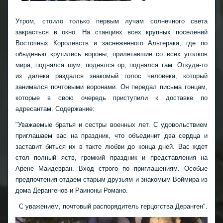
Утром, стоило только первым лучам солнечного света
закрасться в окно. На станциях всех крупных поселений
Восточных Королевств и заснеженного Альтерака, где по
обыденью крутились вороны, прилетавшие со всех уголков
мира, поднялся шум, поднялся ор, поднялся гам. Откуда-то
из далека раздался знакомый голос человека, который
занимался почтовыми воронами. Он передал письма гонцам,
которые в свою очередь приступили к доставке по
адресантам. Содержание:
"Уважаемые братья и сестры военных лет. С удовольствием
приглашаем вас на праздник, что объединит два сердца и
заставит биться их в такте любви до конца дней. Вас ждет
стол полный яств, громкий праздник и представления на
Арене Маидевран. Вход строго по приглашениям. Особые
предпочтения отдаем старым друзьям и знакомым Воймира из
дома Дерангенов и Раиноны Романо.
С уважением, почтовый распорядитель герцогства Деранген".