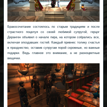
Бракосочетание состоялось по старым традициям и после
страстного поцелуя со своей любимой супругой, герцог
Деранген объявил о начале пира, на котором собрались все,
включая опоздавших гостей. Каждый привнес толику счастья
в празднество, оставив супругам порой скромные, но важные
подарки. Ведь главное это внимание, а не разноцветные
вещички.