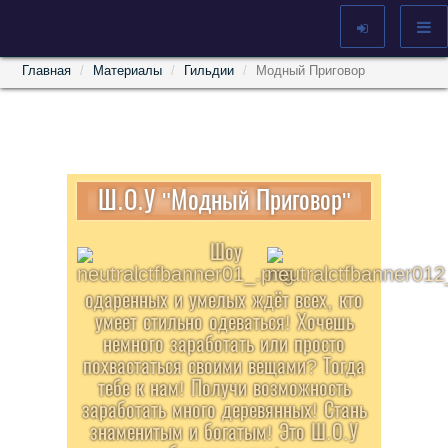
Главная
Материалы
Гильдии
Модный Приговор
Ш.О.У "Модный Приговор"
Шоу
одаренных и умелых ждёт всех, кто
умеет стильно одеваться! Хочешь
немного заработать или просто
похвастаться своими вещами? Тогда
тебе к нам! Получи возможность
заработать много деревянных! Стань
знаменитым и богатым! Это Ш.О.У