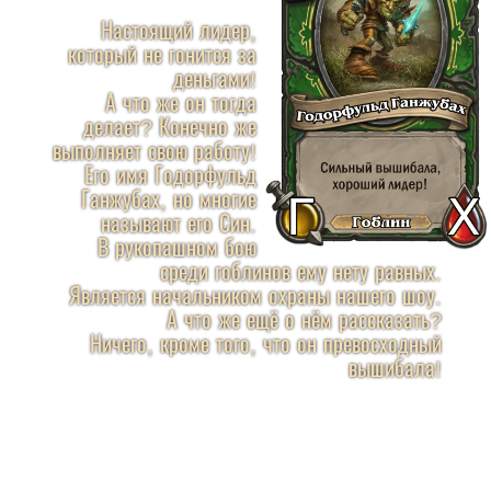
Настоящий лидер,
который не гонится за
деньгами!
А что же он тогда
делает? Конечно же
выполняет свою работу!
Его имя Годорфульд
Ганжубах, но многие
называют его Син.
В рукопашном бою
среди гоблинов ему нету равных.
Является начальником охраны нашего шоу.
А что же ещё о нём рассказать?
Ничего, кроме того, что он превосходный
вышибала!