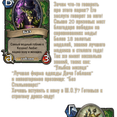
Зачем что-то говорить
про этого парня? Его
заслуги говорят за него!
Свыше 20 призовых мест
благодаря победам на
соревнованиях моды!
Более 18 золотых
медалей, звание лучшего
модника и стиляги года!
Так же имеет несколько
званий, таких как:
"Улыбка месяца"
"Лучшая фирма одежды Доче Гоблана"
и неповторимое прозвище: "Баз
Стильноварс!"
Хочешь вступить к нему в Ш.О.У? Готовься к
строгому дресс-коду!