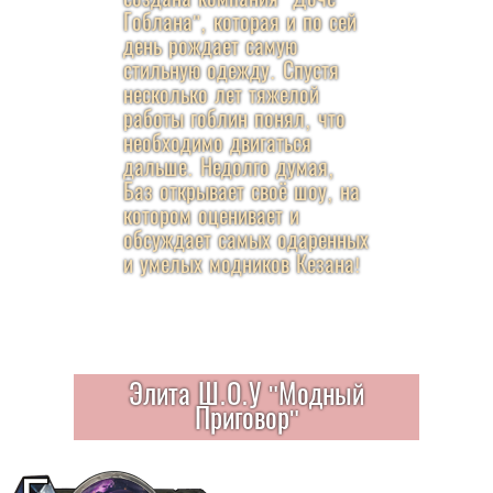
Гоблана", которая и по сей
день рождает самую
стильную одежду. Спустя
несколько лет тяжелой
работы гоблин понял, что
необходимо двигаться
дальше. Недолго думая,
Баз открывает своё шоу, на
котором оценивает и
обсуждает самых одаренных
и умелых модников Кезана!
Элита Ш.О.У "Модный
Приговор"