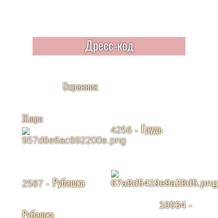
Дресс-код
Охранник
Жюри
4256
- Грудь
2587
- Рубашка
10034
-
Рубашка