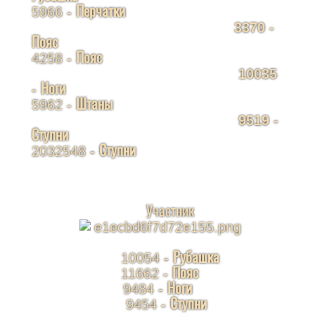
5966
- Перчатки
3370
-
Пояс
4258
- Пояс
10035
- Ноги
5962
- Штаны
9519
-
Ступни
2032548
- Ступни
Участник
10054
- Рубашка
11662
- Пояс
9484
- Ноги
9454
- Ступни