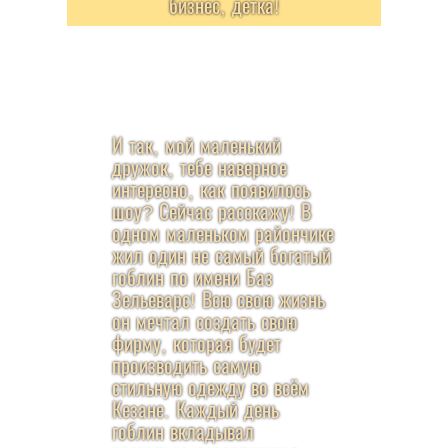
бизнес, детка!
И так, мой маленький
дружок, тебе наверное
интересно, как появилось
шоу? Сейчас расскажу! В
одном маленьком райончике
жил один не самый богатый
гоблин по имени Баз
Зельеварс! Всю свою жизнь
он мечтал создать свою
фирму, которая будет
производить самую
стильную одежду во всём
Кезане. Каждый день
гоблин вкладывал