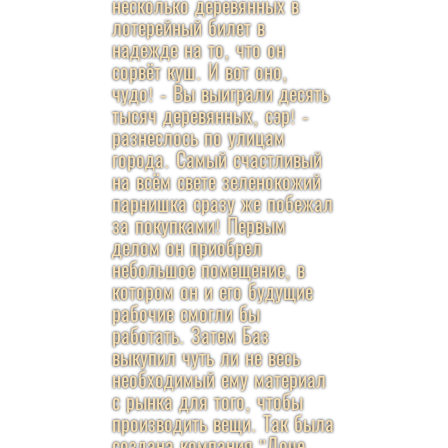
несколько деревянных в
лотерейный билет в
надежде на то, что он
сорвёт куш. И вот оно,
чудо! - Вы выиграли десять
тысяч деревянных, сэр! -
разнеслось по улицам
города. Самый счастливый
на всём свете зеленокожий
парнишка сразу же побежал
за покупками! Первым
делом он приобрел
небольшое помещение, в
котором он и его будущие
рабочие смогли бы
работать. Затем Баз
выкупил чуть ли не весь
необходимый ему материал
с рынка для того, чтобы
производить вещи. Так была
создана компания "Доче